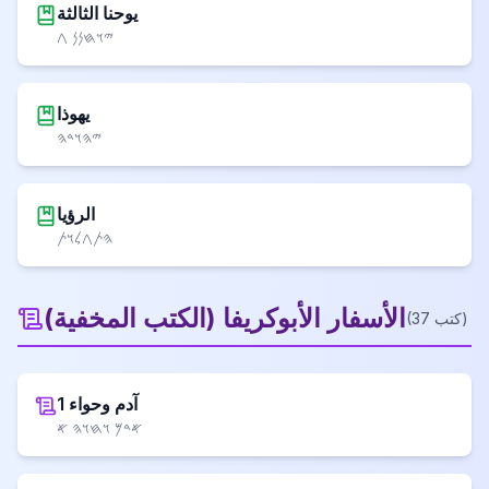
يوحنا الثالثة
𐤉𐤅𐤇𐤍𐤍 𐤂
يهوذا
𐤉𐤄𐤅𐤃𐤄
الرؤيا
𐤄𐤕𐤂𐤋𐤅𐤕
الأسفار الأبوكريفا
(
الكتب المخفية
)
)
كتب
37
(
آدم وحواء 1
𐤀𐤃𐤌 𐤅𐤇𐤅𐤄 𐤀