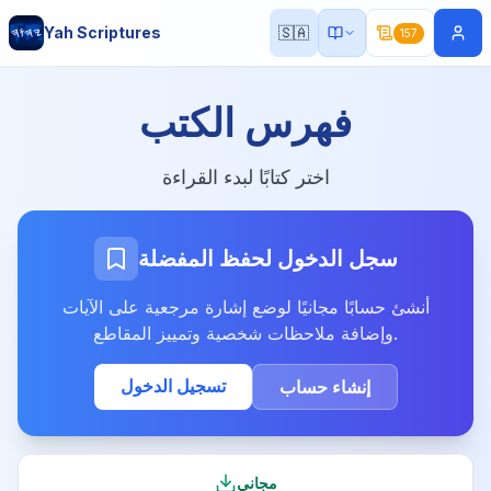
Yah Scriptures
🇸🇦
157
فهرس الكتب
اختر كتابًا لبدء القراءة
سجل الدخول لحفظ المفضلة
أنشئ حسابًا مجانيًا لوضع إشارة مرجعية على الآيات
وإضافة ملاحظات شخصية وتمييز المقاطع.
تسجيل الدخول
إنشاء حساب
مجاني