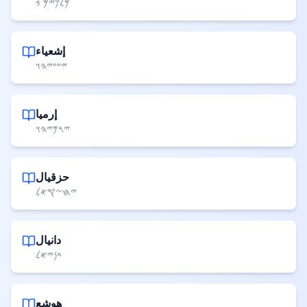
𐤌𐤋𐤊𐤉𐤌 𐤁
إشعياء
𐤉𐤔𐤏𐤉𐤄𐤅
إرميا
𐤉𐤓𐤌𐤉𐤄𐤅
حزقيال
𐤉𐤇𐤆𐤒𐤀𐤋
دانيال
𐤃𐤍𐤉𐤀𐤋
هوشع