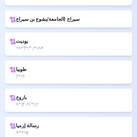
سيراخ (الجامعة/يشوع بن سيراخ
يوديت
𐤀𐤂𐤓𐤕 𐤉𐤓𐤌𐤉𐤄𐤅
طوبيا
𐤁𐤓𐤅𐤊
باروخ
𐤕𐤐𐤉𐤋𐤕 𐤌𐤍𐤔𐤄
رسالة إرميا
𐤈𐤅𐤁𐤉𐤄