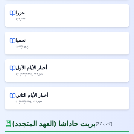
عزرا
𐤏𐤆𐤓𐤀
نحميا
𐤍𐤇𐤌𐤉𐤄
أخبار الأيام الأول
𐤃𐤁𐤓𐤉 𐤄𐤉𐤌𐤉𐤌 𐤀
أخبار الأيام الثاني
𐤃𐤁𐤓𐤉 𐤄𐤉𐤌𐤉𐤌 𐤁
بريت حاداشا
(
العهد المتجدد
)
)
كتب
27
(