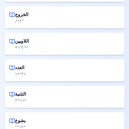
الخروج
𐤔𐤌𐤅𐤕
اللاويين
𐤅𐤉𐤒𐤓𐤀
العدد
𐤁𐤌𐤃𐤁𐤓
التثنية
𐤃𐤁𐤓𐤉𐤌
يشوع
𐤉𐤄𐤅𐤔𐤏