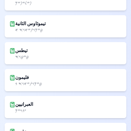
𐤐𐤉𐤋𐤉𐤐𐤉𐤌
تيموثاوس الثانية
𐤈𐤉𐤌𐤅𐤕𐤉𐤀𐤅𐤎 𐤀
تيطس
𐤈𐤉𐤈𐤅𐤎
فليمون
𐤈𐤉𐤌𐤅𐤕𐤉𐤀𐤅𐤎 𐤁
العبرانيين
𐤏𐤁𐤓𐤉𐤌