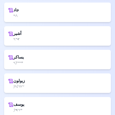
جاد
𐤂𐤃
أشير
𐤀𐤔𐤓
يساكر
𐤉𐤔𐤔𐤊𐤓
زبولون
𐤆𐤁𐤅𐤋𐤅𐤍
يوسف
𐤉𐤅𐤎𐤐