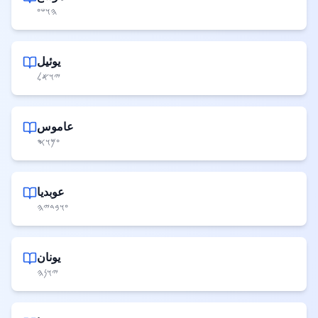
𐤄𐤅𐤔𐤏
يوئيل
𐤉𐤅𐤀𐤋
عاموس
𐤏𐤌𐤅𐤎
عوبديا
𐤏𐤅𐤁𐤃𐤉𐤄
يونان
𐤉𐤅𐤍𐤄