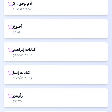
آدم وحواء 2
𐤀𐤃𐤌 𐤅𐤇𐤅𐤄 𐤁
أخنوخ
𐤇𐤍𐤅𐤊
كتابات إبراهيم
𐤃𐤁𐤓𐤉 𐤀𐤁𐤓𐤄𐤌
كتابات إيليا
𐤊𐤕𐤁𐤉 𐤀𐤋𐤉𐤄𐤅
رأوبين
𐤓𐤀𐤅𐤁𐤍