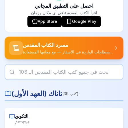
احصل على التطبيق المجاني
اقرأ الكتب المقدسة في أي مكان وزمان
App Store
Google Play
مسرد الكتاب المقدس
الأسماء والأماكن والمصطلحات الواردة في الأسفار — مع معانيها المستعادة.
تاناك
(
العهد الأول
)
)
كتب
39
(
التكوين
𐤁𐤓𐤀𐤔𐤉𐤕