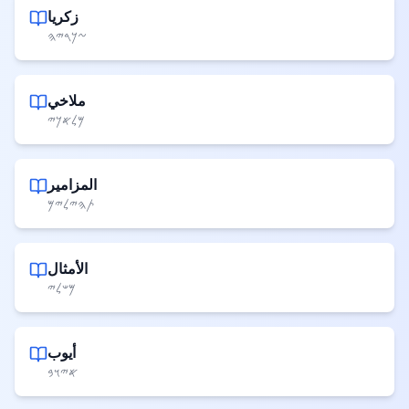
زكريا
𐤆𐤊𐤓𐤉𐤄
ملاخي
𐤌𐤋𐤀𐤊𐤉
المزامير
𐤕𐤄𐤉𐤋𐤉𐤌
الأمثال
𐤌𐤔𐤋𐤉
أيوب
𐤀𐤉𐤅𐤁