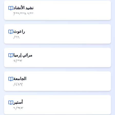
نشيد الأنشاد
𐤔𐤉𐤓 𐤄𐤔𐤉𐤓𐤉𐤌
راعوث
𐤓𐤅𐤕
مراثي إرميا
𐤀𐤉𐤊𐤄
الجامعة
𐤒𐤄𐤋𐤕
أستير
𐤀𐤎𐤕𐤓