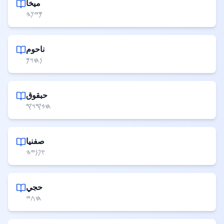
ميخا
𐤌𐤉𐤊𐤄
ناحوم
𐤍𐤇𐤅𐤌
حبقوق
𐤇𐤁𐤒𐤅𐤒
صفنيا
𐤑𐤐𐤍𐤉𐤄
حجي
𐤇𐤂𐤉