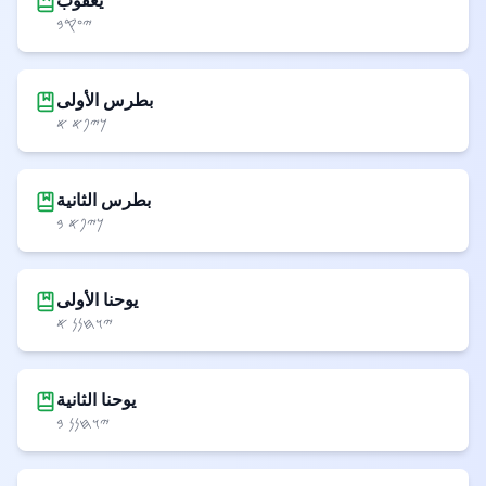
يعقوب
𐤉𐤏𐤒𐤁
بطرس الأولى
𐤊𐤉𐤐𐤀 𐤀
بطرس الثانية
𐤊𐤉𐤐𐤀 𐤁
يوحنا الأولى
𐤉𐤅𐤇𐤍𐤍 𐤀
يوحنا الثانية
𐤉𐤅𐤇𐤍𐤍 𐤁