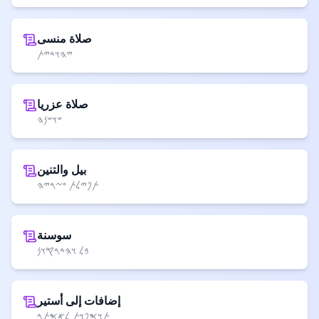
صلاة منسى
𐤉𐤄𐤅𐤃𐤉𐤕
صلاة عزريا
𐤔𐤅𐤔𐤍𐤄
بيل والتنين
𐤕𐤐𐤉𐤋𐤕 𐤏𐤆𐤓𐤉𐤄
سوسنة
𐤁𐤋 𐤅𐤄𐤃𐤓𐤒𐤅𐤍
إضافات إلى أستير
𐤕𐤅𐤎𐤐𐤅𐤕 𐤋𐤀𐤎𐤕𐤓