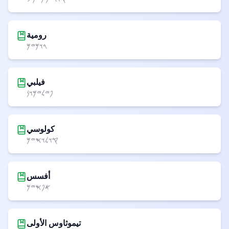
رومية
𐤓𐤅𐤌𐤉𐤌
فيلبي
𐤐𐤉𐤋𐤉𐤌𐤅𐤍
كولوسي
𐤒𐤅𐤋𐤅𐤎𐤉𐤌
أفسس
𐤀𐤐𐤎𐤉𐤌
تيموثاوس الأولى