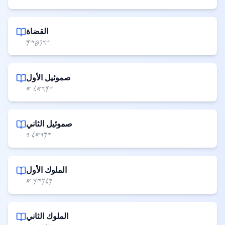
القضاة
𐤔𐤅𐤐𐤈𐤉𐤌
صموئيل الأول
𐤔𐤌𐤅𐤀𐤋 𐤀
صموئيل الثاني
𐤔𐤌𐤅𐤀𐤋 𐤁
الملوك الأول
𐤌𐤋𐤊𐤉𐤌 𐤀
الملوك الثاني