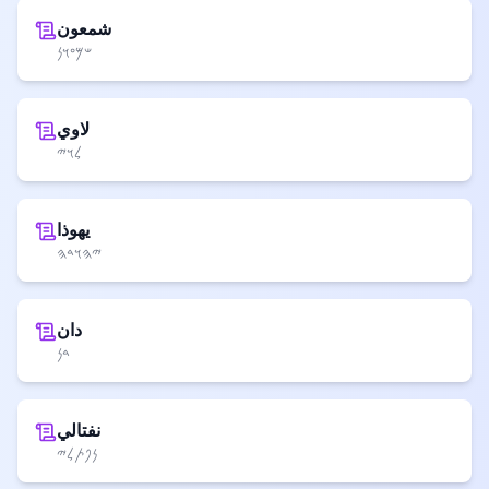
شمعون
𐤔𐤌𐤏𐤅𐤍
لاوي
𐤋𐤅𐤉
يهوذا
𐤉𐤄𐤅𐤃𐤄
دان
𐤃𐤍
نفتالي
𐤍𐤐𐤕𐤋𐤉