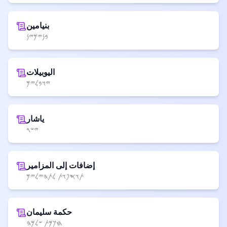
بنيامين
𐤁𐤍𐤉𐤌𐤉𐤍
اليوبيلات
𐤉𐤅𐤁𐤋𐤉𐤌
ياشار
𐤉𐤔𐤓
إضافات إلى المزامير
𐤕𐤅𐤎𐤐𐤅𐤕 𐤋𐤕𐤄𐤉𐤋𐤉𐤌
حكمة سليمان
𐤇𐤊𐤌𐤕 𐤔𐤋𐤌𐤄