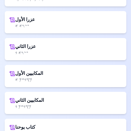
عزرا الأول
𐤏𐤆𐤓𐤀 𐤀
عزرا الثاني
𐤏𐤆𐤓𐤀 𐤁
المكابيين الأول
𐤌𐤒𐤁𐤉𐤌 𐤀
المكابيين الثاني
𐤌𐤒𐤁𐤉𐤌 𐤁
كتاب يوحنا