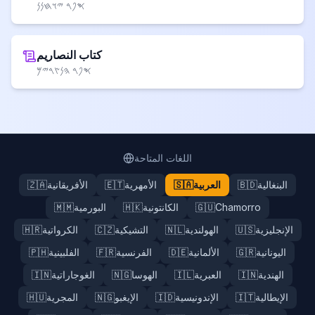
𐤎𐤐𐤓 𐤉𐤅𐤇𐤍𐤍
كتاب النصاريم
𐤎𐤐𐤓 𐤄𐤍𐤑𐤓𐤉𐤌
اللغات المتاحة
البنغالية
🇧🇩
العربية
🇸🇦
الأمهرية
🇪🇹
الأفريقانية
🇿🇦
Chamorro
🇬🇺
الكانتونية
🇭🇰
البورمية
🇲🇲
الإنجليزية
🇺🇸
الهولندية
🇳🇱
التشيكية
🇨🇿
الكرواتية
🇭🇷
اليونانية
🇬🇷
الألمانية
🇩🇪
الفرنسية
🇫🇷
الفلبينية
🇵🇭
الهندية
🇮🇳
العبرية
🇮🇱
الهوسا
🇳🇬
الغوجاراتية
🇮🇳
الإيطالية
🇮🇹
الإندونيسية
🇮🇩
الإيغبو
🇳🇬
المجرية
🇭🇺