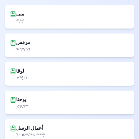
متى
𐤌𐤕𐤉
مرقس
𐤌𐤓𐤒𐤅𐤎
لوقا
𐤋𐤅𐤒𐤎
يوحنا
𐤉𐤅𐤇𐤍𐤍
أعمال الرسل
𐤌𐤏𐤔𐤉 𐤄𐤔𐤋𐤉𐤇𐤉𐤌