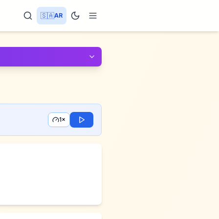
🇸🇦
AR
1×