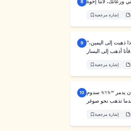
8
إشارة مرجعية
“أليست كل الأرض أمامك؟ افترق عني. إذا ذهبت إلى اليسار، فأنا أذهب إلى اليمين؛ أو إذا ذهبت إلى اليمين،
9
ار.”
إشارة مرجعية
 يدمر 𐤉𐤄𐤅𐤄 سدوم
10
إشارة مرجعية