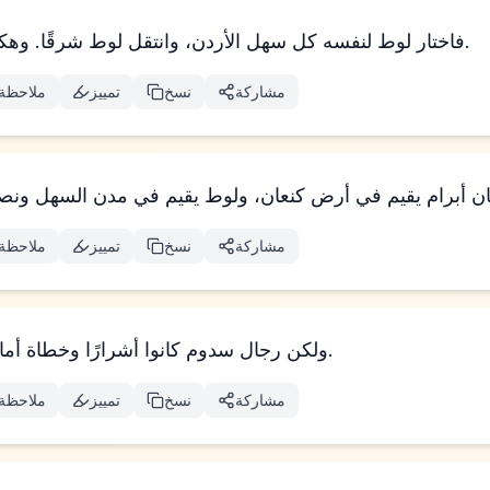
فاختار لوط لنفسه كل سهل الأردن، وانتقل لوط شرقًا. وهكذا افترقا عن بعضهما.
مشاركة
نسخ
تمييز
ملاحظة
مشاركة
نسخ
تمييز
ملاحظة
ولكن رجال سدوم كانوا أشرارًا وخطاة أمام 𐤉𐤄𐤅𐤄، بشكل كبير.
مشاركة
نسخ
تمييز
ملاحظة