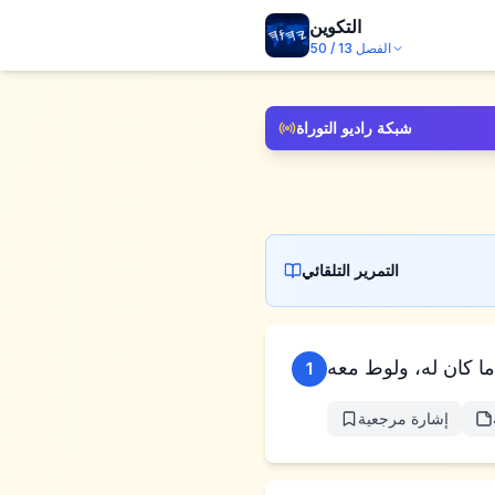
التكوين
الفصل
13
/
50
شبكة راديو التوراة
التمرير التلقائي
1
إشارة مرجعية