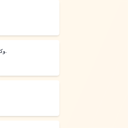
وكان أبرام يقيم في أرض كنعان، ولوط يقيم في مدن السهل ونصب خيمته حتى سدوم.