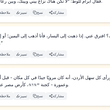
فقال أبرام للوط: “لا تكن هناك نزاع بيني وبينك، وبين رعاتي ورعاتك، لأننا إخوة.
مشاركة
نسخ
تمييز
ملاحظة
فأنا أذهب إلى اليس
مشاركة
نسخ
تمييز
ملاحظة
أى كل سهل الأردن، أنه كان مرويًا جيدًا في كل مكان - قبل أن
وعمورة - كجنة 𐤉𐤄𐤅𐤄، كأرض مصر عندما تذهب نحو صوغر.
مشاركة
نسخ
تمييز
ملاحظة