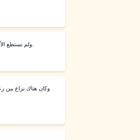
ولم تستطع الأرض أن تحملهم ليقيموا معًا، لأن ممتلكاتهم كانت كثيرة، فلم يستطيعوا أن يقيموا معًا.
وكان هناك نزاع بين ر