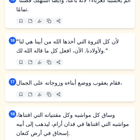
"ألم يحسبنا كغرباء؟ لأنه باعنا، وأيضًا استهلك فضتنا
تمامًا.
"لأن كل الثروة التي أخذها الله من أبينا هي لنا
16
ولأولادنا. الآن، افعل كل ما قاله الله لك."
فقام يعقوب ووضع أبناءه وزوجاته على الجمال،
17
وساق كل مواشيه وكل مقتنياته التي اقتناها،
18
مواشيه التي اقتناها في فدان أرام، ليذهب إلى أبيه
إسحاق في أرض كنعان.