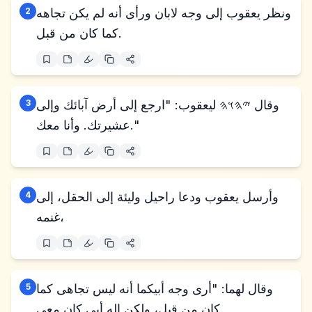
ونظر يعقوب إلى وجه لابان ورأى أنه لم يكن تجاهه
2
كما كان من قبل.
وقال 𐤉𐤄𐤅𐤄 ليعقوب: "ارجع إلى أرض آبائك وإلى
3
عشيرتك. وأنا معك."
وأرسل يعقوب ودعا راحيل وليئة إلى الحقل، إلى
4
غنمه،
وقال لهما: "أرى وجه أبيكما أنه ليس تجاهى كما
5
كان من قبل، ولكن إله أبي كان معي.