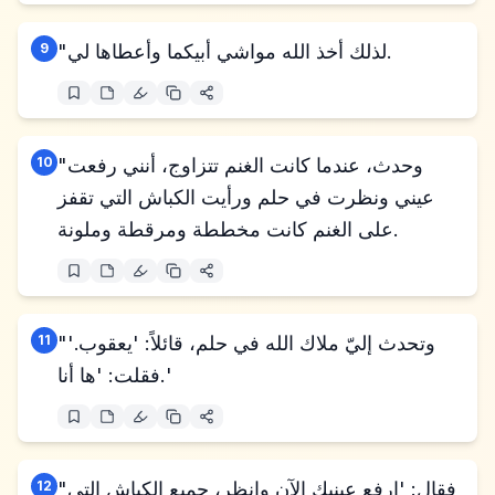
"لذلك أخذ الله مواشي أبيكما وأعطاها لي.
9
"وحدث، عندما كانت الغنم تتزاوج، أنني رفعت
10
عيني ونظرت في حلم ورأيت الكباش التي تقفز
على الغنم كانت مخططة ومرقطة وملونة.
"وتحدث إليّ ملاك الله في حلم، قائلاً: 'يعقوب.'
11
فقلت: 'ها أنا.'
"فقال: 'ارفع عينيك الآن وانظر، جميع الكباش التي
12