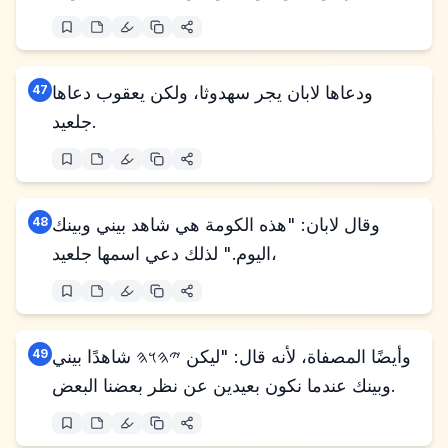
ودعاها لابان يجر سهدوثا، ولكن يعقوب دعاها
47
جلعيد.
وقال لابان: "هذه الكومة هي شاهد بيني وبينك
48
اليوم." لذلك دعي اسمها جلعيد،
وأيضًا المصفاة، لأنه قال: "ليكن 𐤉𐤄𐤅𐤄 شاهدًا بيني
49
وبينك عندما نكون بعيدين عن نظر بعضنا البعض.