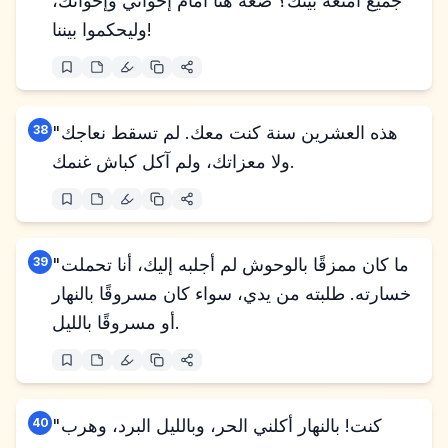
جميع أمتعة بيتك؟ ضعه هنا أمام إخواني وإخوانك،
وليحكموا بيننا!
"هذه العشرين سنة كنت معك. لم تسقط نعاجك
38
ولا معزاتك، ولم آكل كباش غنمك.
"ما كان ممزقًا بالوحوش لم أجلبه إليك، أنا تحملت
39
خسارته. طلبته من يدي، سواء كان مسروقًا بالنهار
أو مسروقًا بالليل.
"كنت! بالنهار أكلني الحر، وبالليل البرد، وهرب
40