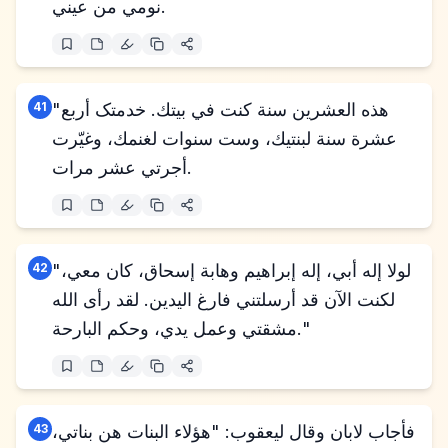
نومي من عيني.
"هذه العشرين سنة كنت في بيتك. خدمتک أربع
41
عشرة سنة لبنتيك، وست سنوات لغنمك، وغيّرت
أجرتي عشر مرات.
"لولا إله أبي، إله إبراهيم وهابة إسحاق، كان معي،
42
لكنت الآن قد أرسلتني فارغ اليدين. لقد رأى الله
مشقتي وعمل يدي، وحكم البارحة."
فأجاب لابان وقال ليعقوب: "هؤلاء البنات هن بناتي،
43