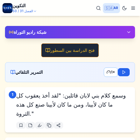
التكوين
🇸🇦
AR
الفصل
31
/
50
شبكة راديو التوراة
فتح الدراسة بين السطور
التمرير التلقائي
1×
وسمع كلام بني لابان قائلين: "لقد أخذ يعقوب كل
1
ما كان لأبينا، ومن ما كان لأبينا صنع كل هذه
الثروة."