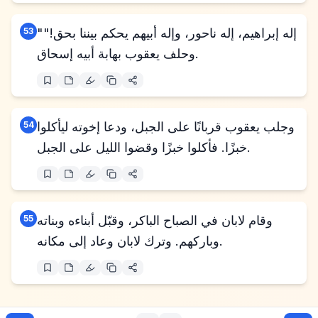
"إله إبراهيم، إله ناحور، وإله أبيهم يحكم بيننا بحق!"
53
وحلف يعقوب بهابة أبيه إسحاق.
وجلب يعقوب قربانًا على الجبل، ودعا إخوته ليأكلوا
54
خبزًا. فأكلوا خبزًا وقضوا الليل على الجبل.
وقام لابان في الصباح الباكر، وقبّل أبناءه وبناته
55
وباركهم. وترك لابان وعاد إلى مكانه.