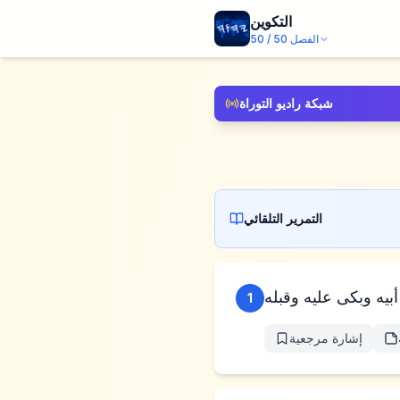
التكوين
الفصل
50
/
50
شبكة راديو التوراة
التمرير التلقائي
1
إشارة مرجعية