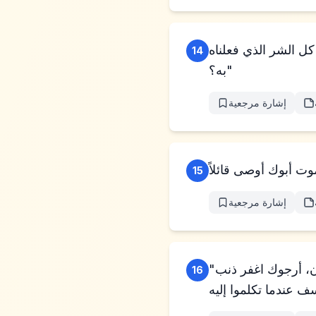
كل الشر الذي فعلناه
14
به؟"
إشارة مرجعية
15
إشارة مرجعية
"هكذا تقولون ليوسف، 'أرجوك، اغفر ذنب إخوتك وخطيتهم، لأنهم فعلوا بك شرًا.' والآن، أرجوك اغفر ذنب
16