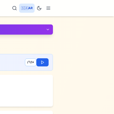
🇸🇦
AR
1×