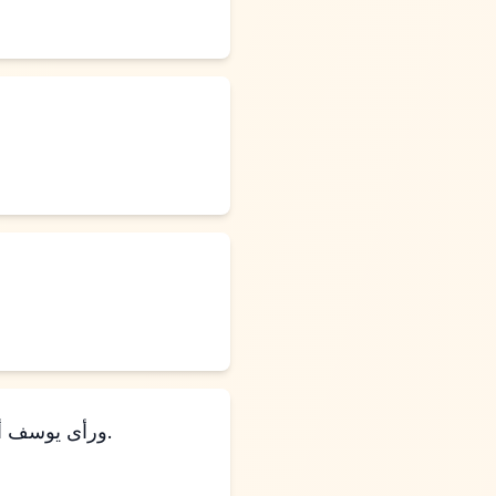
ورأى يوسف أبناء أفرايم إلى الجيل الثالث. وأيضًا أبناء ماكير، ابن منسى، وُلدوا على ركبتي يوسف.