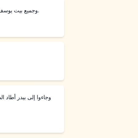
وجميع بيت يوسف، وإخوته، وبيت أبيه. فقط صغارهم، ومواشيهم، وقطعانهم تركوها في أرض جاسان.
وجاءوا إلى بيدر أطاد ال