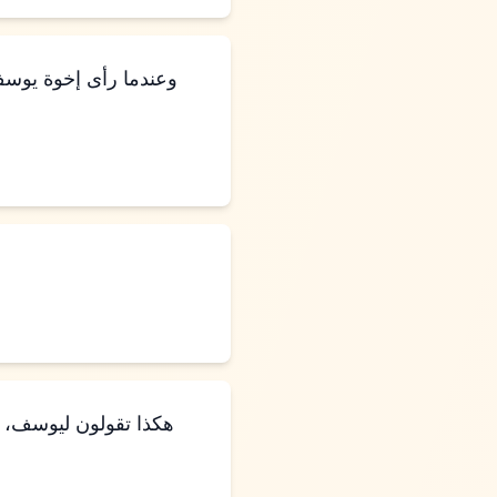
وعندما رأى إخوة يوسف 