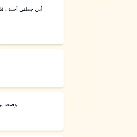
وصعد يوسف ليدفن أباه. وصعد معه جميع عبيد فرعون، شيوخ بيته، وجميع شيوخ أرض مصر،