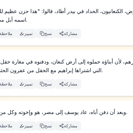
، الكنعانيون، الحداد في بيدر أطاد، قالوا: "هذا حزن عظيم 
اسمه آبل مصر، الذي وراء الأردن.
مشاركة
نسخ
تمييز
ملاحظة
رهم، لأن أبناؤه حملوه إلى أرض كنعان، ودفنوه في مغارة حقل ا
التي اشتراها إبراهيم مع الحقل من عفرون الحثي كملكية لموقع دفن.
مشاركة
نسخ
تمييز
ملاحظة
وبعد أن دفن أباه، عاد يوسف إلى مصر، هو وإخوته وكل من صعد معه ليدفن أباه.
مشاركة
نسخ
تمييز
ملاحظة