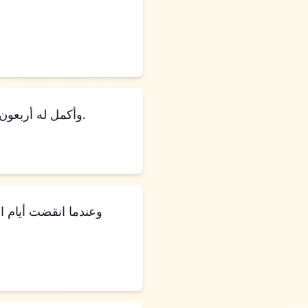
وأكمل له أربعون يومًا، لأن هذه هي الأيام التي تكتمل فيها التحنيط. وبكى عليه المصريون سبعين يومًا.
وعندما انقضت أيام ا