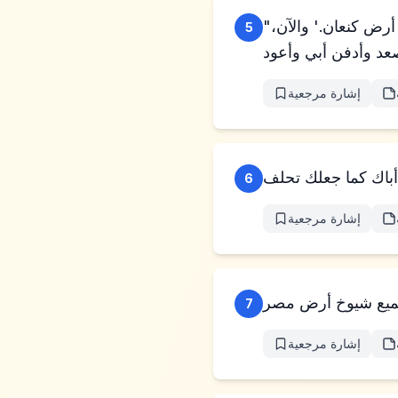
"أبي جعلني أحلف قائلاً، 'انظر، أنا أموت، ادفنني في قبري الذي حفرت لنفسي في أرض كنعان.' والآن،
5
إشارة مرجعية
6
إشارة مرجعية
7
إشارة مرجعية