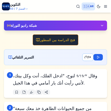
التكوين
🇸🇦
AR
الفصل
7
/
50
شبكة راديو التوراة
فتح الدراسة بين السطور
التمرير التلقائي
1×
وقال 𐤉𐤄𐤅𐤄 لنوح، “ادخل الفلك، أنت وكل بيتك،
1
لأنني رأيت أنك بار أمامي في هذا الجيل.
“من جميع الحيوانات الطاهرة خذ معك سبعة
2