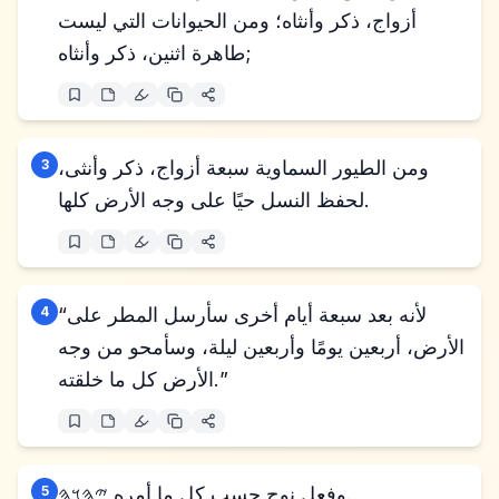
أزواج، ذكر وأنثاه؛ ومن الحيوانات التي ليست
طاهرة اثنين، ذكر وأنثاه;
ومن الطيور السماوية سبعة أزواج، ذكر وأنثى،
3
لحفظ النسل حيًا على وجه الأرض كلها.
“لأنه بعد سبعة أيام أخرى سأرسل المطر على
4
الأرض، أربعين يومًا وأربعين ليلة، وسأمحو من وجه
الأرض كل ما خلقته.”
وفعل نوح حسب كل ما أمره 𐤉𐤄𐤅𐤄.
5