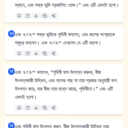
স্থানে, এবং শুষ্ক ভূমি প্রকাশিত হোক।” এবং এটি এমনই হলো।
10
এবং 𐤉𐤄𐤅𐤄 শুষ্ক ভূমিকে পৃথিবী বললেন, এবং জলের সংগ্রহকে
সমুদ্র বললেন। এবং 𐤉𐤄𐤅𐤄 দেখলেন যে এটি ভালো।
11
এবং 𐤉𐤄𐤅𐤄 বললেন, “পৃথিবী ঘাস উৎপন্ন করুক, বীজ
উৎপন্নকারী উদ্ভিদ, এবং ফলের গাছ যা তার প্রকার অনুযায়ী ফল
উৎপন্ন করে, যার বীজ তার মধ্যে আছে, পৃথিবীতে।” এবং এটি
এমনই হলো।
12
এবং পৃথিবী ঘাস উৎপন্ন করল, বীজ উৎপন্নকারী উদ্ভিদ তার