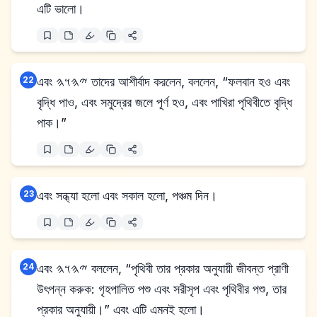
এটি ভালো।
22
এবং 𐤉𐤄𐤅𐤄 তাদের আশীর্বাদ করলেন, বললেন, “ফলবান হও এবং
বৃদ্ধি পাও, এবং সমুদ্রের জলে পূর্ণ হও, এবং পাখিরা পৃথিবীতে বৃদ্ধি
পাক।”
23
এবং সন্ধ্যা হলো এবং সকাল হলো, পঞ্চম দিন।
24
এবং 𐤉𐤄𐤅𐤄 বললেন, “পৃথিবী তার প্রকার অনুযায়ী জীবন্ত প্রাণী
উৎপন্ন করুক: গৃহপালিত পশু এবং সরীসৃপ এবং পৃথিবীর পশু, তার
প্রকার অনুযায়ী।” এবং এটি এমনই হলো।