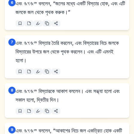
6
এবং 𐤉𐤄𐤅𐤄 বললেন, “জলের মধ্যে একটি বিস্তার হোক, এবং এটি
জলকে জল থেকে পৃথক করুক।”
7
এবং 𐤉𐤄𐤅𐤄 বিস্তার তৈরি করলেন, এবং বিস্তারের নিচে জলকে
বিস্তারের উপরে জল থেকে পৃথক করলেন। এবং এটি এমনই
হলো।
8
এবং 𐤉𐤄𐤅𐤄 বিস্তারকে আকাশ বললেন। এবং সন্ধ্যা হলো এবং
সকাল হলো, দ্বিতীয় দিন।
9
এবং 𐤉𐤄𐤅𐤄 বললেন, “আকাশের নিচে জল একত্রিত হোক একটি