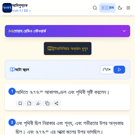
আদিপুস্তক
🇧🇩
BN
অধ্যায়
1
/
50
তোরাহ রেডিও নেটওয়ার্ক
ইন্টারলিনিয়ার অধ্যয়ন খুলুন
অটো স্ক্রল
1×
1
আদিতে 𐤉𐤄𐤅𐤄 আকাশমণ্ডল এবং পৃথিবী সৃষ্টি করলেন।
2
এবং পৃথিবী ছিল নিরাকার এবং শূন্য, এবং গভীরতার উপর অন্ধকার
ছিল। এবং 𐤉𐤄𐤅𐤄 এর আত্মা জলের উপর ভাসছিল।