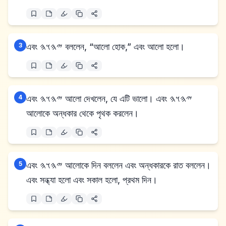
3
এবং 𐤉𐤄𐤅𐤄 বললেন, “আলো হোক,” এবং আলো হলো।
4
এবং 𐤉𐤄𐤅𐤄 আলো দেখলেন, যে এটি ভালো। এবং 𐤉𐤄𐤅𐤄
আলোকে অন্ধকার থেকে পৃথক করলেন।
5
এবং 𐤉𐤄𐤅𐤄 আলোকে দিন বললেন এবং অন্ধকারকে রাত বললেন।
এবং সন্ধ্যা হলো এবং সকাল হলো, প্রথম দিন।