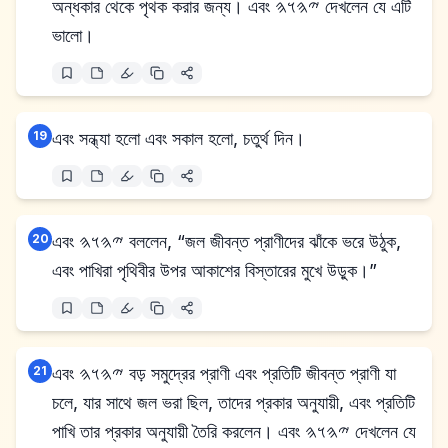
অন্ধকার থেকে পৃথক করার জন্য। এবং 𐤉𐤄𐤅𐤄 দেখলেন যে এটি
ভালো।
19
এবং সন্ধ্যা হলো এবং সকাল হলো, চতুর্থ দিন।
20
এবং 𐤉𐤄𐤅𐤄 বললেন, “জল জীবন্ত প্রাণীদের ঝাঁকে ভরে উঠুক,
এবং পাখিরা পৃথিবীর উপর আকাশের বিস্তারের মুখে উড়ুক।”
21
এবং 𐤉𐤄𐤅𐤄 বড় সমুদ্রের প্রাণী এবং প্রতিটি জীবন্ত প্রাণী যা
চলে, যার সাথে জল ভরা ছিল, তাদের প্রকার অনুযায়ী, এবং প্রতিটি
পাখি তার প্রকার অনুযায়ী তৈরি করলেন। এবং 𐤉𐤄𐤅𐤄 দেখলেন যে