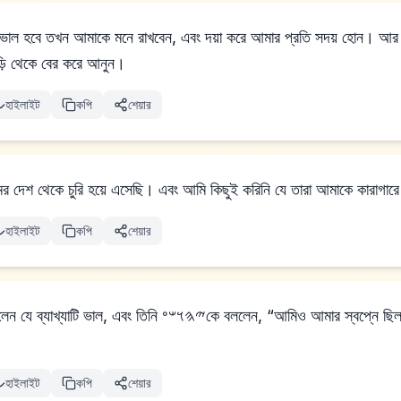
 ভাল হবে তখন আমাকে মনে রাখবেন, এবং দয়া করে আমার প্রতি সদয় হোন। আর
়ি থেকে বের করে আনুন।
হাইলাইট
কপি
শেয়ার
ের দেশ থেকে চুরি হয়ে এসেছি। এবং আমি কিছুই করিনি যে তারা আমাকে কারাগার
হাইলাইট
কপি
শেয়ার
𐤄𐤅𐤔𐤏কে বললেন, “আমিও আমার স্বপ্নে ছিলাম এবং দেখলাম তিনটি সাদা ঝুড়ি
হাইলাইট
কপি
শেয়ার