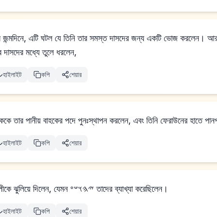
র জন্মদিনে, এটি ঘটল যে তিনি তার সমস্ত দাসদের জন্য একটি ভোজ করলেন। আর ত
তার দাসদের মধ্যে তুলে ধরলেন,
হাইলাইট
কপি
শেয়ার
হককে তার পানীয় বাহকের পদে পুনঃস্থাপন করলেন, এবং তিনি ফেরাউনের হাতে পানপ
হাইলাইট
কপি
শেয়ার
কিন্তু তিনি প্রধান রন্ধনশিল্পীকে ঝুলিয়ে দিলেন, যেমন 𐤉𐤄𐤅𐤔𐤏 তাদের ব্যাখ্যা করেছিলেন।
হাইলাইট
কপি
শেয়ার