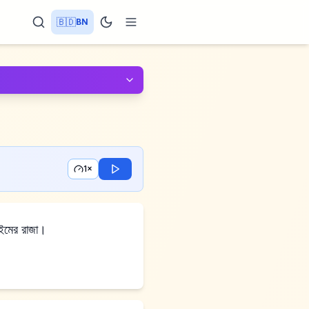
🇧🇩
BN
1×
রাইমের রাজা।