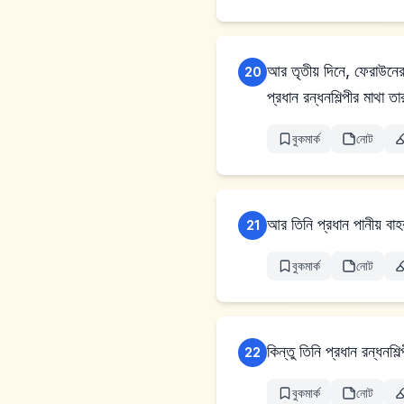
আর তৃতীয় দিনে, ফেরাউনে
20
প্রধান রন্ধনশিল্পীর মাথা 
বুকমার্ক
নোট
আর তিনি প্রধান পানীয় বা
21
বুকমার্ক
নোট
22
বুকমার্ক
নোট