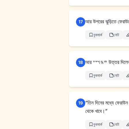
আর উপরের ঝুড়িতে ফেরাউন
17
বুকমার্ক
নোট
আর 𐤉𐤄𐤅𐤔𐤏 
18
বুকমার্ক
নোট
“তিন দিনের মধ্যে ফেরাউ
19
থেকে খাবে।”
বুকমার্ক
নোট