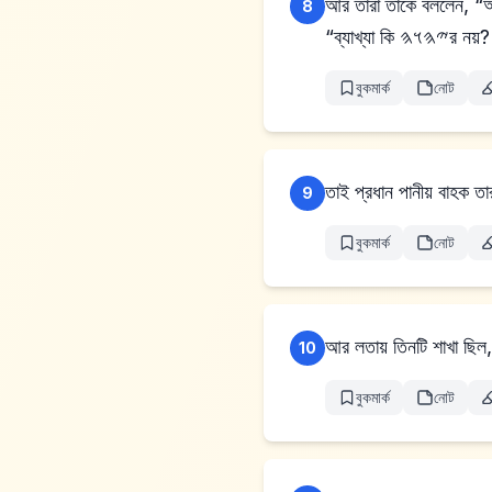
আর তারা তাকে বললেন, “আমরা প্
8
“ব্যাখ্যা 
বুকমার্ক
নোট
9
বুকমার্ক
নোট
আর লতায় তিনটি শাখা ছিল,
10
বুকমার্ক
নোট