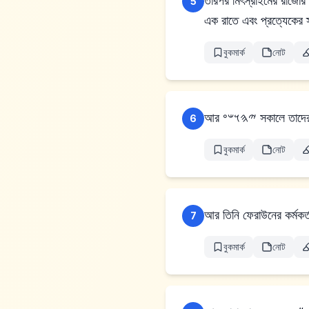
তারপর মিৎস্রাইমের রাজাের 
5
এক রাতে এবং প্রত্যেকের স্
বুকমার্ক
নোট
আর 𐤉𐤄𐤅𐤔𐤏 স
6
বুকমার্ক
নোট
আর তিনি ফেরাউনের কর্মকর
7
বুকমার্ক
নোট