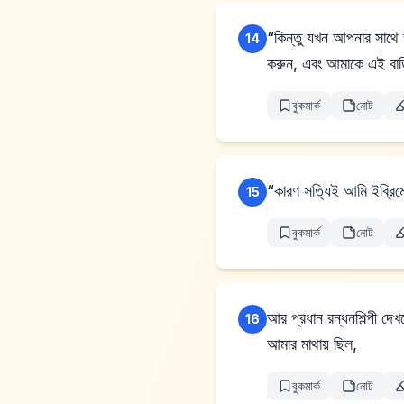
“কিন্তু যখন আপনার সাথে
14
করুন, এবং আমাকে এই বাড
বুকমার্ক
নোট
“কারণ সত্যিই আমি ইব্রিম
15
বুকমার্ক
নোট
আর প্রধান রন্ধনশিল্পী দেখলেন যে ব্যাখ্যাটি ভাল, এবং তিনি 
16
আমার মাথায় ছিল,
বুকমার্ক
নোট