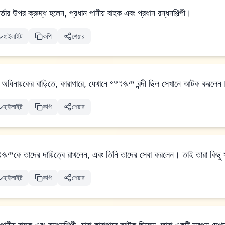
তার উপর ক্রুদ্ধ হলেন, প্রধান পানীয় বাহক এবং প্রধান রন্ধনশিল্পী।
হাইলাইট
কপি
শেয়ার
তাই তিনি তাদেরকে প্রহরীর অধিনায়কের বাড়িতে, কারাগারে, যেখানে 𐤉𐤄𐤅𐤔𐤏 বন্দী ছিল সেখানে আটক করল
হাইলাইট
কপি
শেয়ার
আর প্রহরীর অধিনায়ক 𐤉𐤄𐤅𐤔𐤏কে তাদের দায়িত্বে রাখলেন, এবং তিনি তাদের সেবা করলেন। তাই
হাইলাইট
কপি
শেয়ার