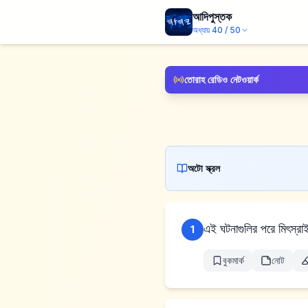
আদিপুস্তক
অধ্যায়
40
/
50
তোরাহ রেডিও নেটওয়ার্ক
অটো স্ক্রল
এই ঘটনাগুলির পরে মিৎস্রাই
1
বুকমার্ক
নোট