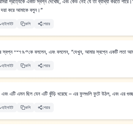
রত্যেকে একটি স্বপ্ন দেখেছি, এবং কেউ নেই যে তা ব্যাখ্যা করতে পারে।” আর 𐤉𐤄𐤅𐤔𐤏 তাদে
কি 𐤉𐤄𐤅𐤄র নয়? দয়া করে আমাকে বলুন।”
হাইলাইট
কপি
শেয়ার
তাই প্রধান পানীয় বাহক তার স্বপ্ন 𐤉𐤄𐤅𐤔𐤏কে বললেন, এবং বললেন, “দেখুন, আমার স্বপ্নে একট
হাইলাইট
কপি
শেয়ার
 এবং এটি এমন ছিল যেন এটি কুঁড়ি ধরেছে – এর ফুলগুলি ফুটে উঠল, এবং এর গুচ্ছগ
হাইলাইট
কপি
শেয়ার