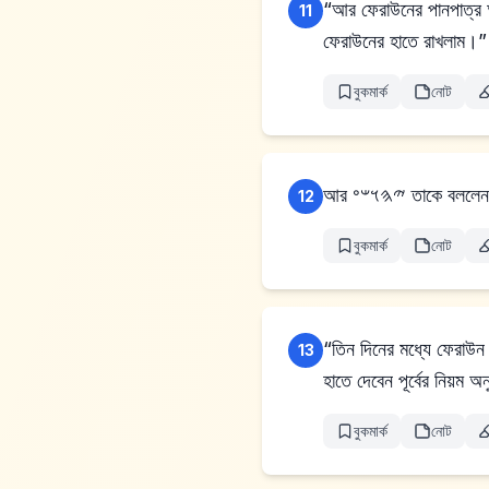
“আর ফেরাউনের পানপাত্র আ
11
ফেরাউনের হাতে রাখলাম।”
বুকমার্ক
নোট
আর 𐤉𐤄𐤅𐤔𐤏 ত
12
বুকমার্ক
নোট
“তিন দিনের মধ্যে ফেরাউন
13
হাতে দেবেন পূর্বের নিয়ম 
বুকমার্ক
নোট