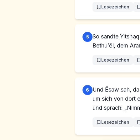
Lesezeichen
So sandte Yitsḥaq
5
Bethu’ĕl, dem Ara
Lesezeichen
Und Ĕsaw sah, das
6
um sich von dort e
und sprach: „Nimm
Lesezeichen