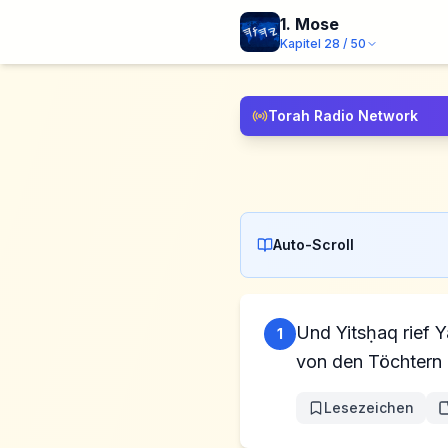
1. Mose
Kapitel
28
/
50
Torah Radio Network
Auto-Scroll
Und Yitsḥaq rief 
1
von den Töchtern 
Lesezeichen