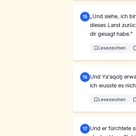
„Und siehe, ich bi
15
dieses Land zurück
dir gesagt habe.”
Lesezeichen
Und Ya’aqoḇ erwachte aus s
16
ich wusste es nich
Lesezeichen
Und er fürchtete s
17