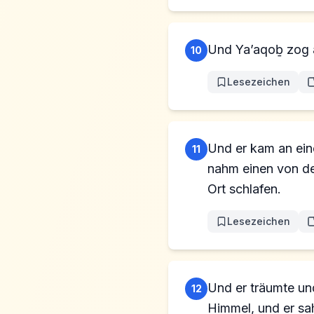
Und Ya’aqoḇ zog 
10
Lesezeichen
Und er kam an ein
11
nahm einen von den
Ort schlafen.
Lesezeichen
Und er träumte und
12
Himmel, und er sah