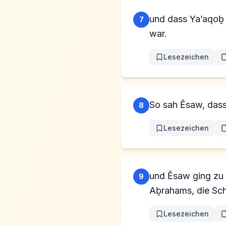
und dass Ya’aqoḇ
7
war.
Lesezeichen
So sah Ĕsaw, dass 
8
Lesezeichen
und Ĕsaw ging zu 
9
Aḇrahams, die Schw
Lesezeichen