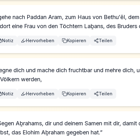
gehe nach Paddan Aram, zum Haus von Bethu’ĕl, dem V
dort eine Frau von den Töchtern Laḇans, des Bruders d
Notiz
Hervorheben
Kopieren
Teilen
egne dich und mache dich fruchtbar und mehre dich, un
Völkern werden,
Notiz
Hervorheben
Kopieren
Teilen
Segen Aḇrahams, dir und deinem Samen mit dir, damit 
rbst, das Elohim Aḇraham gegeben hat.”