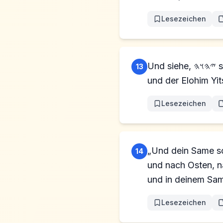
Lesezeichen
Und siehe, 𐤉𐤄𐤅𐤄 stand oben und sprach: „Ich bin 𐤉𐤄𐤅𐤄, der Elohim Aḇrahams, deines Vaters,
13
und der Elohim Yi
Lesezeichen
„Und dein Same sol
14
und nach Osten, n
und in deinem Sa
Lesezeichen