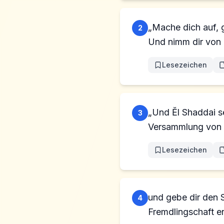
„Mache dich auf, 
2
Und nimm dir von 
Lesezeichen
„Und Ĕl Shaddai s
3
Versammlung von 
Lesezeichen
und gebe dir den 
4
Fremdlingschaft e