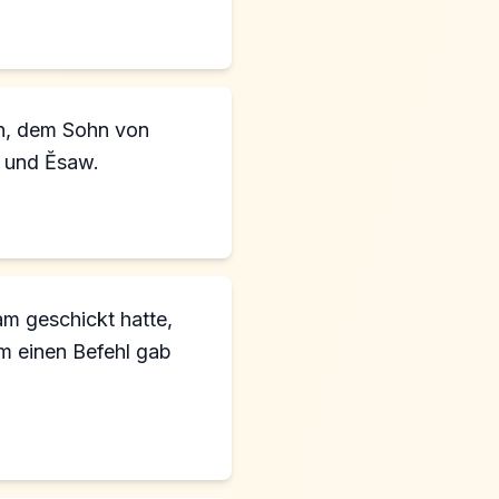
an, dem Sohn von
ḇ und Ĕsaw.
m geschickt hatte,
hm einen Befehl gab