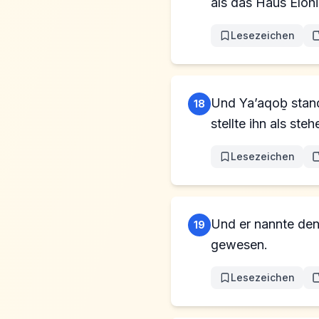
als das Haus Elohi
Lesezeichen
Und Ya’aqoḇ stand
18
stellte ihn als st
Lesezeichen
Und er nannte den
19
gewesen.
Lesezeichen