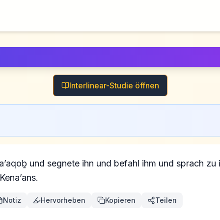
Interlinear-Studie öffnen
Ya’aqoḇ und segnete ihn und befahl ihm und sprach zu
Kena’ans.
Notiz
Hervorheben
Kopieren
Teilen