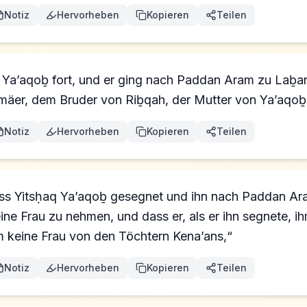
Notiz
Hervorheben
Kopieren
Teilen
 Ya’aqoḇ fort, und er ging nach Paddan Aram zu Laḇ
mäer, dem Bruder von Riḇqah, der Mutter von Ya’aqo
Notiz
Hervorheben
Kopieren
Teilen
s Yitsḥaq Ya’aqoḇ gesegnet und ihn nach Paddan Ara
ine Frau zu nehmen, und dass er, als er ihn segnete, i
 keine Frau von den Töchtern Kena’ans,“
Notiz
Hervorheben
Kopieren
Teilen