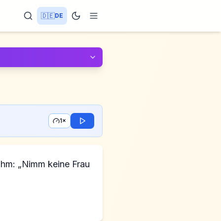
🇩🇪
DE
1×
 ihm: „Nimm keine Frau