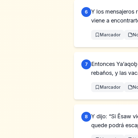
Y los mensajeros 
6
viene a encontrart
Marcador
No
Entonces Ya’aqoḇ t
7
rebaños, y las va
Marcador
No
Y dijo: “Si Ĕsaw 
8
quede podrá esca