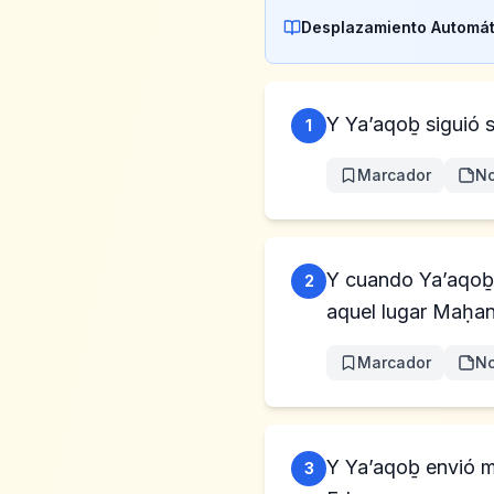
Desplazamiento Automát
Y Ya’aqoḇ siguió s
1
Marcador
No
Y cuando Ya’aqoḇ 
2
aquel lugar Maḥa
Marcador
No
Y Ya’aqoḇ envió me
3