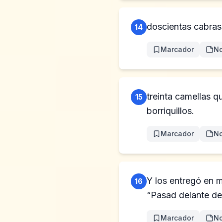
doscientas cabras
14
Marcador
No
treinta camellas q
15
borriquillos.
Marcador
No
Y los entregó en 
16
“Pasad delante de
Marcador
No