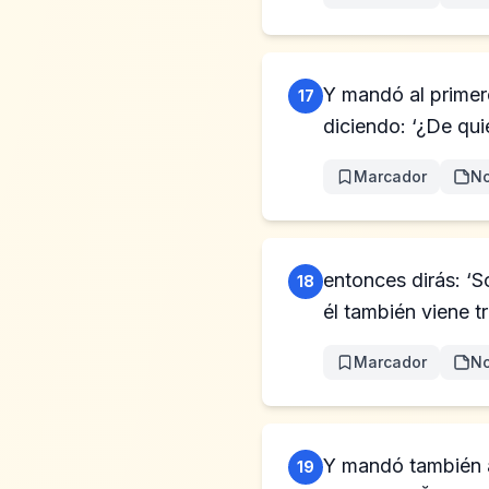
Y mandó al primer
17
diciendo: ‘¿De qui
Marcador
No
entonces dirás: ‘S
18
él también viene tr
Marcador
No
Y mandó también al
19