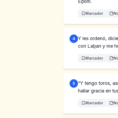
Eḏom.
Marcador
No
Y les ordenó, dici
4
con Laḇan y me he
Marcador
No
“Y tengo toros, as
5
hallar gracia en tus
Marcador
No