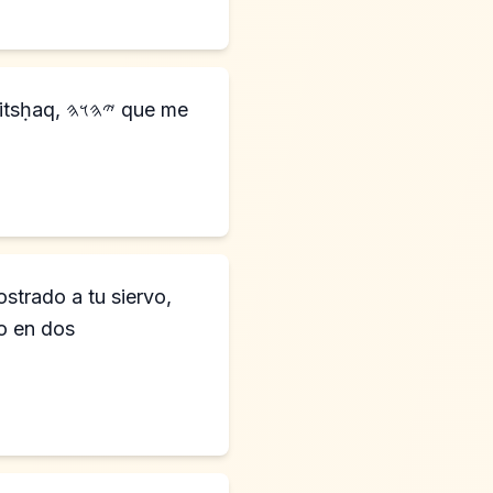
𐤄 que me
strado a tu siervo,
o en dos