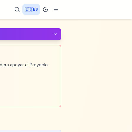
🇪🇸
ES
sidera apoyar el Proyecto