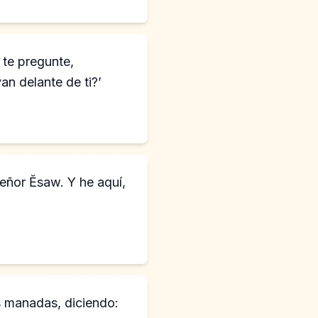
te pregunte,
n delante de ti?’
señor Ĕsaw. Y he aquí,
as manadas, diciendo: