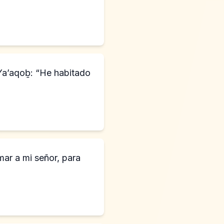
 Ya’aqoḇ: “He habitado
mar a mi señor, para