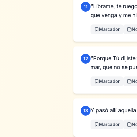
“Líbrame, te rueg
11
que venga y me hie
Marcador
No
“Porque Tú dijiste
12
mar, que no se pue
Marcador
No
Y pasó allí aquel
13
Marcador
No