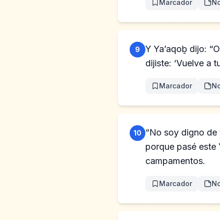
Marcador
No
Y Ya’aqoḇ dijo: “Oh E
9
dijiste: ‘Vuelve a t
Marcador
No
“No soy digno de t
10
porque pasé este 
campamentos.
Marcador
No