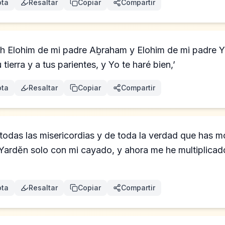
ta
Resaltar
Copiar
Compartir
lohim de mi padre Aḇraham y Elohim de mi padre Yitsḥaq, 𐤉𐤄𐤅
u tierra y a tus parientes, y Yo te haré bien,’
ta
Resaltar
Copiar
Compartir
odas las misericordias y de toda la verdad que has mo
Yardĕn solo con mi cayado, y ahora me he multiplicad
ta
Resaltar
Copiar
Compartir