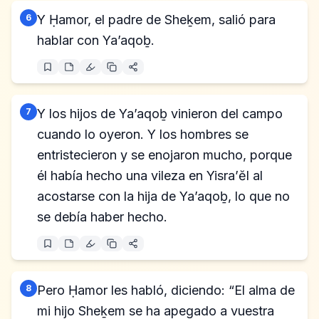
6
Y Ḥamor, el padre de Sheḵem, salió para
hablar con Ya’aqoḇ.
7
Y los hijos de Ya’aqoḇ vinieron del campo
cuando lo oyeron. Y los hombres se
entristecieron y se enojaron mucho, porque
él había hecho una vileza en Yisra’ĕl al
acostarse con la hija de Ya’aqoḇ, lo que no
se debía haber hecho.
8
Pero Ḥamor les habló, diciendo: “El alma de
mi hijo Sheḵem se ha apegado a vuestra