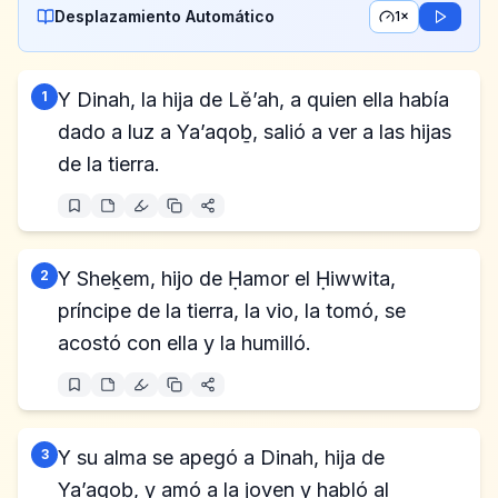
Desplazamiento Automático
1×
1
Y Dinah, la hija de Lĕ’ah, a quien ella había
dado a luz a Ya’aqoḇ, salió a ver a las hijas
de la tierra.
2
Y Sheḵem, hijo de Ḥamor el Ḥiwwita,
príncipe de la tierra, la vio, la tomó, se
acostó con ella y la humilló.
3
Y su alma se apegó a Dinah, hija de
Ya’aqoḇ, y amó a la joven y habló al