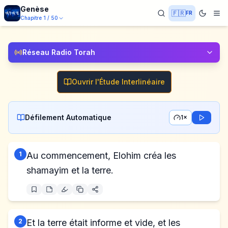
Genèse
🇫🇷
FR
Chapitre
1
/
50
Réseau Radio Torah
Ouvrir l'Étude Interlinéaire
Défilement Automatique
1×
1
Au commencement, Elohim créa les
shamayim et la terre.
2
Et la terre était informe et vide, et les