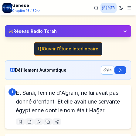
Genèse
🇫🇷
FR
Chapitre
16
/
50
Réseau Radio Torah
Ouvrir l'Étude Interlinéaire
Défilement Automatique
1×
1
Et Saraï, femme d'Aḇram, ne lui avait pas
donné d'enfant. Et elle avait une servante
égyptienne dont le nom était Haḡar.