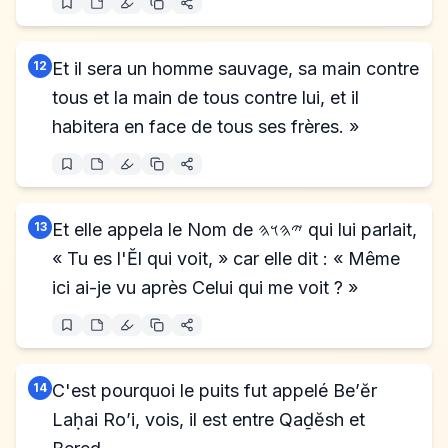
12
Et il sera un homme sauvage, sa main contre
tous et la main de tous contre lui, et il
habitera en face de tous ses frères. »
13
Et elle appela le Nom de 𐤉𐤄𐤅𐤄 qui lui parlait,
« Tu es l'Ĕl qui voit, » car elle dit : « Même
ici ai-je vu après Celui qui me voit ? »
14
C'est pourquoi le puits fut appelé Be’ĕr
Laḥai Ro’i, vois, il est entre Qaḏĕsh et