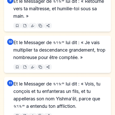
9
Et le Messager de 𐤉𐤄𐤅𐤄 lui dit : « Retourne
vers ta maîtresse, et humilie-toi sous sa
main. »
10
Et le Messager de 𐤉𐤄𐤅𐤄 lui dit : « Je vais
multiplier ta descendance grandement, trop
nombreuse pour être comptée. »
11
Et le Messager de 𐤉𐤄𐤅𐤄 lui dit : « Vois, tu
conçois et tu enfanteras un fils, et tu
appelleras son nom Yishma’ĕl, parce que
𐤉𐤄𐤅𐤄 a entendu ton affliction.