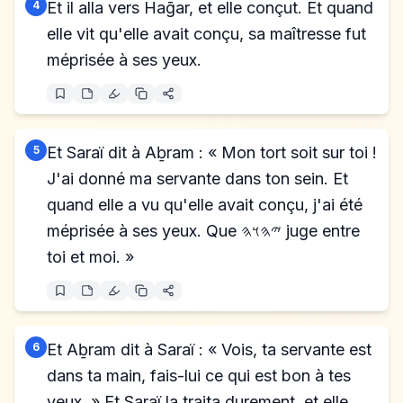
4
Et il alla vers Haḡar, et elle conçut. Et quand
elle vit qu'elle avait conçu, sa maîtresse fut
méprisée à ses yeux.
5
Et Saraï dit à Aḇram : « Mon tort soit sur toi !
J'ai donné ma servante dans ton sein. Et
quand elle a vu qu'elle avait conçu, j'ai été
méprisée à ses yeux. Que 𐤉𐤄𐤅𐤄 juge entre
toi et moi. »
6
Et Aḇram dit à Saraï : « Vois, ta servante est
dans ta main, fais-lui ce qui est bon à tes
yeux. » Et Saraï la traita durement, et elle