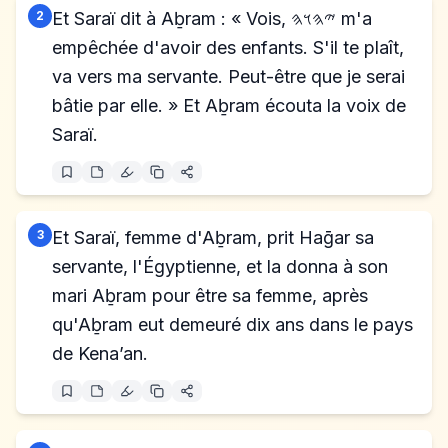
2
Et Saraï dit à Aḇram : « Vois, 𐤉𐤄𐤅𐤄 m'a
empêchée d'avoir des enfants. S'il te plaît,
va vers ma servante. Peut-être que je serai
bâtie par elle. » Et Aḇram écouta la voix de
Saraï.
3
Et Saraï, femme d'Aḇram, prit Haḡar sa
servante, l'Égyptienne, et la donna à son
mari Aḇram pour être sa femme, après
qu'Aḇram eut demeuré dix ans dans le pays
de Kena’an.