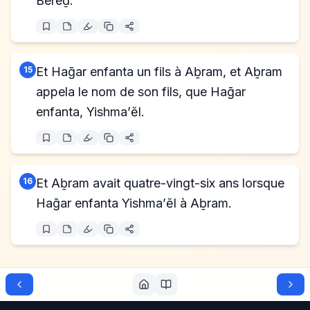
Bereḏ.
15
Et Haḡar enfanta un fils à Aḇram, et Aḇram
appela le nom de son fils, que Haḡar
enfanta, Yishma’ĕl.
16
Et Aḇram avait quatre-vingt-six ans lorsque
Haḡar enfanta Yishma’ĕl à Aḇram.