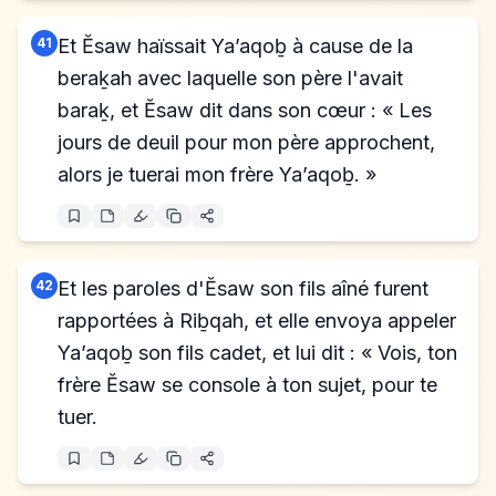
41
Et Ĕsaw haïssait Ya’aqoḇ à cause de la
beraḵah avec laquelle son père l'avait
baraḵ, et Ĕsaw dit dans son cœur : « Les
jours de deuil pour mon père approchent,
alors je tuerai mon frère Ya’aqoḇ. »
42
Et les paroles d'Ĕsaw son fils aîné furent
rapportées à Riḇqah, et elle envoya appeler
Ya’aqoḇ son fils cadet, et lui dit : « Vois, ton
frère Ĕsaw se console à ton sujet, pour te
tuer.