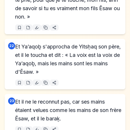
de savoir si tu es vraiment mon fils Ĕsaw ou
non. »
22
Et Ya’aqoḇ s'approcha de Yitsḥaq son père,
et il le toucha et dit : « La voix est la voix de
Ya’aqoḇ, mais les mains sont les mains
d'Ĕsaw. »
23
Et il ne le reconnut pas, car ses mains
étaient velues comme les mains de son frère
Ĕsaw, et il le baraḵ.