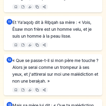
11
Et Ya’aqoḇ dit à Riḇqah sa mère : « Vois,
Ĕsaw mon frère est un homme velu, et je
suis un homme à la peau lisse.
12
« Que se passe-t-il si mon père me touche ?
Alors je serai comme un trompeur à ses
yeux, et j'attirerai sur moi une malédiction et
non une beraḵah. »
13
Mais sa mère lui dit : « Que ta malédiction