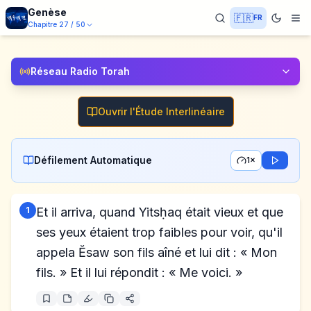
Genèse
🇫🇷
FR
Chapitre
27
/
50
Réseau Radio Torah
Ouvrir l'Étude Interlinéaire
Défilement Automatique
1×
1
Et il arriva, quand Yitsḥaq était vieux et que
ses yeux étaient trop faibles pour voir, qu'il
appela Ĕsaw son fils aîné et lui dit : « Mon
fils. » Et il lui répondit : « Me voici. »