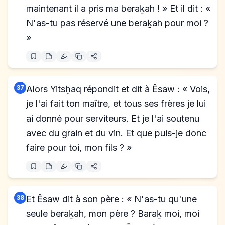
maintenant il a pris ma beraḵah ! » Et il dit : «
N'as-tu pas réservé une beraḵah pour moi ?
»
37
Alors Yitsḥaq répondit et dit à Ĕsaw : « Vois,
je l'ai fait ton maître, et tous ses frères je lui
ai donné pour serviteurs. Et je l'ai soutenu
avec du grain et du vin. Et que puis-je donc
faire pour toi, mon fils ? »
38
Et Ĕsaw dit à son père : « N'as-tu qu'une
seule beraḵah, mon père ? Baraḵ moi, moi