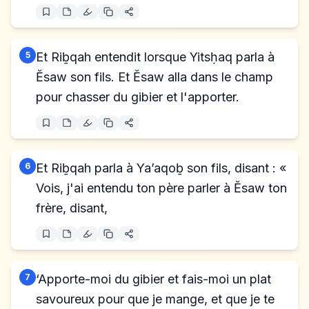
5
Et Riḇqah entendit lorsque Yitsḥaq parla à
Ĕsaw son fils. Et Ĕsaw alla dans le champ
pour chasser du gibier et l'apporter.
6
Et Riḇqah parla à Ya’aqoḇ son fils, disant : «
Vois, j'ai entendu ton père parler à Ĕsaw ton
frère, disant,
7
‘Apporte-moi du gibier et fais-moi un plat
savoureux pour que je mange, et que je te