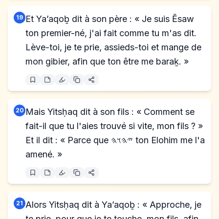
19
Et Ya’aqoḇ dit à son père : « Je suis Ĕsaw
ton premier-né, j'ai fait comme tu m'as dit.
Lève-toi, je te prie, assieds-toi et mange de
mon gibier, afin que ton être me baraḵ. »
20
Mais Yitsḥaq dit à son fils : « Comment se
fait-il que tu l'aies trouvé si vite, mon fils ? »
Et il dit : « Parce que 𐤉𐤄𐤅𐤄 ton Elohim me l'a
amené. »
21
Alors Yitsḥaq dit à Ya’aqoḇ : « Approche, je
te prie, pour que je te touche, mon fils, afin