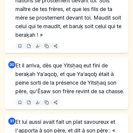
nations se prosternent devant toi. Sois
maître de tes frères, et que les fils de ta
mère se prosternent devant toi. Maudit soit
celui qui te maudit, et baruḵ soit celui qui te
beraḵah ! »
30
Et il arriva, dès que Yitsḥaq eut fini de
beraḵah Ya’aqoḇ, et que Ya’aqoḇ était à
peine sorti de la présence de Yitsḥaq son
père, qu'Ĕsaw son frère revint de sa chasse.
31
Et lui aussi avait fait un plat savoureux et
l'apporta à son père, et dit à son père : «