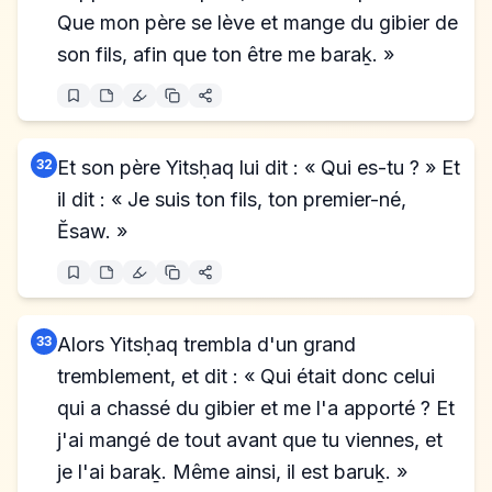
Que mon père se lève et mange du gibier de
son fils, afin que ton être me baraḵ. »
32
Et son père Yitsḥaq lui dit : « Qui es-tu ? » Et
il dit : « Je suis ton fils, ton premier-né,
Ĕsaw. »
33
Alors Yitsḥaq trembla d'un grand
tremblement, et dit : « Qui était donc celui
qui a chassé du gibier et me l'a apporté ? Et
j'ai mangé de tout avant que tu viennes, et
je l'ai baraḵ. Même ainsi, il est baruḵ. »