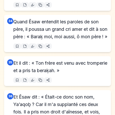
34
Quand Ĕsaw entendit les paroles de son
père, il poussa un grand cri amer et dit à son
père : « Baraḵ moi, moi aussi, ô mon père ! »
35
Et il dit : « Ton frère est venu avec tromperie
et a pris ta beraḵah. »
36
Et Ĕsaw dit : « Était-ce donc son nom,
Ya’aqoḇ ? Car il m'a supplanté ces deux
fois. Il a pris mon droit d'aînesse, et vois,