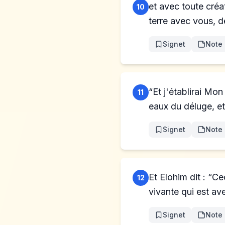
et avec toute créa
10
terre avec vous, de
Signet
Note
“Et j'établirai Mon
11
eaux du déluge, et 
Signet
Note
Et Elohim dit : “Ce
12
vivante qui est av
Signet
Note