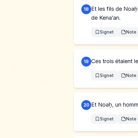
Et les fils de Noa
18
de Kena’an.
Signet
Note
Ces trois étaient l
19
Signet
Note
Et Noaḥ, un homme
20
Signet
Note