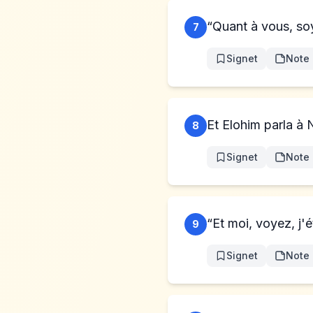
“Quant à vous, soye
7
Signet
Note
Et Elohim parla à N
8
Signet
Note
“Et moi, voyez, j
9
Signet
Note