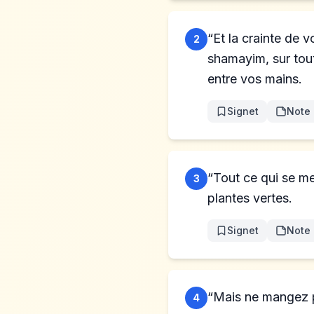
“Et la crainte de v
2
shamayim, sur tout 
entre vos mains.
Signet
Note
“Tout ce qui se me
3
plantes vertes.
Signet
Note
“Mais ne mangez p
4