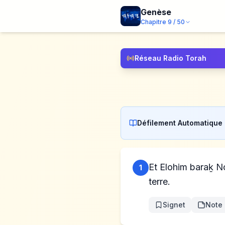
Genèse
Chapitre
9
/
50
Réseau Radio Torah
Défilement Automatique
Et Elohim baraḵ Noa
1
terre.
Signet
Note