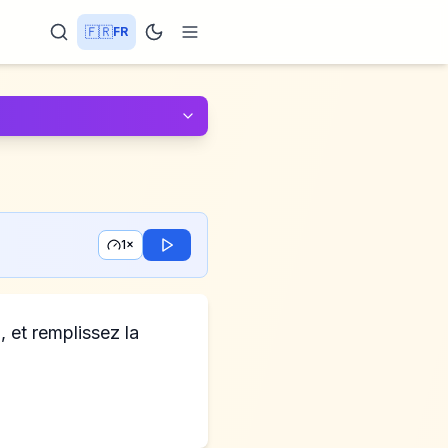
🇫🇷
FR
1×
, et remplissez la