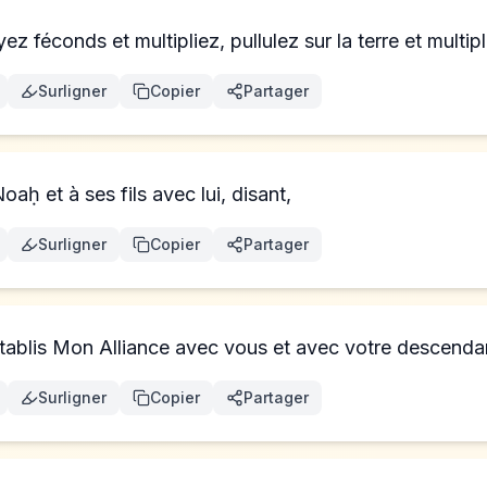
z féconds et multipliez, pullulez sur la terre et multipli
Surligner
Copier
Partager
oaḥ et à ses fils avec lui, disant,
Surligner
Copier
Partager
'établis Mon Alliance avec vous et avec votre descend
Surligner
Copier
Partager