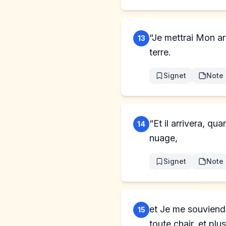
“Je mettrai Mon arc
13
terre.
Signet
Note
“Et il arrivera, qu
14
nuage,
Signet
Note
et Je me souviendr
15
toute chair, et plu