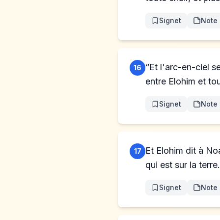
Signet
Note
“Et l'arc-en-ciel s
16
entre Elohim et tou
Signet
Note
Et Elohim dit à Noa
17
qui est sur la terre.
Signet
Note