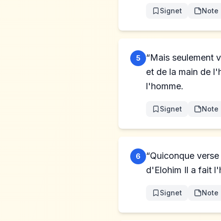
Signet
Note
“Mais seulement vo
5
et de la main de l
l'homme.
Signet
Note
“Quiconque verse 
6
d'Elohim Il a fait 
Signet
Note