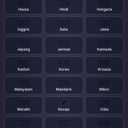
🇳🇬
🇮🇳
🇭🇺
Hausa
Hindi
Hungaria
🇺🇸
🇮🇹
🇮🇩
Inggris
Italia
Jawa
🇯🇵
🇩🇪
🇮🇳
Jepang
Jerman
Kannada
🇭🇰
🇰🇷
🇭🇷
Kanton
Korea
Kroasia
🇮🇳
🇨🇳
🇳🇿
Malayalam
Mandarin
Māori
🇮🇳
🪶
🇮🇳
Marathi
Navajo
Odia
🇮🇷
🇵🇱
🇧🇷