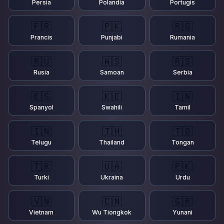
Persia
Polandia
Portugis
🇫🇷
🇵🇰
🇷🇴
Prancis
Punjabi
Rumania
🇷🇺
🇼🇸
🇷🇸
Rusia
Samoan
Serbia
🇪🇸
🇰🇪
🇮🇳
Spanyol
Swahili
Tamil
🇮🇳
🇹🇭
🇹🇴
Telugu
Thailand
Tongan
🇹🇷
🇺🇦
🇵🇰
Turki
Ukraina
Urdu
🇻🇳
🇨🇳
🇬🇷
Vietnam
Wu Tiongkok
Yunani