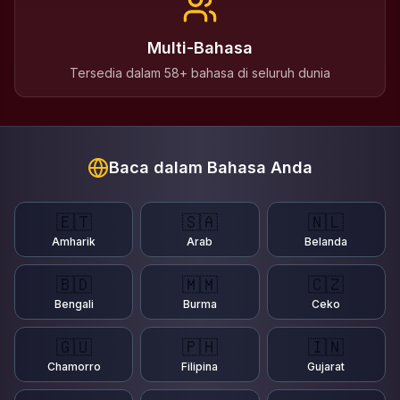
Multi-Bahasa
Tersedia dalam 58+ bahasa di seluruh dunia
Baca dalam Bahasa Anda
🇪🇹
🇸🇦
🇳🇱
Amharik
Arab
Belanda
🇧🇩
🇲🇲
🇨🇿
Bengali
Burma
Ceko
🇬🇺
🇵🇭
🇮🇳
Chamorro
Filipina
Gujarat