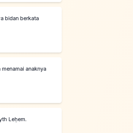
wa bidan berkata
ia menamai anaknya
ĕyth Leḥem.