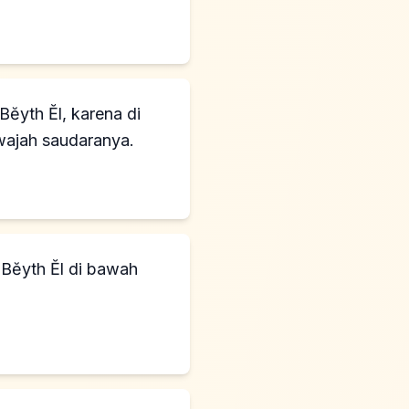
ĕyth Ĕl, karena di
 wajah saudaranya.
 Bĕyth Ĕl di bawah