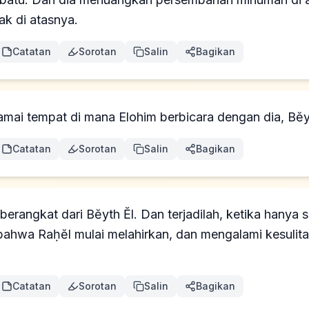
k di atasnya.
Catatan
Sorotan
Salin
Bagikan
ai tempat di mana Elohim berbicara dengan dia, Bĕyt
Catatan
Sorotan
Salin
Bagikan
rangkat dari Bĕyth Ĕl. Dan terjadilah, ketika hanya se
 bahwa Raḥĕl mulai melahirkan, dan mengalami kesulita
Catatan
Sorotan
Salin
Bagikan