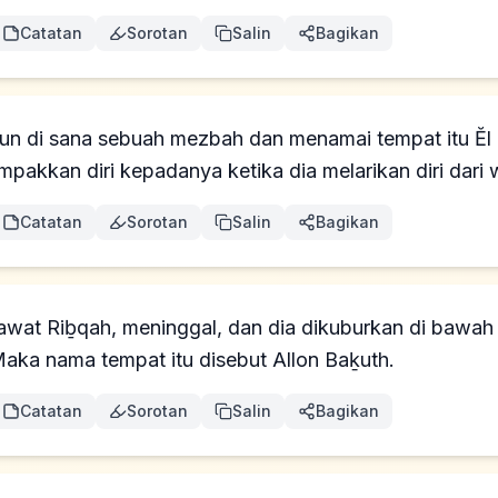
Catatan
Sorotan
Salin
Bagikan
 di sana sebuah mezbah dan menamai tempat itu Ĕl B
pakkan diri kepadanya ketika dia melarikan diri dari
Catatan
Sorotan
Salin
Bagikan
wat Riḇqah, meninggal, dan dia dikuburkan di bawah
Maka nama tempat itu disebut Allon Baḵuth.
Catatan
Sorotan
Salin
Bagikan