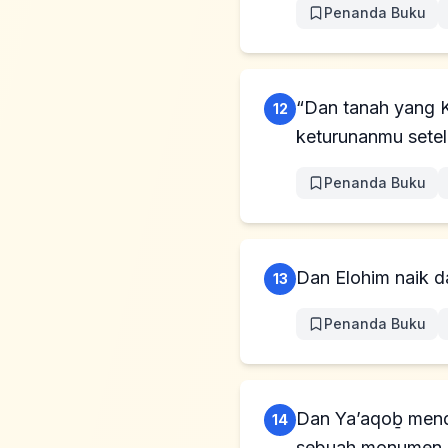
Penanda Buku
“Dan tanah yang 
12
keturunanmu setel
Penanda Buku
Dan Elohim naik da
13
Penanda Buku
Dan Ya’aqoḇ mendi
14
sebuah monumen b