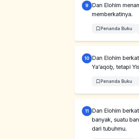
Dan Elohim menamp
9
memberkatinya.
Penanda Buku
Dan Elohim berka
10
Ya’aqoḇ, tetapi Y
Penanda Buku
Dan Elohim berkat
11
banyak, suatu ban
dari tubuhmu.