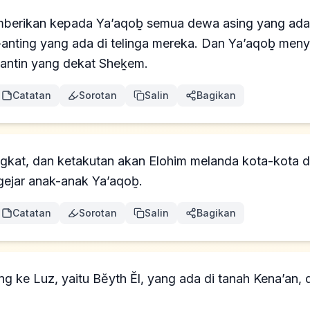
erikan kepada Ya’aqoḇ semua dewa asing yang ada 
anting yang ada di telinga mereka. Dan Ya’aqoḇ men
antin yang dekat Sheḵem.
Catatan
Sorotan
Salin
Bagikan
kat, dan ketakutan akan Elohim melanda kota-kota di
gejar anak-anak Ya’aqoḇ.
Catatan
Sorotan
Salin
Bagikan
g ke Luz, yaitu Bĕyth Ĕl, yang ada di tanah Kena’an,