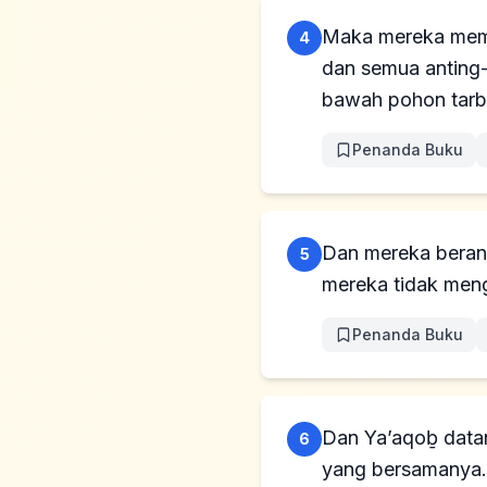
Maka mereka memb
4
dan semua anting-
bawah pohon tarb
Penanda Buku
Dan mereka berang
5
mereka tidak men
Penanda Buku
Dan Ya’aqoḇ datan
6
yang bersamanya.