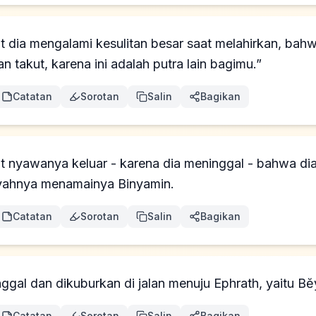
at dia mengalami kesulitan besar saat melahirkan, bah
 takut, karena ini adalah putra lain bagimu.”
Catatan
Sorotan
Salin
Bagikan
aat nyawanya keluar - karena dia meninggal - bahwa d
ayahnya menamainya Binyamin.
Catatan
Sorotan
Salin
Bagikan
gal dan dikuburkan di jalan menuju Ephrath, yaitu B
Catatan
Sorotan
Salin
Bagikan