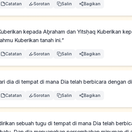
Catatan
Sorotan
Salin
Bagikan
Kuberikan kepada Aḇraham dan Yitsḥaq Kuberikan ke
ahmu Kuberikan tanah ini.”
Catatan
Sorotan
Salin
Bagikan
ri dia di tempat di mana Dia telah berbicara dengan di
Catatan
Sorotan
Salin
Bagikan
rikan sebuah tugu di tempat di mana Dia telah berbic
atu. Dan dia menuangkan persembahan minuman di a