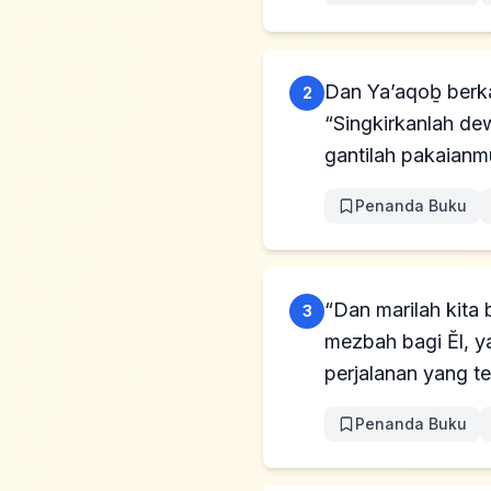
Dan Ya’aqoḇ berk
2
“Singkirkanlah de
gantilah pakaianm
Penanda Buku
“Dan marilah kita
3
mezbah bagi Ĕl, y
perjalanan yang t
Penanda Buku