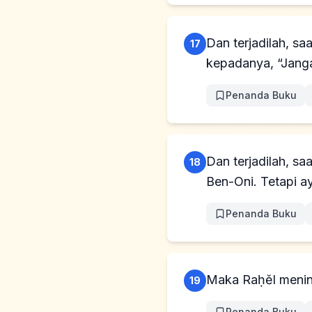
Dan terjadilah, sa
17
kepadanya, “Jangan
Penanda Buku
Dan terjadilah, s
18
Ben-Oni. Tetapi 
Penanda Buku
Maka Raḥĕl mening
19
Penanda Buku