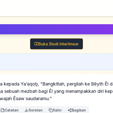
Buka Studi Interlinear
 kepada Ya’aqoḇ, “Bangkitlah, pergilah ke Bĕyth Ĕl da
ana sebuah mezbah bagi Ĕl yang menampakkan diri ke
ri wajah Ĕsaw saudaramu.”
Catatan
Sorotan
Salin
Bagikan