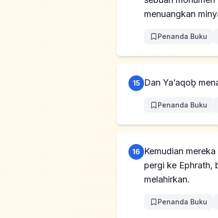
menuangkan minya
Penanda Buku
Dan Ya’aqoḇ menam
15
Penanda Buku
Kemudian mereka be
16
pergi ke Ephrath,
melahirkan.
Penanda Buku