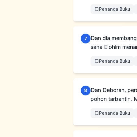
Penanda Buku
Dan dia membangun
7
sana Elohim menam
Penanda Buku
Dan Deḇorah, pera
8
pohon tarbantin. 
Penanda Buku