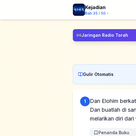
Kejadian
Bab
35
/
50
Jaringan Radio Torah
Gulir Otomatis
Dan Elohim berkata
1
Dan buatlah di s
melarikan diri da
Penanda Buku