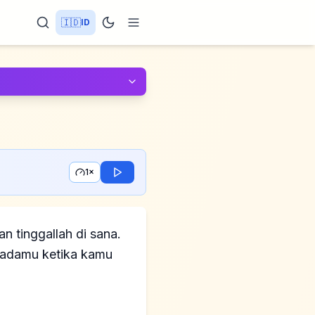
🇮🇩
ID
1×
n tinggallah di sana.
padamu ketika kamu