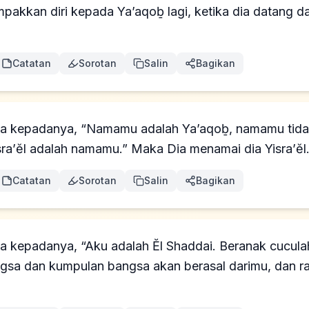
akkan diri kepada Ya’aqoḇ lagi, ketika dia datang d
Catatan
Sorotan
Salin
Bagikan
ta kepadanya, “Namamu adalah Ya’aqoḇ, namamu tidak
isra’ĕl adalah namamu.” Maka Dia menamai dia Yisra’ĕl
Catatan
Sorotan
Salin
Bagikan
a kepadanya, “Aku adalah Ĕl Shaddai. Beranak cucul
gsa dan kumpulan bangsa akan berasal darimu, dan ra