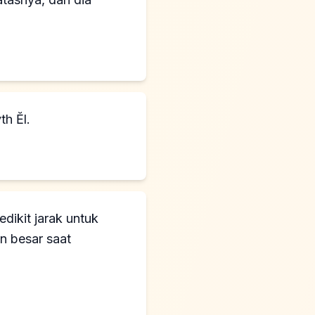
h Ĕl.
dikit jarak untuk
n besar saat