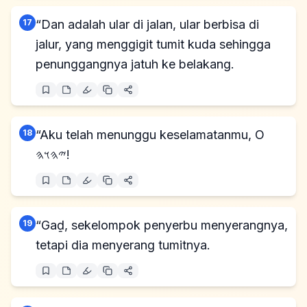
17
“Dan adalah ular di jalan, ular berbisa di
jalur, yang menggigit tumit kuda sehingga
penunggangnya jatuh ke belakang.
18
“Aku telah menunggu keselamatanmu, O
𐤉𐤄𐤅𐤄!
19
“Gaḏ, sekelompok penyerbu menyerangnya,
tetapi dia menyerang tumitnya.