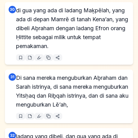
30
di gua yang ada di ladang Maḵpĕlah, yang
ada di depan Mamrĕ di tanah Kena’an, yang
dibeli Aḇraham dengan ladang Efron orang
Ḥittite sebagai milik untuk tempat
pemakaman.
31
Di sana mereka menguburkan Aḇraham dan
Sarah istrinya, di sana mereka menguburkan
Yitsḥaq dan Riḇqah istrinya, dan di sana aku
menguburkan Lĕ’ah,
32
ladang yang dibeli, dan gua yang ada di