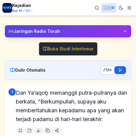
Kejadian
🇮🇩
ID
Bab
49
/
50
Jaringan Radio Torah
Buka Studi Interlinear
Gulir Otomatis
1×
1
Dan Ya’aqoḇ memanggil putra-putranya dan
berkata, “Berkumpullah, supaya aku
memberitahukan kepadamu apa yang akan
terjadi padamu di hari-hari terakhir: