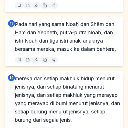
13
Pada hari yang sama Noaḥ dan Shĕm dan
Ḥam dan Yepheth, putra-putra Noaḥ, dan
istri Noaḥ dan tiga istri anak-anaknya
bersama mereka, masuk ke dalam bahtera,
14
mereka dan setiap makhluk hidup menurut
jenisnya, dan setiap binatang menurut
jenisnya, dan setiap makhluk yang merayap
yang merayap di bumi menurut jenisnya, dan
setiap burung menurut jenisnya, setiap
burung dari segala jenis.