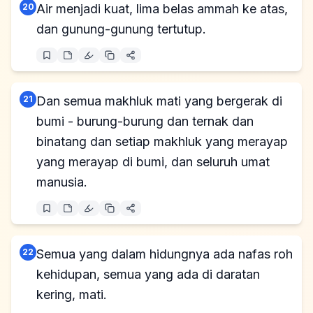
20
Air menjadi kuat, lima belas ammah ke atas,
dan gunung-gunung tertutup.
21
Dan semua makhluk mati yang bergerak di
bumi - burung-burung dan ternak dan
binatang dan setiap makhluk yang merayap
yang merayap di bumi, dan seluruh umat
manusia.
22
Semua yang dalam hidungnya ada nafas roh
kehidupan, semua yang ada di daratan
kering, mati.