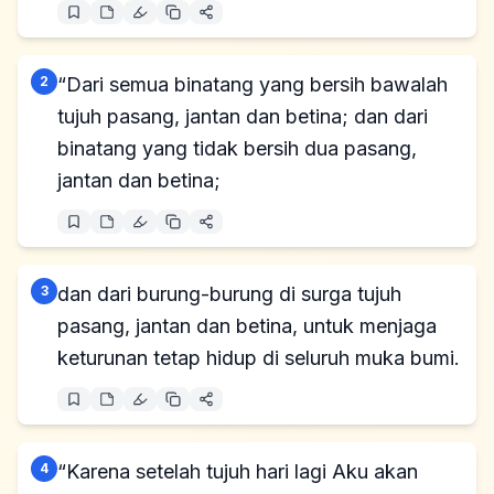
2
“Dari semua binatang yang bersih bawalah
tujuh pasang, jantan dan betina; dan dari
binatang yang tidak bersih dua pasang,
jantan dan betina;
3
dan dari burung-burung di surga tujuh
pasang, jantan dan betina, untuk menjaga
keturunan tetap hidup di seluruh muka bumi.
4
“Karena setelah tujuh hari lagi Aku akan