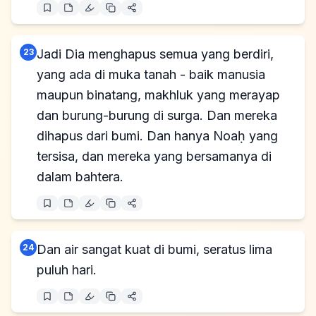
23
Jadi Dia menghapus semua yang berdiri,
yang ada di muka tanah - baik manusia
maupun binatang, makhluk yang merayap
dan burung-burung di surga. Dan mereka
dihapus dari bumi. Dan hanya Noaḥ yang
tersisa, dan mereka yang bersamanya di
dalam bahtera.
24
Dan air sangat kuat di bumi, seratus lima
puluh hari.