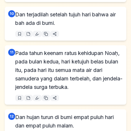
10
Dan terjadilah setelah tujuh hari bahwa air
bah ada di bumi.
11
Pada tahun keenam ratus kehidupan Noaḥ,
pada bulan kedua, hari ketujuh belas bulan
itu, pada hari itu semua mata air dari
samudera yang dalam terbelah, dan jendela-
jendela surga terbuka.
12
Dan hujan turun di bumi empat puluh hari
dan empat puluh malam.