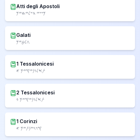
Atti degli Apostoli
𐤌𐤏𐤔𐤉 𐤄𐤔𐤋𐤉𐤇𐤉𐤌
Galati
𐤂𐤋𐤈𐤉𐤌
1 Tessalonicesi
𐤕𐤎𐤋𐤅𐤍𐤉𐤒𐤉𐤌 𐤀
2 Tessalonicesi
𐤕𐤎𐤋𐤅𐤍𐤉𐤒𐤉𐤌 𐤁
1 Corinzi
𐤒𐤅𐤓𐤉𐤍𐤕𐤉𐤌 𐤀