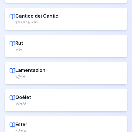
Cantico dei Cantici
𐤔𐤉𐤓 𐤄𐤔𐤉𐤓𐤉𐤌
Rut
𐤓𐤅𐤕
Lamentazioni
𐤀𐤉𐤊𐤄
Qoèlet
𐤒𐤄𐤋𐤕
Ester
𐤀𐤎𐤕𐤓