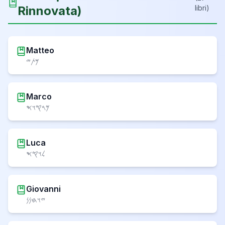
Rinnovata
)
libri
)
Matteo
𐤌𐤕𐤉
Marco
𐤌𐤓𐤒𐤅𐤎
Luca
𐤋𐤅𐤒𐤎
Giovanni
𐤉𐤅𐤇𐤍𐤍