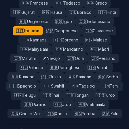
🇫🇷
Francese
🇩🇪
Tedesco
🇬🇷
Greco
🇮🇳
Gujarati
🇳🇬
Hausa
🇮🇱
Ebraico
🇮🇳
Hindi
🇭🇺
Ungherese
🇳🇬
Igbo
🇮🇩
Indonesiano
🇮🇹
Italiano
🇯🇵
Giapponese
🇮🇩
Giavanese
🇮🇳
Kannada
🇰🇷
Coreano
🇲🇾
Malese
🇮🇳
Malayalam
🇨🇳
Mandarino
🇳🇿
Māori
🇮🇳
Marathi
🪶
Navajo
🇮🇳
Odia
🇮🇷
Persiano
🇵🇱
Polacco
🇧🇷
Portoghese
🇮🇳
Punjabi
🇷🇴
Rumeno
🇷🇺
Russo
🇼🇸
Samoan
🇷🇸
Serbo
🇪🇸
Spagnolo
🇰🇪
Swahili
🇵🇭
Tagalog
🇮🇳
Tamil
🇮🇳
Telugu
🇹🇭
Thai
🇹🇴
Tongan
🇹🇷
Turco
🇺🇦
Ucraino
🇵🇰
Urdu
🇻🇳
Vietnamita
🇨🇳
Cinese Wu
🇿🇦
Xhosa
🇳🇬
Yoruba
🇿🇦
Zulu