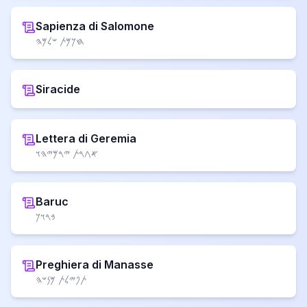
Sapienza di Salomone
𐤇𐤊𐤌𐤕 𐤔𐤋𐤌𐤄
Siracide
Lettera di Geremia
𐤀𐤂𐤓𐤕 𐤉𐤓𐤌𐤉𐤄𐤅
Baruc
𐤁𐤓𐤅𐤊
Preghiera di Manasse
𐤕𐤐𐤉𐤋𐤕 𐤌𐤍𐤔𐤄