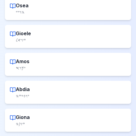
Osea
𐤄𐤅𐤔𐤏
Gioele
𐤉𐤅𐤀𐤋
Amos
𐤏𐤌𐤅𐤎
Abdia
𐤏𐤅𐤁𐤃𐤉𐤄
Giona
𐤉𐤅𐤍𐤄