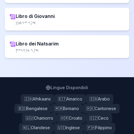
Libro di Giovanni
𐤎𐤐𐤓 𐤉𐤅𐤇𐤍𐤍
Libro dei Natsarim
𐤎𐤐𐤓 𐤄𐤍𐤑𐤓𐤉𐤌
Lingue Disponibili
🇿🇦
Afrikaans
🇪🇹
Amarico
🇸🇦
Arabo
🇧🇩
Bengalese
🇲🇲
Birmano
🇭🇰
Cantonese
🇬🇺
Chamorro
🇭🇷
Croato
🇨🇿
Ceco
🇳🇱
Olandese
🇺🇸
Inglese
🇵🇭
Filippino