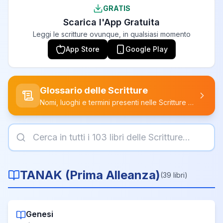
GRATIS
Scarica l'App Gratuita
Leggi le scritture ovunque, in qualsiasi momento
App Store
Google Play
Glossario delle Scritture
Nomi, luoghi e termini presenti nelle Scritture — con i loro significati restaurati.
TANAK
(
Prima Alleanza
)
(
39
libri
)
Genesi