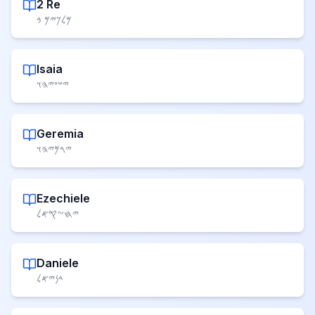
2 Re
𐤌𐤋𐤊𐤉𐤌 𐤁
Isaia
𐤉𐤔𐤏𐤉𐤄𐤅
Geremia
𐤉𐤓𐤌𐤉𐤄𐤅
Ezechiele
𐤉𐤇𐤆𐤒𐤀𐤋
Daniele
𐤃𐤍𐤉𐤀𐤋