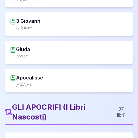
3 Giovanni
𐤉𐤅𐤇𐤍𐤍 𐤂
Giuda
𐤉𐤄𐤅𐤃𐤄
Apocalisse
𐤄𐤕𐤂𐤋𐤅𐤕
GLI APOCRIFI
(
I Libri
(
37
Nascosti
)
libri
)