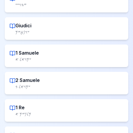
𐤉𐤄𐤅𐤔𐤏
Giudici
𐤔𐤅𐤐𐤈𐤉𐤌
1 Samuele
𐤔𐤌𐤅𐤀𐤋 𐤀
2 Samuele
𐤔𐤌𐤅𐤀𐤋 𐤁
1 Re
𐤌𐤋𐤊𐤉𐤌 𐤀