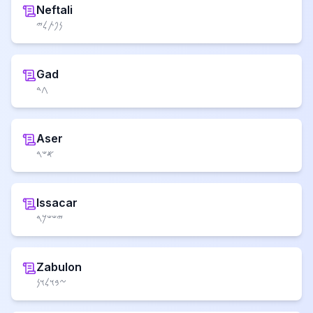
Neftali
𐤍𐤐𐤕𐤋𐤉
Gad
𐤂𐤃
Aser
𐤀𐤔𐤓
Issacar
𐤉𐤔𐤔𐤊𐤓
Zabulon
𐤆𐤁𐤅𐤋𐤅𐤍