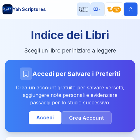
Yah Scriptures
🇮🇹
157
Indice dei Libri
Scegli un libro per iniziare a leggere
Accedi per Salvare i Preferiti
Crea un account gratuito per salvare versetti,
aggiungere note personali e evidenziare
passaggi per lo studio successivo.
Accedi
Crea Account