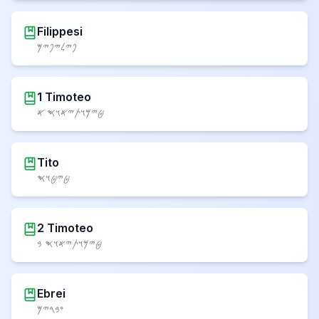
Filippesi
𐤐𐤉𐤋𐤉𐤐𐤉𐤌
1 Timoteo
𐤈𐤉𐤌𐤅𐤕𐤉𐤀𐤅𐤎 𐤀
Tito
𐤈𐤉𐤈𐤅𐤎
2 Timoteo
𐤈𐤉𐤌𐤅𐤕𐤉𐤀𐤅𐤎 𐤁
Ebrei
𐤏𐤁𐤓𐤉𐤌