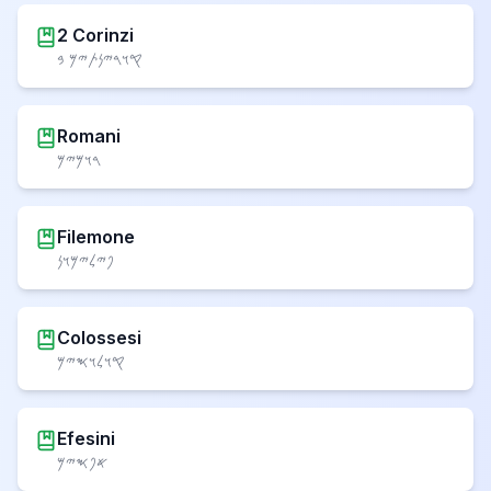
2 Corinzi
𐤒𐤅𐤓𐤉𐤍𐤕𐤉𐤌 𐤁
Romani
𐤓𐤅𐤌𐤉𐤌
Filemone
𐤐𐤉𐤋𐤉𐤌𐤅𐤍
Colossesi
𐤒𐤅𐤋𐤅𐤎𐤉𐤌
Efesini
𐤀𐤐𐤎𐤉𐤌