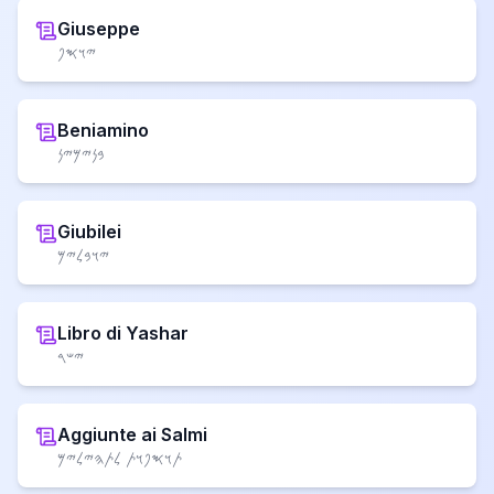
Giuseppe
𐤉𐤅𐤎𐤐
Beniamino
𐤁𐤍𐤉𐤌𐤉𐤍
Giubilei
𐤉𐤅𐤁𐤋𐤉𐤌
Libro di Yashar
𐤉𐤔𐤓
Aggiunte ai Salmi
𐤕𐤅𐤎𐤐𐤅𐤕 𐤋𐤕𐤄𐤉𐤋𐤉𐤌