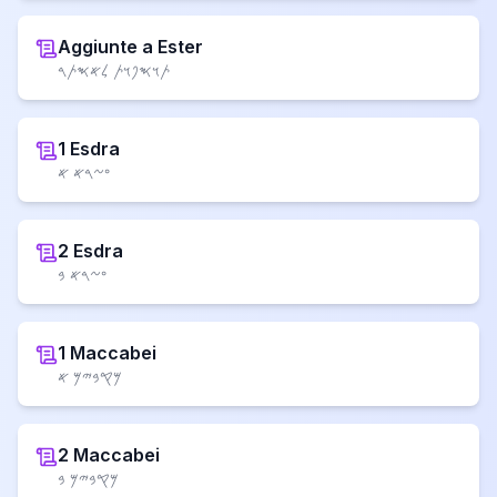
Aggiunte a Ester
𐤕𐤅𐤎𐤐𐤅𐤕 𐤋𐤀𐤎𐤕𐤓
1 Esdra
𐤏𐤆𐤓𐤀 𐤀
2 Esdra
𐤏𐤆𐤓𐤀 𐤁
1 Maccabei
𐤌𐤒𐤁𐤉𐤌 𐤀
2 Maccabei
𐤌𐤒𐤁𐤉𐤌 𐤁