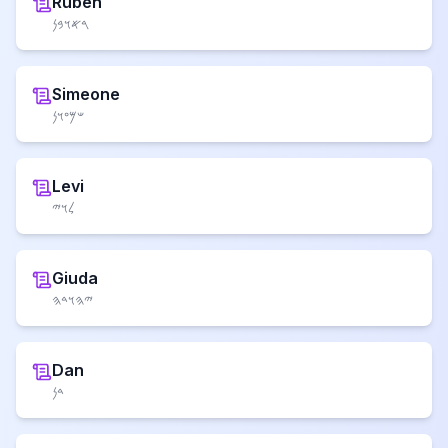
Ruben
𐤓𐤀𐤅𐤁𐤍
Simeone
𐤔𐤌𐤏𐤅𐤍
Levi
𐤋𐤅𐤉
Giuda
𐤉𐤄𐤅𐤃𐤄
Dan
𐤃𐤍