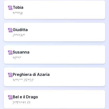
Tobia
𐤈𐤅𐤁𐤉𐤄
Giuditta
𐤉𐤄𐤅𐤃𐤉𐤕
Susanna
𐤔𐤅𐤔𐤍𐤄
Preghiera di Azaria
𐤕𐤐𐤉𐤋𐤕 𐤏𐤆𐤓𐤉𐤄
Bel e il Drago
𐤁𐤋 𐤅𐤄𐤃𐤓𐤒𐤅𐤍