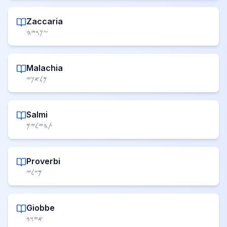
Zaccaria
𐤆𐤊𐤓𐤉𐤄
Malachia
𐤌𐤋𐤀𐤊𐤉
Salmi
𐤕𐤄𐤉𐤋𐤉𐤌
Proverbi
𐤌𐤔𐤋𐤉
Giobbe
𐤀𐤉𐤅𐤁