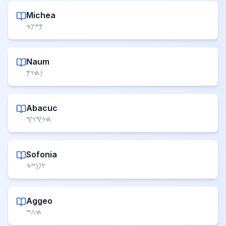
Michea
𐤌𐤉𐤊𐤄
Naum
𐤍𐤇𐤅𐤌
Abacuc
𐤇𐤁𐤒𐤅𐤒
Sofonia
𐤑𐤐𐤍𐤉𐤄
Aggeo
𐤇𐤂𐤉