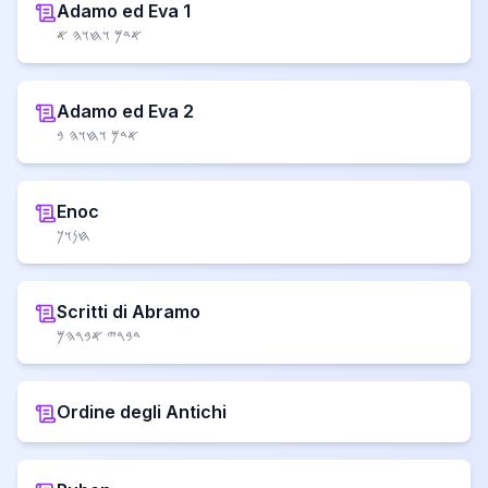
Adamo ed Eva 1
𐤀𐤃𐤌 𐤅𐤇𐤅𐤄 𐤀
Adamo ed Eva 2
𐤀𐤃𐤌 𐤅𐤇𐤅𐤄 𐤁
Enoc
𐤇𐤍𐤅𐤊
Scritti di Abramo
𐤃𐤁𐤓𐤉 𐤀𐤁𐤓𐤄𐤌
Ordine degli Antichi