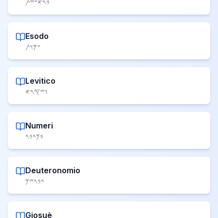
𐤁𐤓𐤀𐤔𐤉𐤕
Esodo
𐤔𐤌𐤅𐤕
Levitico
𐤅𐤉𐤒𐤓𐤀
Numeri
𐤁𐤌𐤃𐤁𐤓
Deuteronomio
𐤃𐤁𐤓𐤉𐤌
Giosuè