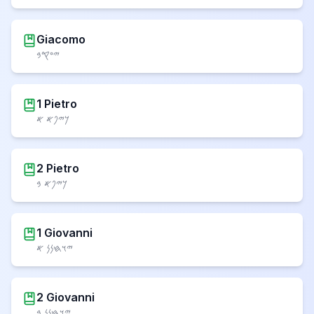
Giacomo
𐤉𐤏𐤒𐤁
1 Pietro
𐤊𐤉𐤐𐤀 𐤀
2 Pietro
𐤊𐤉𐤐𐤀 𐤁
1 Giovanni
𐤉𐤅𐤇𐤍𐤍 𐤀
2 Giovanni
𐤉𐤅𐤇𐤍𐤍 𐤁