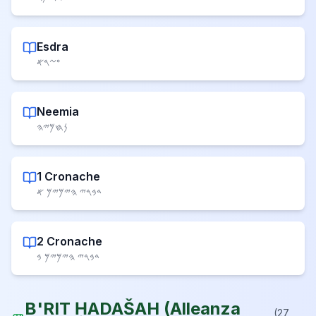
Esdra
𐤏𐤆𐤓𐤀
Neemia
𐤍𐤇𐤌𐤉𐤄
1 Cronache
𐤃𐤁𐤓𐤉 𐤄𐤉𐤌𐤉𐤌 𐤀
2 Cronache
𐤃𐤁𐤓𐤉 𐤄𐤉𐤌𐤉𐤌 𐤁
B'RIT ḤADAŠAH
(
Alleanza
(
27