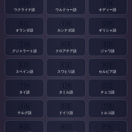
🇺🇦
🇵🇰
🇮🇳
ウクライナ語
ウルドゥー語
オディー語
🇳🇱
🇮🇳
🇬🇷
オランダ語
カンナダ語
ギリシャ語
🇮🇳
🇭🇷
🇮🇩
グジャラート語
クロアチア語
ジャワ語
🇪🇸
🇰🇪
🇷🇸
スペイン語
スワヒリ語
セルビア語
🇹🇭
🇮🇳
🇨🇿
タイ語
タミル語
チェコ語
🇮🇳
🇩🇪
🇹🇷
テルグ語
ドイツ語
トルコ語
🇳🇬
🇭🇺
🇵🇰