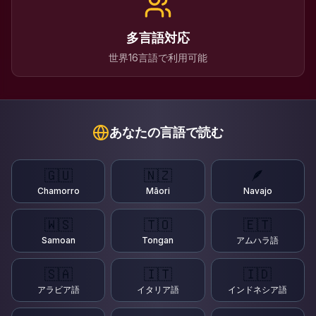
多言語対応
世界16言語で利用可能
あなたの言語で読む
🇬🇺
🇳🇿
🪶
Chamorro
Māori
Navajo
🇼🇸
🇹🇴
🇪🇹
Samoan
Tongan
アムハラ語
🇸🇦
🇮🇹
🇮🇩
アラビア語
イタリア語
インドネシア語