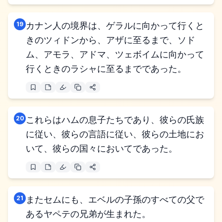
19
カナン人の境界は、ゲラルに向かって行くと
きのツィドンから、アザに至るまで、ソド
ム、アモラ、アドマ、ツェボイムに向かって
行くときのラシャに至るまでであった。
20
これらはハムの息子たちであり、彼らの氏族
に従い、彼らの言語に従い、彼らの土地にお
いて、彼らの国々においてであった。
21
またセムにも、エベルの子孫のすべての父で
あるヤペテの兄弟が生まれた。