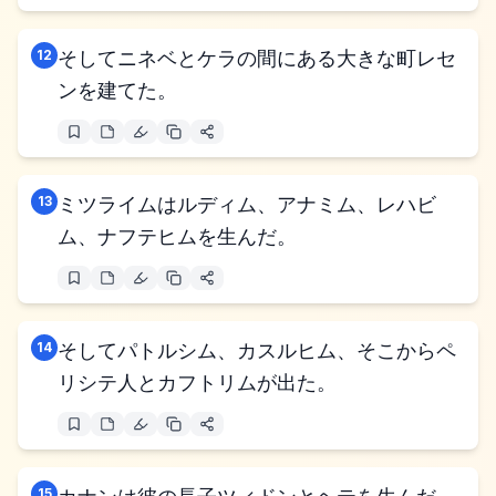
12
そしてニネベとケラの間にある大きな町レセ
ンを建てた。
13
ミツライムはルディム、アナミム、レハビ
ム、ナフテヒムを生んだ。
14
そしてパトルシム、カスルヒム、そこからペ
リシテ人とカフトリムが出た。
15