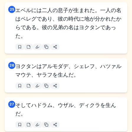
25
エベルには二人の息子が生まれた。一人の名
はペレグであり、彼の時代に地が分かれたか
らである。彼の兄弟の名はヨクタンであっ
た。
26
ヨクタンはアルモダデ、シェレフ、ハツァル
マウテ、ヤラフを生んだ。
27
そしてハドラム、ウザル、ディクラを生ん
だ。