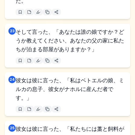
た。
23
そして言った、「あなたは誰の娘ですか？ど
うか教えてください、あなたの父の家に私た
ちが泊まる部屋がありますか？」
24
彼女は彼に言った、「私はベトエルの娘、ミ
ルカの息子、彼女がナホルに産んだ者で
す。」
25
彼女は彼に言った、「私たちには藁と飼料が