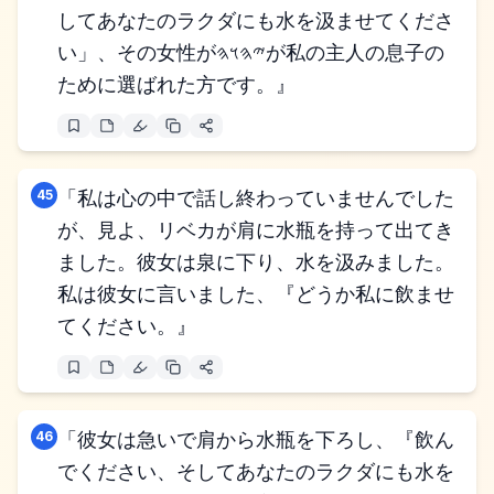
してあなたのラクダにも水を汲ませてくださ
い」、その女性が𐤉𐤄𐤅𐤄が私の主人の息子の
ために選ばれた方です。』
45
「私は心の中で話し終わっていませんでした
が、見よ、リベカが肩に水瓶を持って出てき
ました。彼女は泉に下り、水を汲みました。
私は彼女に言いました、『どうか私に飲ませ
てください。』
46
「彼女は急いで肩から水瓶を下ろし、『飲ん
でください、そしてあなたのラクダにも水を