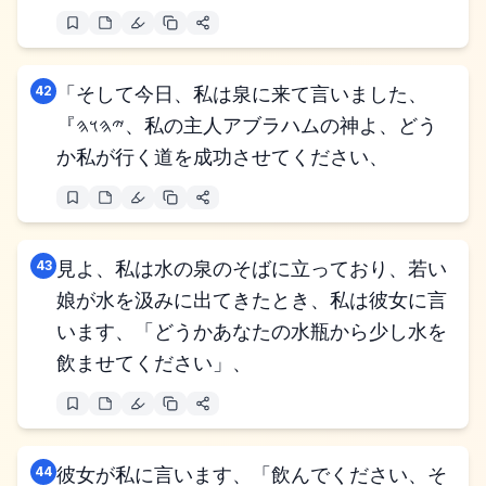
42
「そして今日、私は泉に来て言いました、
『𐤉𐤄𐤅𐤄、私の主人アブラハムの神よ、どう
か私が行く道を成功させてください、
43
見よ、私は水の泉のそばに立っており、若い
娘が水を汲みに出てきたとき、私は彼女に言
います、「どうかあなたの水瓶から少し水を
飲ませてください」、
44
彼女が私に言います、「飲んでください、そ