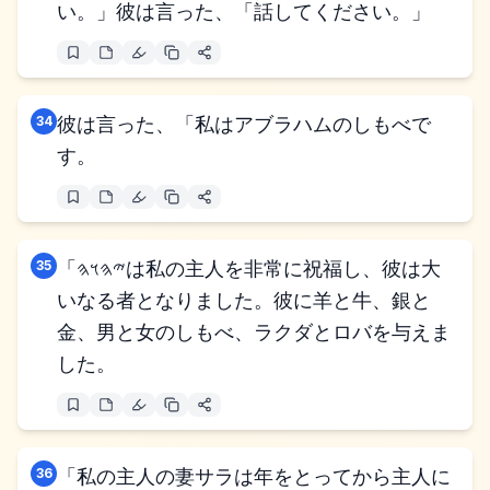
い。」彼は言った、「話してください。」
34
彼は言った、「私はアブラハムのしもべで
す。
35
「𐤉𐤄𐤅𐤄は私の主人を非常に祝福し、彼は大
いなる者となりました。彼に羊と牛、銀と
金、男と女のしもべ、ラクダとロバを与えま
した。
36
「私の主人の妻サラは年をとってから主人に