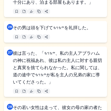
十分にあり、泊まる部屋もあります。」
26
その男は頭を下げて𐤉𐤄𐤅𐤄を礼拝した。
27
彼は言った、「𐤉𐤄𐤅𐤄、私の主人アブラハム
の神に祝福あれ、彼は私の主人に対する親切
と真実を捨てられなかった。私に関しては、
道の途中で𐤉𐤄𐤅𐤄が私を主人の兄弟の家に導
いてくださった。」
28
その若い女性は走って、彼女の母の家の者た