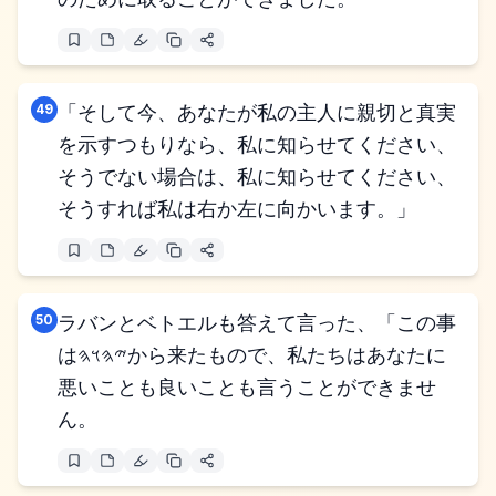
49
「そして今、あなたが私の主人に親切と真実
を示すつもりなら、私に知らせてください、
そうでない場合は、私に知らせてください、
そうすれば私は右か左に向かいます。」
50
ラバンとベトエルも答えて言った、「この事
は𐤉𐤄𐤅𐤄から来たもので、私たちはあなたに
悪いことも良いことも言うことができませ
ん。