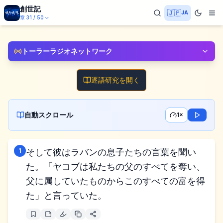
創世記
🇯🇵
JA
章
31
/
50
トーラーラジオネットワーク
逐語研究を開く
自動スクロール
1×
1
そして彼はラバンの息子たちの言葉を聞い
た。「ヤコブは私たちの父のすべてを奪い、
父に属していたものからこのすべての富を得
た」と言っていた。