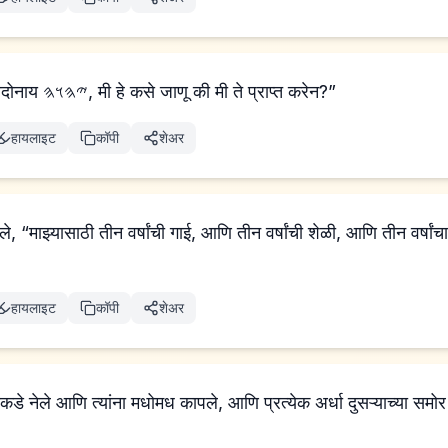
आणि त्याने सांगितले, “अदोनाय 𐤉𐤄𐤅𐤄, मी हे कसे जाणू की मी ते प्राप्त करेन?”
हायलाइट
कॉपी
शेअर
तले, “माझ्यासाठी तीन वर्षांची गाई, आणि तीन वर्षांची शेळी, आणि तीन वर्ष
हायलाइट
कॉपी
शेअर
याकडे नेले आणि त्यांना मधोमध कापले, आणि प्रत्येक अर्धा दुसऱ्याच्या समोर ठेव