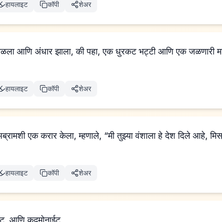
हायलाइट
कॉपी
शेअर
ावळला आणि अंधार झाला, की पहा, एक धुरकट भट्टी आणि एक जळणारी मश
हायलाइट
कॉपी
शेअर
हायलाइट
कॉपी
शेअर
ईट, आणि कद्मोनाईट,