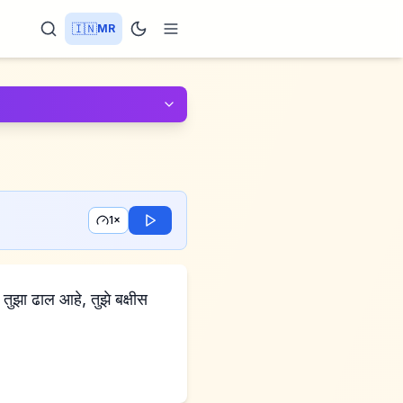
🇮🇳
MR
1×