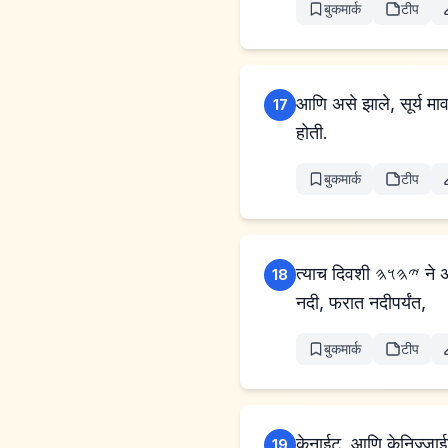
बुकमार्क
टीप
आणि असे झाले, सूर्य म
17
होती.
बुकमार्क
टीप
त्याच दिवशी 𐤉𐤄𐤅𐤄 ने अब्रामशी एक करार केला, म्हणाले, “मी तुझ्या वंशाला हे देश दिले आहे, मिस्राईमच्या नदीपासून ते महान
18
नदी, फरात नदीपर्यंत,
बुकमार्क
टीप
केनाईट, आणि केनिज्जा
19