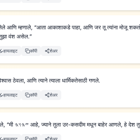
र नेले आणि म्हणाले, “आता आकाशाकडे पाहा, आणि जर तू त्यांना मोजू शकत
 तुझा वंश असेल.”
हायलाइट
कॉपी
शेअर
ाने 𐤉𐤄𐤅𐤄 वर विश्वास ठेवला, आणि त्याने त्याला धार्मिकतेसाठी गणले.
हायलाइट
कॉपी
शेअर
आणि त्याने त्याला सांगितले, “मी 𐤉𐤄𐤅𐤄 आहे, ज्याने तुला उर-कसदीम मधून बाहेर आणल
हायलाइट
कॉपी
शेअर