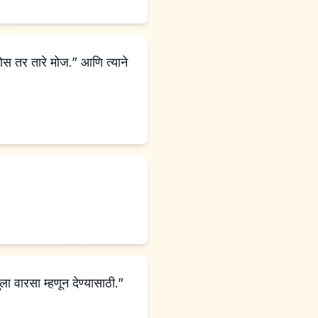
ोस तर तारे मोज.” आणि त्याने
े, हे देश तुला वारसा म्हणून देण्यासाठी.”