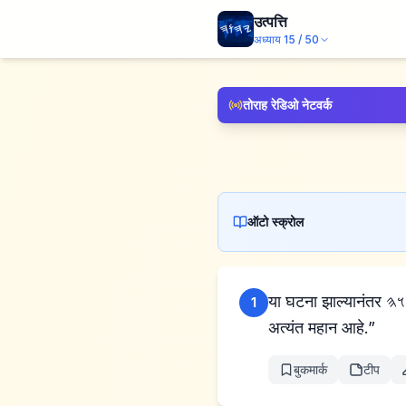
उत्पत्ति
अध्याय
15
/
50
तोराह रेडिओ नेटवर्क
ऑटो स्क्रोल
या घटना झाल्यानंतर 𐤉𐤄𐤅𐤄 चे वचन अब्रामला दर्शनात आले, म्हणाले, “अब्राम, घाबरू नकोस. मी तुझा ढाल आहे, तुझे बक्षीस
1
अत्यंत महान आहे.”
बुकमार्क
टीप