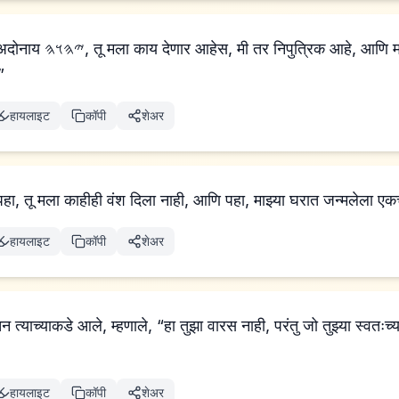
े, आणि माझ्या घराचा वारसदार
”
हायलाइट
कॉपी
शेअर
पहा, तू मला काहीही वंश दिला नाही, आणि पहा, माझ्या घरात जन्मलेला ए
हायलाइट
कॉपी
शेअर
हायलाइट
कॉपी
शेअर