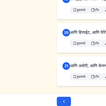
बुकमार्क
टीप
आणि हित्ताईट, आणि पेर
20
बुकमार्क
टीप
आणि अमोरी, आणि केनान
21
बुकमार्क
टीप