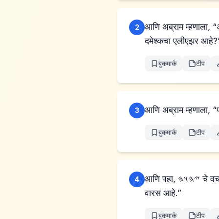
आणि अब्राम म्हणाला, “अदोनाय 𐤉𐤄𐤅𐤄, तू मला काय देणार आहेस, मी तर निपुत्रिक आह
2
दमेश्कचा एलीएझर आहे?
बुकमार्क
टीप
आणि अब्राम म्हणाला, “
3
बुकमार्क
टीप
आणि पहा, 𐤉𐤄𐤅𐤄 चे वचन त्याच्याकडे आले, म्हणाले, “हा तुझा वारस नाही, परंतु जो तुझ्या स्वतःच्या शरीरातून येईल तोच तुझा
4
वारस आहे.”
बुकमार्क
टीप