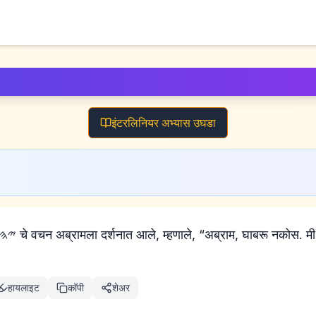
इंटरलिनियर अभ्यास उघडा
हायलाइट
कॉपी
शेअर