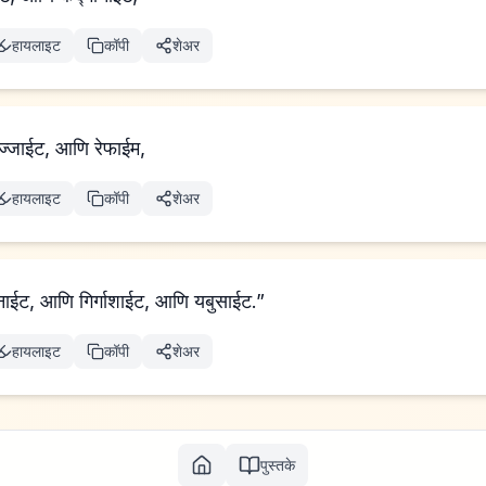
हायलाइट
कॉपी
शेअर
िज्जाईट, आणि रेफाईम,
हायलाइट
कॉपी
शेअर
ाईट, आणि गिर्गाशाईट, आणि यबुसाईट.”
हायलाइट
कॉपी
शेअर
पुस्तके