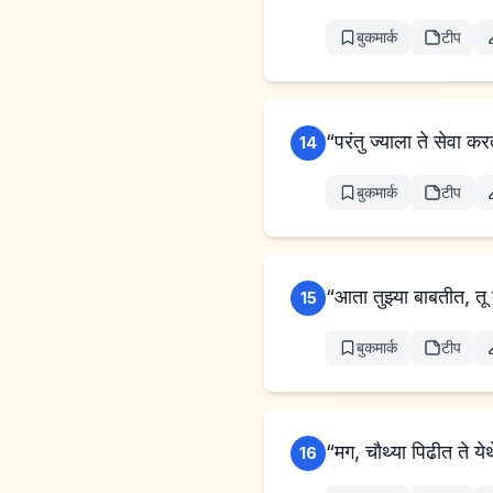
बुकमार्क
टीप
“परंतु ज्याला ते सेवा कर
14
बुकमार्क
टीप
“आता तुझ्या बाबतीत, तू 
15
बुकमार्क
टीप
“मग, चौथ्या पिढीत ते ये
16