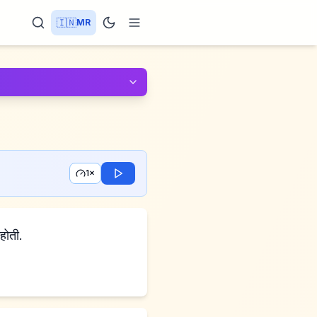
🇮🇳
MR
1×
होती.