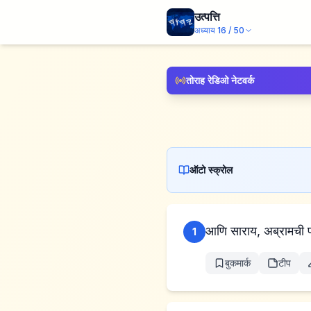
उत्पत्ति
अध्याय
16
/
50
तोराह रेडिओ नेटवर्क
ऑटो स्क्रोल
आणि साराय, अब्रामची पत
1
बुकमार्क
टीप