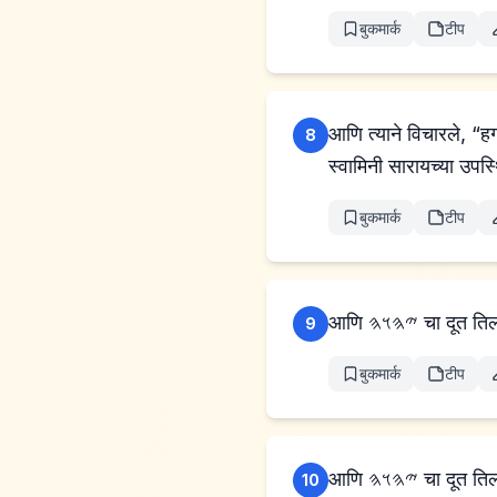
बुकमार्क
टीप
आणि त्याने विचारले, “ह
8
स्वामिनी सारायच्या उपस
बुकमार्क
टीप
आणि 𐤉𐤄𐤅𐤄
9
बुकमार्क
टीप
आणि 𐤉𐤄𐤅𐤄
10