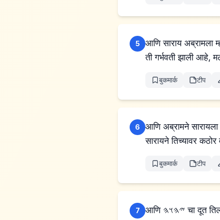
आणि साराय अब्रामला म्हण
5
बुकमार्क
टीप
आणि अब्रामने सारायला म्
6
सारायने तिच्यावर कठोर 
बुकमार्क
टीप
आणि 𐤉𐤄𐤅𐤄
7