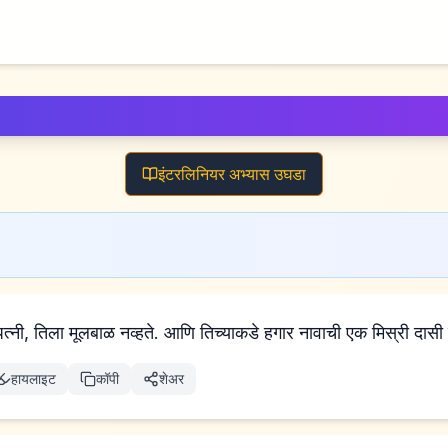
इंटरलिनियर अभ्यास उघडा
्नी, तिला मूलबाळ नव्हते. आणि तिच्याकडे हगार नावाची एक मिस्री दासी 
हायलाइट
कॉपी
शेअर