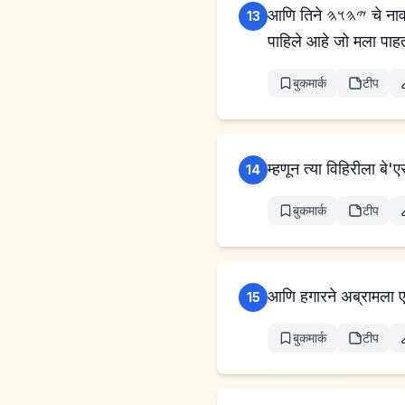
आणि तिने 𐤉𐤄𐤅𐤄 चे नाव घेतले ज्याने तिच्याशी बोलले, “तू तो एल आहेस जो पाहतो,” कारण तिने म्हटले, “इथेही मी त्याच्यानंतर
13
पाहिले आहे जो मला पाह
बुकमार्क
टीप
म्हणून त्या विहिरीला बे
14
बुकमार्क
टीप
आणि हगारने अब्रामला एक
15
बुकमार्क
टीप