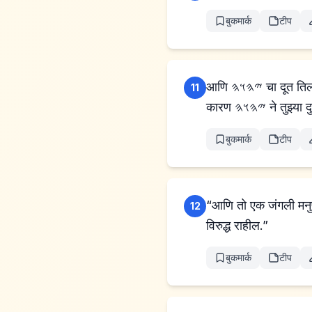
बुकमार्क
टीप
आणि 𐤉𐤄𐤅𐤄 चा दूत तिला म्हणाला, “पहा, तू गर्भवती आहेस आणि पुत्राला जन्म देणार आहेस, आणि त्याचे नाव यिश्माएल ठेव,
11
कारण 𐤉𐤄𐤅𐤄 न
बुकमार्क
टीप
“आणि तो एक जंगली मनुष्
12
विरुद्ध राहील.”
बुकमार्क
टीप