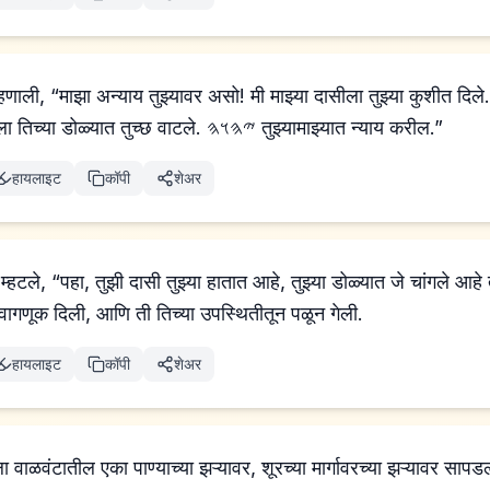
ाली, “माझा अन्याय तुझ्यावर असो! मी माझ्या दासीला तुझ्या कुशीत दिले.
ती गर्भवती झाली आहे, मला तिच्या डोळ्यात तुच्छ वाटले. 𐤉𐤄𐤅𐤄 तुझ्यामाझ्यात न्याय करील.”
हायलाइट
कॉपी
शेअर
हटले, “पहा, तुझी दासी तुझ्या हातात आहे, तुझ्या डोळ्यात जे चांगले आहे
वागणूक दिली, आणि ती तिच्या उपस्थितीतून पळून गेली.
हायलाइट
कॉपी
शेअर
 चा दूत तिला वाळवंटातील एका पाण्याच्या झऱ्यावर, शूरच्या मार्गावरच्या झऱ्यावर सापड