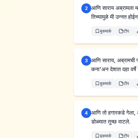
आणि साराय अब्रामला म्हणाली, “पहा, 𐤉𐤄𐤅𐤄 ने मला मुलं होण्यापासून रोख
2
तिच्यामुळे मी उन्नत हो
बुकमार्क
टीप
आणि साराय, अब्रामची पत्
3
कना'अन देशात दहा वर्षे 
बुकमार्क
टीप
आणि तो हगारकडे गेला, आण
4
डोळ्यात तुच्छ वाटले.
बुकमार्क
टीप