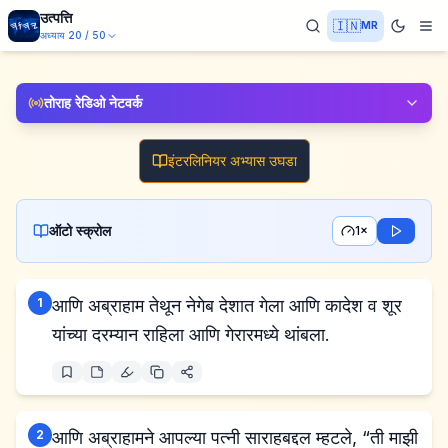
उत्पत्ति
🇮🇳
MR
अध्याय
20
/
50
तोराह रेडिओ नेटवर्क
इंटरलिनियर अभ्यास उघडा
ऑटो स्क्रोल
1×
1
आणि अब्राहाम तेथून नेगेब देशात गेला आणि कादेश व शूर
यांच्या दरम्यान राहिला आणि गेरारमध्ये थांबला.
2
आणि अब्राहामने आपल्या पत्नी साराहबद्दल म्हटले, “ती माझी