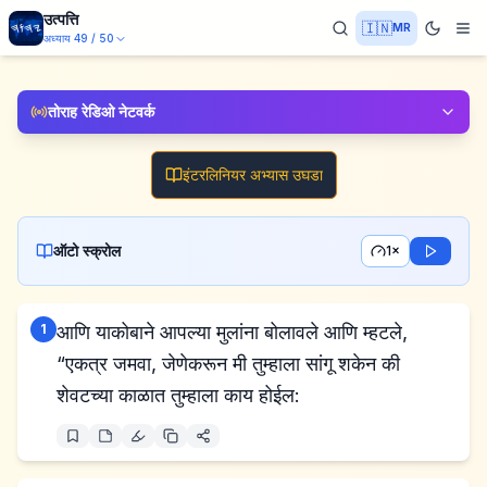
उत्पत्ति
🇮🇳
MR
अध्याय
49
/
50
तोराह रेडिओ नेटवर्क
इंटरलिनियर अभ्यास उघडा
ऑटो स्क्रोल
1×
1
आणि याकोबाने आपल्या मुलांना बोलावले आणि म्हटले,
“एकत्र जमवा, जेणेकरून मी तुम्हाला सांगू शकेन की
शेवटच्या काळात तुम्हाला काय होईल: