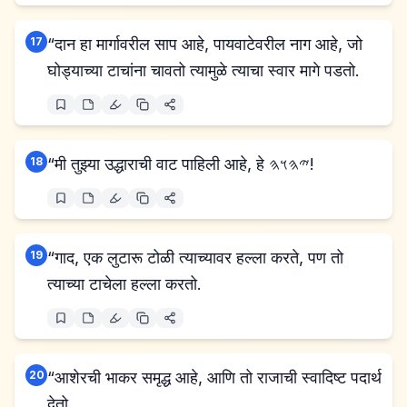
17
“दान हा मार्गावरील साप आहे, पायवाटेवरील नाग आहे, जो
घोड्याच्या टाचांना चावतो त्यामुळे त्याचा स्वार मागे पडतो.
18
“मी तुझ्या उद्धाराची वाट पाहिली आहे, हे 𐤉𐤄𐤅𐤄!
19
“गाद, एक लुटारू टोळी त्याच्यावर हल्ला करते, पण तो
त्याच्या टाचेला हल्ला करतो.
20
“आशेरची भाकर समृद्ध आहे, आणि तो राजाची स्वादिष्ट पदार्थ
देतो.