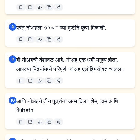
8
परंतु नोअहला 𐤉𐤄𐤅𐤄 च्या दृष्टीने कृपा मिळाली.
9
ही नोअहची वंशावळ आहे. नोअह एक धर्मी मनुष्य होता,
आपल्या पिढ्यांमध्ये परिपूर्ण. नोअह एलोहिमसोबत चालला.
10
आणि नोअहने तीन पुत्रांना जन्म दिला: शेम, हाम आणि
येपheth.