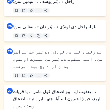
راخل دے پُتر یوسف تے بنیمین سن؛
24
بلہا، راخل دی لونڈی دے پُتر دان تے نفتالی سن؛
25
تے زلفہ، لیا دی لونڈی دے پُتر جد تے آشر
26
سن۔ ایہہ یعقوب دے پُتر سن جیہڑے اوہنوں
پدان ارام وچ پیدا ہوئے۔
تے یعقوب اپنے پیو اضحاق کول مامرے، یا قریات
27
اربع، جیہڑا حبرون اے، آیا، جتھے ابرہام تے اضحاق
وسدے سن۔