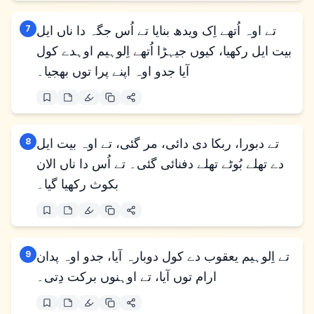
تے اوہ اُتھے اِک ویدھ بنایا تے اُس جگہ دا ناں ایل
7
بیت ایل رکھیا، کیوں جیہڑا اُتھے اِلوہیم اوہدے کول
آیا جدو اوہ اپنے پرا توں بھجیا۔
تے دبورا، ربکا دی دائی، مر گئی، تے اوہ بیت ایل
8
دے تھلے بُوٹے تھلے دفنائی گئی۔ تے اُس دا ناں الان
بکوث رکھیا گیا۔
تے اِلوہیم یعقوب دے کول دوبارہ آیا، جدو اوہ پدان
9
ارام توں آیا، تے اوہنوں برکت دِتی۔