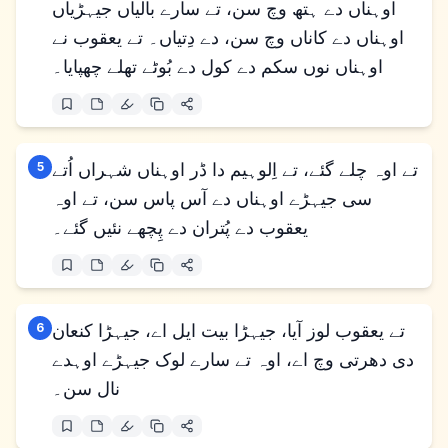
اوہناں دے ہتھ وچ سن، تے سارے بالیاں جیہڑیاں
اوہناں دے کاناں وچ سن، دے دِتیاں۔ تے یعقوب نے
اوہناں نوں سکم دے کول دے بُوٹے تھلے چھپایا۔
تے اوہ چلے گئے، تے اِلوہیم دا ڈر اوہناں شہراں اُتے
5
سی جیہڑے اوہناں دے آس پاس سن، تے اوہ
یعقوب دے پُتران دے پِچھے نئیں گئے۔
تے یعقوب لوز آیا، جیہڑا بیت ایل اے، جیہڑا کنعان
6
دی دھرتی وچ اے، اوہ تے سارے لوک جیہڑے اوہدے
نال سن۔