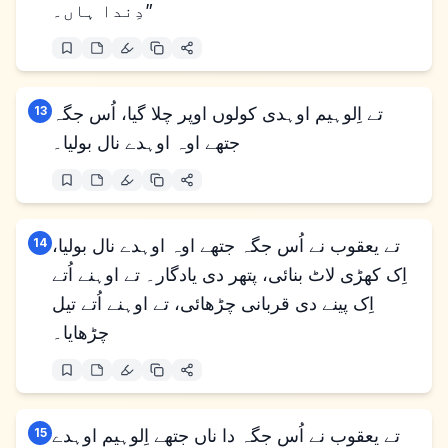
دِندا ہاں۔”
تے اِلوہیم اوہدی کولوں اوپر چلا گیا، اُس جگہ
13
جتھے اوہ اوہدے نال بولیا۔
تے یعقوب نے اُس جگہ جتھے اوہ اوہدے نال بولیا،
14
اِک کھڑی لاٹ بنائی، پتھر دی یادگار۔ تے اوہنے اُتے
اِک پینے دی قربانی چڑھائی، تے اوہنے اُتے تیل
چڑھایا۔
تے یعقوب نے اُس جگہ دا ناں جتھے اِلوہیم اوہدے
15