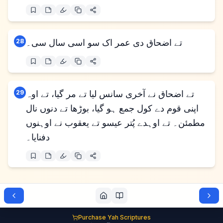
تے اضحاق دی عمر اک سو اسی سال سی۔
28
تے اضحاق نے آخری سانس لیا تے مر گیا، تے اوہ
29
اپنی قوم دے کول جمع ہو گیا، بوڑھا تے دنوں نال
مطمئن۔ تے اوہدے پُتر عیسو تے یعقوب نے اوہنوں
دفنایا۔
Purchase Yah Scriptures