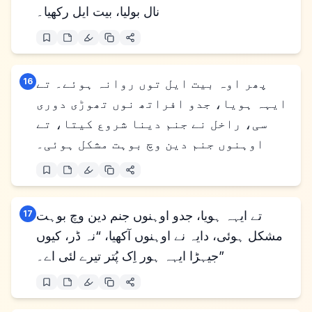
نال بولیا، بیت ایل رکھیا۔
پھر اوہ بیت ایل توں روانہ ہوئے۔ تے
16
ایہہ ہویا، جدو افراتھ نوں تھوڑی دوری
سی، راخل نے جنم دینا شروع کیتا، تے
اوہنوں جنم دین وچ بوہت مشکل ہوئی۔
تے ایہہ ہویا، جدو اوہنوں جنم دین وچ بوہت
17
مشکل ہوئی، دایہ نے اوہنوں آکھیا، “نہ ڈر، کیوں
جیہڑا ایہہ ہور اِک پُتر تیرے لئی اے۔”