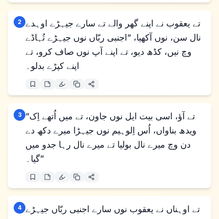
تے یعقوب نے اپنے گھر والے تے سارے جیہڑے اوہدے
2
نال سن، نوں آکھیا، “اجنبی ربّاں نوں جیہڑے تُہاڈے
وچ نیں، کڈھ دیو، تے اپنے آپ نوں صاف کرو، تے
اپنے کپڑے بدلو۔
“تے آؤ، اسی بیت ایل نوں جاون، تے میں اُتھے اِک
3
ویدھ بناواں، اُس اِلوہیم نوں جیہڑا میرے دکھ دے
دن وچ میرے نال بولیا تے میرے نال رہا جدو میں
گیا۔”
تے اوہناں نے یعقوب نوں سارے اجنبی ربّاں جیہڑے
4