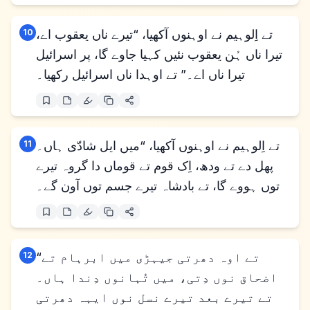
تے اِلوہیم نے اوہنوں آکھیا، “تیرے ناں یعقوب اے،
10
تیرا ناں ہُن یعقوب نئیں کہیا جاوے گا، پر اسرائیل
تیرا ناں اے۔” تے اوہدا ناں اسرائیل رکھیا۔
تے اِلوہیم نے اوہنوں آکھیا، “میں ایل شادّی ہاں۔
11
پھل دے تے ودھ، اِک قوم تے قوماں دا گروہ تیرے
توں ہووے گا، تے بادشاہ تیرے جسم توں آون گے۔
“تے اوہ دھرتی جیہڑی میں ابرہام تے
12
اضحاق نوں دِتی، میں تُہانوں دِندا ہاں۔
تے تیرے بعد تیرے نسل نوں ایہہ دھرتی