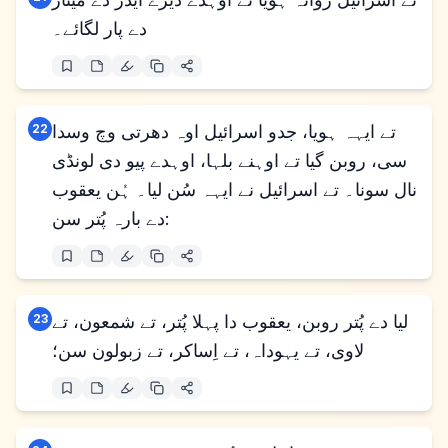
دے پار لگائے۔
تے ایہہ ہویا، جدو اسرائیل اوہ دھرتی وچ وسدا
22
سی، روبن گیا تے اوہنے بلہا، اوہدے پیو دی لونڈی
نال سونا۔ تے اسرائیل نے ایہہ سُن لیا۔ ہُن یعقوب
دے بارہ پُتر سن:
لیا دے پُتر روبن، یعقوب دا پہلا پُتر، تے شمعون، تے
23
لاوی، تے یہوداہ، تے اِساکر، تے زبولون سن؛