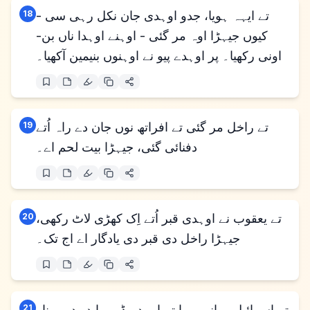
تے ایہہ ہویا، جدو اوہدی جان نکل رہی سی -
18
کیوں جیہڑا اوہ مر گئی - اوہنے اوہدا ناں بن-
اونی رکھیا۔ پر اوہدے پیو نے اوہنوں بنیمین آکھیا۔
تے راخل مر گئی تے افراتھ نوں جان دے راہ اُتے
19
دفنائی گئی، جیہڑا بیت لحم اے۔
تے یعقوب نے اوہدی قبر اُتے اِک کھڑی لاٹ رکھی،
20
جیہڑا راخل دی قبر دی یادگار اے اج تک۔
تے اسرائیل روانہ ہویا تے اوہدے ڈیرے ایدر دے مینار
21