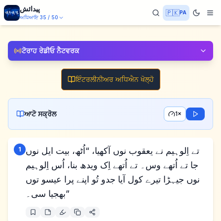
پیدائش
🇵🇰
PA
ਅਧਿਆਇ
35
/
50
ਟੋਰਾਹ ਰੇਡੀਓ ਨੈਟਵਰਕ
ਇੰਟਰਲੀਨੀਅਰ ਅਧਿਐਨ ਖੋਲ੍ਹੋ
ਆਟੋ ਸਕ੍ਰੋਲ
1×
تے اِلوہیم نے یعقوب نوں آکھیا، “اُٹھ، بیت ایل نوں
1
جا تے اُتھے وس۔ تے اُتھے اِک ویدھ بنا، اُس اِلوہیم
نوں جیہڑا تیرے کول آیا جدو تُو اپنے پرا عیسو توں
بھجیا سی۔”