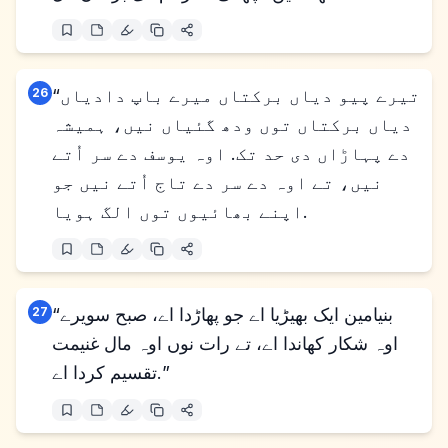
“تیرے پیو دیاں برکتاں میرے باپ دادیاں
26
دیاں برکتاں توں ودھ گئیاں نیں، ہمیشہ
دے پہاڑاں دی حد تک. اوہ یوسف دے سر اُتے
نیں، تے اوہ دے سر دے تاج اُتے نیں جو
اپنے بھائیوں توں الگ ہویا.
“بنیامین ایک بھیڑیا اے جو پھاڑدا اے، صبح سویرے
27
اوہ شکار کھاندا اے، تے رات نوں اوہ مال غنیمت
تقسیم کردا اے.”