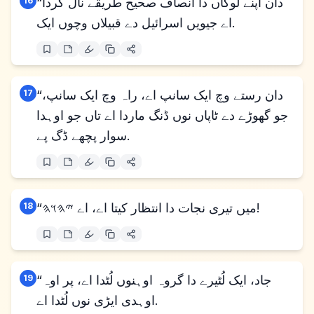
“دان اپنے لوکاں دا انصاف صحیح طریقے نال کردا
16
اے جیویں اسرائیل دے قبیلاں وچوں ایک.
“دان رستے وچ ایک سانپ اے، راہ وچ ایک سانپ،
17
جو گھوڑے دے ٹاپاں نوں ڈنگ ماردا اے تاں جو اوہدا
سوار پچھے ڈگ پے.
“میں تیری نجات دا انتظار کیتا اے، اے 𐤉𐤄𐤅𐤄!
18
“جاد، ایک لُٹیرے دا گروہ اوہنوں لُٹدا اے، پر اوہ
19
اوہدی ایڑی نوں لُٹدا اے.