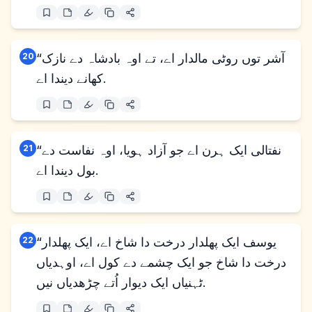
“آشر توں روٹی مالدار اے، تے اوہ بادشاہ دے نازک
20
کھانے دیندا اے.
“نفتالی ایک ہرن اے جو آزاد ہویا، اوہ نفاست دے
21
بول دیندا اے.
“یوسف ایک پھلدار درخت دا شاخ اے، ایک پھلدار
22
درخت دا شاخ جو ایک چشمے دے کول اے، اوہدیاں
ٹہنیاں ایک دیوار اُتے چڑھدیاں نیں.