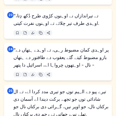
“تے تیراندازاں نے اوہنوں کڑوی طرح دُکھ دِتا،
23
اوہدی طرف تیر چلائے تے اوہنوں نفرت کیتی.
“پر اوہدی کمان مضبوط رہی، تے اوہدے ہتھاں دے
24
بازو مضبوط کیتے گئے یعقوب دے طاقتور دے ہتھاں
نال - اوہتھوں چرواہا اے، اسرائیل دا پتھر -
تیرے پیو دے الہیم توں جو تیری مدد کردا اے، تے ال
25
شادائی توں جو تجھے برکت دیندا اے آسمان دی
برکتاں نال، جو اوپر نیں، گہرائی دی برکتاں نال جو
تھلے نیں، چھاتی تے رحم دی برکتاں نال.