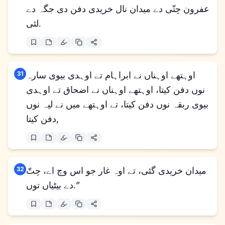
عفرون حِتّی دے میدان نال خریدی دفن دی جگہ دے
لئی.
اوہتھے اوہناں نے ابراہام تے اوہدی بیوی سارہ
31
نوں دفن کیتا، اوہتھے اوہناں نے اضحاق تے اوہدی
بیوی ربقہ نوں دفن کیتا، تے اوہتھے میں نے لیہ نوں
دفن کیتا,
میدان خریدی گئی، تے اوہ غار جو اس وچ اے، حِتّ
32
دے بیٹیاں توں.”