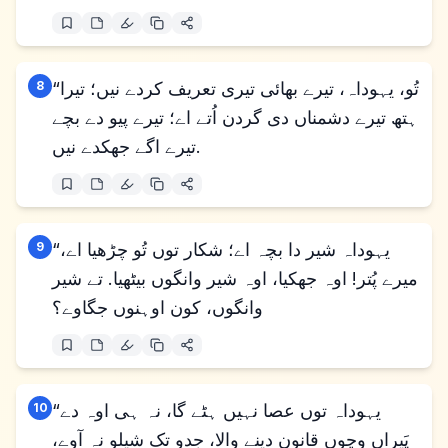
“تُو، یہوداہ، تیرے بھائی تیری تعریف کردے نیں؛ تیرا
8
ہتھ تیرے دشمناں دی گردن اُتے اے؛ تیرے پیو دے بچے
تیرے اگے جھکدے نیں.
“یہوداہ شیر دا بچہ اے؛ شکار توں تُو چڑھیا اے،
9
میرے پُتر! اوہ جھکیا، اوہ شیر وانگوں بیٹھیا. تے شیر
وانگوں، کون اوہنوں جگاوے؟
“یہوداہ توں عصا نہیں ہٹے گا، نہ ہی اوہ دے
10
پَیراں وچوں قانون دینے والا، جدو تک شیلو نہ آوے،