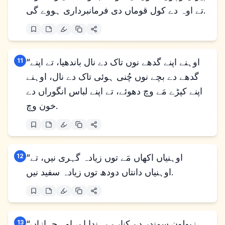
تے اوہ دے کول قوماں دی فرمانبرداری ہووے گی.
“اوہنے اپنے گدھے نوں تاک دے نال باندھیا، تے اپنے
11
گدھے دے بچے نوں چُنی ہوئی تاک دے نال، اوہنے
اپنے کپڑے مَے وچ دھوئے، تے اپنے لباس انگوراں دے
خون وچ.
“اوہنیاں اکھاں مَے توں زیادہ گہری نیں، تے
12
اوہنیاں دانتاں دودھ توں زیادہ سفید نیں.
“زبولون سمندر دے کنارے رہندا اے، اوہ جہازاں
13