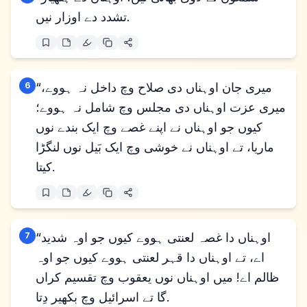
تشدد دے اوزار نیں.
“میری جان اوہناں دی صلاح وچ داخل نہ ہووے،
6
میری عزت اوہناں دی مجلس وچ شامل نہ ہووے؛
کیوں جو اوہناں نے اپنے غصے وچ ایک بندے نوں
ماریا، تے اوہناں نے خوشی وچ ایک بَیل نوں لنگڑا
کیتا.
“اوہناں دا غصہ لعنتی ہووے کیوں جو اوہ شدید
7
اے، تے اوہناں دا قہر لعنتی ہووے کیوں جو اوہ
ظالم اے! میں اوہناں نوں یعقوب وچ تقسیم کراں
گا تے اسرائیل وچ بکھیر دِتا.