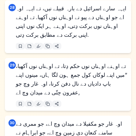
ایہہ سارے اسرائیل دے بارہ قبیلے نیں، تے ایہہ اوہ
28
اے جو اوہناں دے پیو نے اوہناں نوں آکھیا. تے اوہنے
اوہناں نوں برکت دِتی، اوہنے ہر ایک نوں اپنی
اپنی برکت دے مطابق برکت دِتی.
تے اوہنے اوہناں نوں حکم دِتا، تے اوہناں نوں آکھیا،
29
“میں اپنے لوکاں کول جمع ہون لگا ہاں، مینوں اپنے
باپ دادیاں دے نال دفن کرنا، اوہ غار وچ جو
عفرون حِتّی دے میدان وچ اے,
اوہ غار جو مکفیلا دے میدان وچ اے، جو ممری دے
30
سامنے کنعان دی زمین وچ اے، جو ابراہام نے