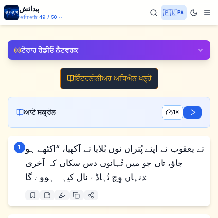
پیدائش
🇵🇰
PA
ਅਧਿਆਇ
49
/
50
ਟੋਰਾਹ ਰੇਡੀਓ ਨੈਟਵਰਕ
ਇੰਟਰਲੀਨੀਅਰ ਅਧਿਐਨ ਖੋਲ੍ਹੋ
ਆਟੋ ਸਕ੍ਰੋਲ
1×
تے یعقوب نے اپنے پُتراں نوں بُلایا تے آکھیا، “اکٹھے ہو
1
جاؤ، تاں جو میں تُہانوں دس سکاں کہ آخری
دنہاں وِچ تُہاڈے نال کیہہ ہووے گا: