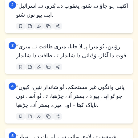
“اکٹھے ہو جاؤ تے سُنو، یعقوب دے پُترو، تے اسرائیل
2
اپنے پیو نوں سُنو.
“رؤبین، تُو میرا پہلا جایا، میری طاقت تے میری
3
قوت دا آغاز، وَڈیائی دا شاندار تے طاقت دا شاندار.
“پانی وانگوں غیر مستحکم، تُو شاندار نئیں، کیوں
4
جو تُو اپنے پیو دے بستر اُتے چڑھیا، تے تُو اُسے نوں
ناپاک کیتا - اوہ میرے بستر اُتے چڑھیا.
“شمعون تے لاوی بھائی نیں، اوہناں دے ہتھیار
5