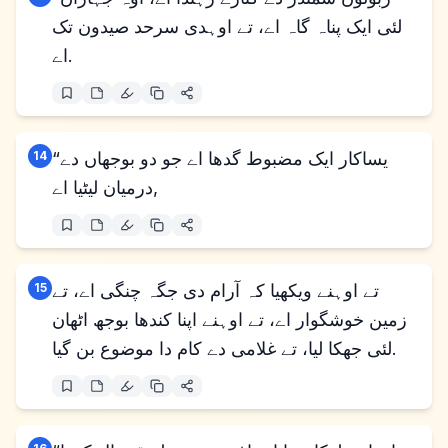
لئی ایک پناہ گاہ اے، تے اوہدی سرحد صیدون تک
اے.
“یساکار ایک مضبوط گدھا اے جو دو بوجھاں دے
14
درمیان لیٹیا اے,
تے اوہنے ویکھیا کہ آرام دی جگہ چنگی اے، تے
15
زمین خوشگوار اے، تے اوہنے اپنا کندھا بوجھ اٹھان
لئی جھکا لیا، تے غلامی دے کام دا موضوع بن گیا.