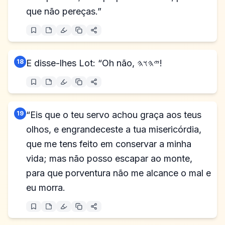
que não pereças.”
18
E disse-lhes Lot: “Oh não, 𐤉𐤄𐤅𐤄!
19
“Eis que o teu servo achou graça aos teus
olhos, e engrandeceste a tua misericórdia,
que me tens feito em conservar a minha
vida; mas não posso escapar ao monte,
para que porventura não me alcance o mal e
eu morra.