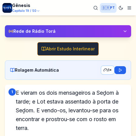
Gênesis
🇧🇷
PT
Capítulo
19
/
50
Rede de Rádio Torá
Abrir Estudo Interlinear
Rolagem Automática
1×
1
E vieram os dois mensageiros a Seḏom à
tarde; e Lot estava assentado à porta de
Seḏom. E vendo-os, levantou-se para os
encontrar e prostrou-se com o rosto em
terra.