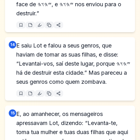
face de 𐤉𐤄𐤅𐤄, e 𐤉𐤄𐤅𐤄 nos enviou para o
destruir.”
14
E saiu Lot e falou a seus genros, que
haviam de tomar as suas filhas, e disse:
“Levantai-vos, saí deste lugar, porque 𐤉𐤄𐤅𐤄
há de destruir esta cidade.” Mas pareceu a
seus genros como quem zombava.
15
E, ao amanhecer, os mensageiros
apressavam Lot, dizendo: “Levanta-te,
toma tua mulher e tuas duas filhas que aqui