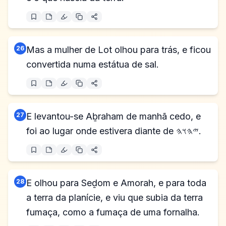
26
Mas a mulher de Lot olhou para trás, e ficou
convertida numa estátua de sal.
27
E levantou-se Aḇraham de manhã cedo, e
foi ao lugar onde estivera diante de 𐤉𐤄𐤅𐤄.
28
E olhou para Seḏom e Amorah, e para toda
a terra da planície, e viu que subia da terra
fumaça, como a fumaça de uma fornalha.