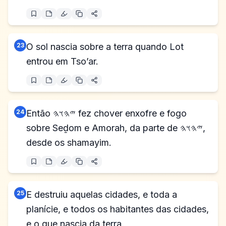
23
O sol nascia sobre a terra quando Lot
entrou em Tso’ar.
24
Então 𐤉𐤄𐤅𐤄 fez chover enxofre e fogo
sobre Seḏom e Amorah, da parte de 𐤉𐤄𐤅𐤄,
desde os shamayim.
25
E destruiu aquelas cidades, e toda a
planície, e todos os habitantes das cidades,
e o que nascia da terra.