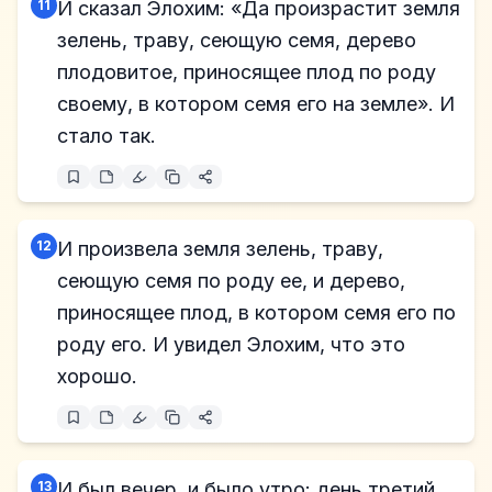
11
И сказал Элохим: «Да произрастит земля
зелень, траву, сеющую семя, дерево
плодовитое, приносящее плод по роду
своему, в котором семя его на земле». И
стало так.
12
И произвела земля зелень, траву,
сеющую семя по роду ее, и дерево,
приносящее плод, в котором семя его по
роду его. И увидел Элохим, что это
хорошо.
13
И был вечер, и было утро: день третий.