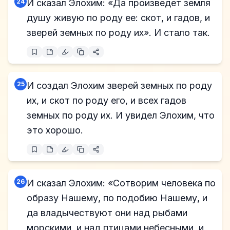
24
И сказал Элохим: «Да произведет земля
душу живую по роду ее: скот, и гадов, и
зверей земных по роду их». И стало так.
25
И создал Элохим зверей земных по роду
их, и скот по роду его, и всех гадов
земных по роду их. И увидел Элохим, что
это хорошо.
26
И сказал Элохим: «Сотворим человека по
образу Нашему, по подобию Нашему, и
да владычествуют они над рыбами
морскими, и над птицами небесными, и