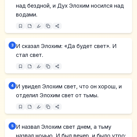
над бездной, и Дух Элохим носился над
водами.
3
И сказал Элохим: «Да будет свет». И
стал свет.
4
И увидел Элохим свет, что он хорош, и
отделил Элохим свет от тьмы.
5
И назвал Элохим свет днем, а тьму
назвал ночью. И был вечер, и было утро: