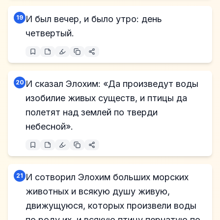
19
И был вечер, и было утро: день
четвертый.
20
И сказал Элохим: «Да произведут воды
изобилие живых существ, и птицы да
полетят над землей по тверди
небесной».
21
И сотворил Элохим больших морских
животных и всякую душу живую,
движущуюся, которых произвели воды
по роду их, и всякую птицу пернатую по