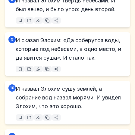
И назвал Элохим твердь небесами. И
был вечер, и было утро: день второй.
9
И сказал Элохим: «Да соберутся воды,
которые под небесами, в одно место, и
да явится суша». И стало так.
10
И назвал Элохим сушу землей, а
собрание вод назвал морями. И увидел
Элохим, что это хорошо.