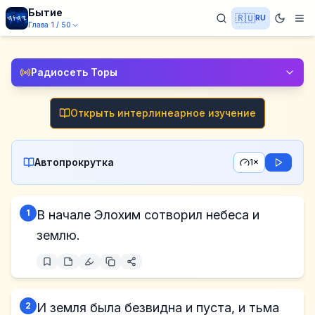
Бытие
🇷🇺
RU
Глава
1
/
50
Радиосеть Торы
Открыть интерлинеарное изучение
Автопрокрутка
1×
1
В начале Элохим сотворил небеса и
землю.
2
И земля была безвидна и пуста, и тьма