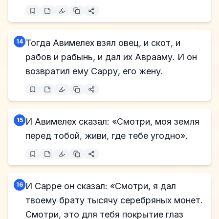
14
Тогда Авимелех взял овец, и скот, и
рабов и рабынь, и дал их Аврааму. И он
возвратил ему Сарру, его жену.
15
И Авимелех сказал: «Смотри, моя земля
перед тобой, живи, где тебе угодно».
16
И Сарре он сказал: «Смотри, я дал
твоему брату тысячу серебряных монет.
Смотри, это для тебя покрытие глаз