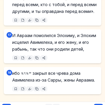
перед всеми, кто с тобой, и перед всеми
другими, и ты оправдана перед всеми».
17
И Авраам помолился Элохиму, и Элохим
исцелил Авимелеха, и его жену, и его
рабынь, так что они родили детей,
18
ибо 𐤉𐤄𐤅𐤄 закрыл все чрева дома
Авимелеха из-за Сарры, жены Авраама.