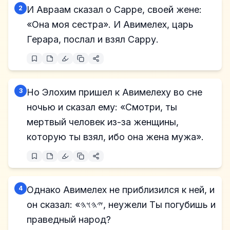
2
И Авраам сказал о Сарре, своей жене:
«Она моя сестра». И Авимелех, царь
Герара, послал и взял Сарру.
3
Но Элохим пришел к Авимелеху во сне
ночью и сказал ему: «Смотри, ты
мертвый человек из-за женщины,
которую ты взял, ибо она жена мужа».
4
Однако Авимелех не приблизился к ней, и
он сказал: «𐤉𐤄𐤅𐤄, неужели Ты погубишь и
праведный народ?