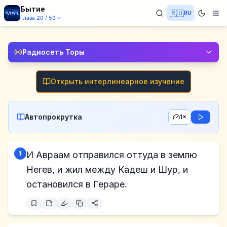
Бытие
🇷🇺
RU
Глава
20
/
50
Радиосеть Торы
Открыть интерлинеарное изучение
Автопрокрутка
1×
1
И Авраам отправился оттуда в землю
Негев, и жил между Кадеш и Шур, и
остановился в Гераре.