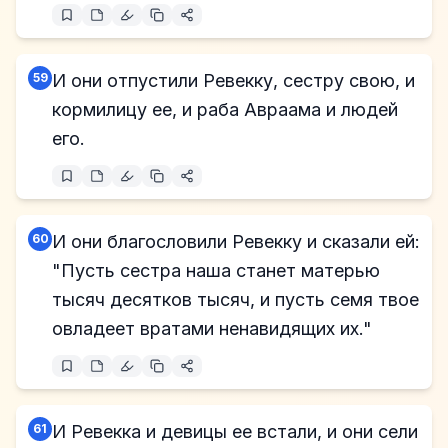
59
И они отпустили Ревекку, сестру свою, и
кормилицу ее, и раба Авраама и людей
его.
60
И они благословили Ревекку и сказали ей:
"Пусть сестра наша станет матерью
тысяч десятков тысяч, и пусть семя твое
овладеет вратами ненавидящих их."
61
И Ревекка и девицы ее встали, и они сели