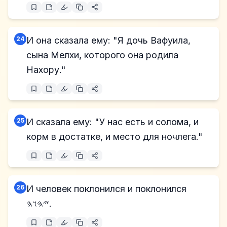
24
И она сказала ему: "Я дочь Вафуила,
сына Мелхи, которого она родила
Нахору."
25
И сказала ему: "У нас есть и солома, и
корм в достатке, и место для ночлега."
26
И человек поклонился и поклонился
𐤉𐤄𐤅𐤄.