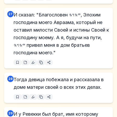
27
И сказал: "Благословен 𐤉𐤄𐤅𐤄, Элохим
господина моего Авраама, который не
оставил милости Своей и истины Своей к
господину моему. А я, будучи на пути,
𐤉𐤄𐤅𐤄 привел меня в дом братьев
господина моего."
28
Тогда девица побежала и рассказала в
доме матери своей о всех этих делах.
29
И у Ревекки был брат, имя которому