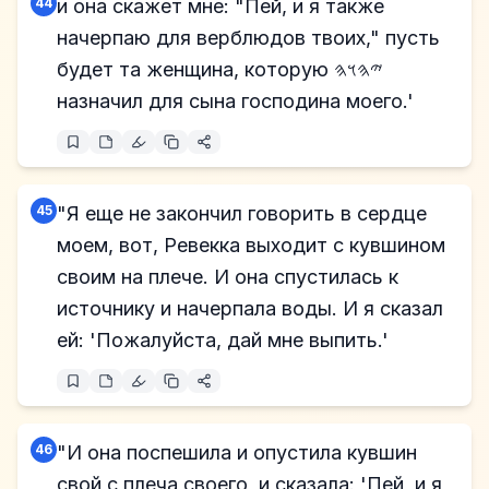
44
и она скажет мне: "Пей, и я также
начерпаю для верблюдов твоих," пусть
будет та женщина, которую 𐤉𐤄𐤅𐤄
назначил для сына господина моего.'
45
"Я еще не закончил говорить в сердце
моем, вот, Ревекка выходит с кувшином
своим на плече. И она спустилась к
источнику и начерпала воды. И я сказал
ей: 'Пожалуйста, дай мне выпить.'
46
"И она поспешила и опустила кувшин
свой с плеча своего, и сказала: 'Пей, и я