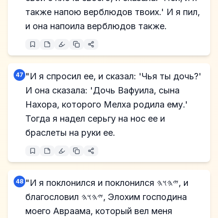
также напою верблюдов твоих.' И я пил,
и она напоила верблюдов также.
47
"И я спросил ее, и сказал: 'Чья ты дочь?'
И она сказала: 'Дочь Вафуила, сына
Нахора, которого Мелха родила ему.'
Тогда я надел серьгу на нос ее и
браслеты на руки ее.
48
"И я поклонился и поклонился 𐤉𐤄𐤅𐤄, и
благословил 𐤉𐤄𐤅𐤄, Элохим господина
моего Авраама, который вел меня