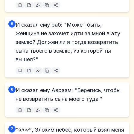
5
И сказал ему раб: "Может быть,
женщина не захочет идти за мной в эту
землю? Должен ли я тогда возвратить
сына твоего в землю, из которой ты
вышел?"
6
И сказал ему Авраам: "Берегись, чтобы
не возвратить сына моего туда!"
7
"𐤉𐤄𐤅𐤄, Элохим небес, который взял меня