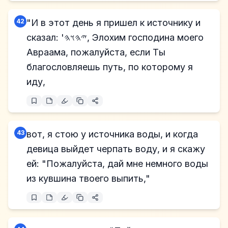
42
"И в этот день я пришел к источнику и
сказал: '𐤉𐤄𐤅𐤄, Элохим господина моего
Авраама, пожалуйста, если Ты
благословляешь путь, по которому я
иду,
43
вот, я стою у источника воды, и когда
девица выйдет черпать воду, и я скажу
ей: "Пожалуйста, дай мне немного воды
из кувшина твоего выпить,"