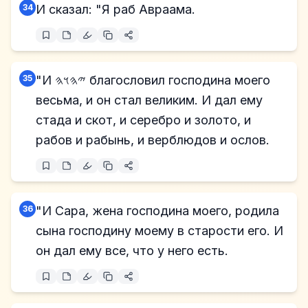
34
И сказал: "Я раб Авраама.
35
"И 𐤉𐤄𐤅𐤄 благословил господина моего
весьма, и он стал великим. И дал ему
стада и скот, и серебро и золото, и
рабов и рабынь, и верблюдов и ослов.
36
"И Сара, жена господина моего, родила
сына господину моему в старости его. И
он дал ему все, что у него есть.