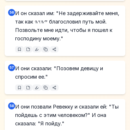
56
И он сказал им: "Не задерживайте меня,
так как 𐤉𐤄𐤅𐤄 благословил путь мой.
Позвольте мне идти, чтобы я пошел к
господину моему."
57
И они сказали: "Позовем девицу и
спросим ее."
58
И они позвали Ревекку и сказали ей: "Ты
пойдешь с этим человеком?" И она
сказала: "Я пойду."