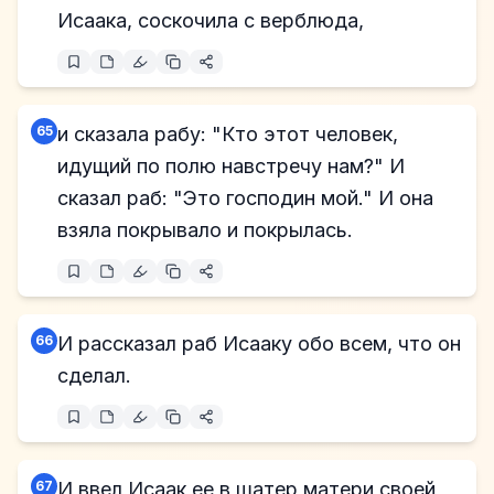
Исаака, соскочила с верблюда,
65
и сказала рабу: "Кто этот человек,
идущий по полю навстречу нам?" И
сказал раб: "Это господин мой." И она
взяла покрывало и покрылась.
66
И рассказал раб Исааку обо всем, что он
сделал.
67
И ввел Исаак ее в шатер матери своей