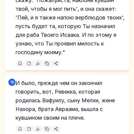
скажу: 'Пожалуйста, наклони кувшин
твой, чтобы я мог пить', и она скажет:
'Пей, и я также напою верблюдов твоих',
пусть будет та, которую Ты назначил
для раба Твоего Исаака. И по этому я
узнаю, что Ты проявил милость к
господину моему."
15
И было, прежде чем он закончил
говорить, вот, Ревекка, которая
родилась Вафуилу, сыну Мелхи, жене
Нахора, брата Авраама, вышла с
кувшином своим на плече.