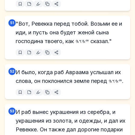
51
"Вот, Ревекка перед тобой. Возьми ее и
иди, и пусть она будет женой сына
господина твоего, как 𐤉𐤄𐤅𐤄 сказал."
52
И было, когда раб Авраама услышал их
слова, он поклонился земле перед 𐤉𐤄𐤅𐤄.
53
И раб вынес украшения из серебра, и
украшения из золота, и одежды, и дал их
Ревекке. Он также дал дорогие подарки