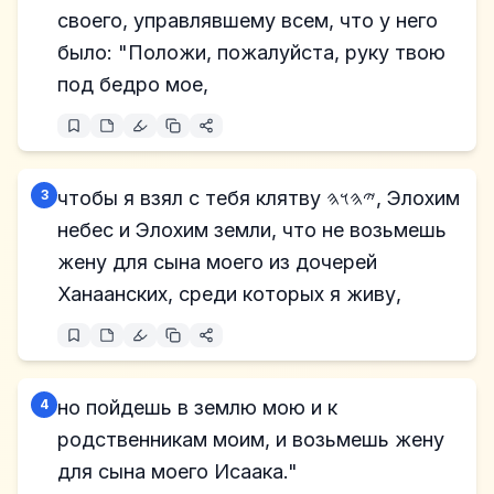
своего, управлявшему всем, что у него
было: "Положи, пожалуйста, руку твою
под бедро мое,
3
чтобы я взял с тебя клятву 𐤉𐤄𐤅𐤄, Элохим
небес и Элохим земли, что не возьмешь
жену для сына моего из дочерей
Ханаанских, среди которых я живу,
4
но пойдешь в землю мою и к
родственникам моим, и возьмешь жену
для сына моего Исаака."