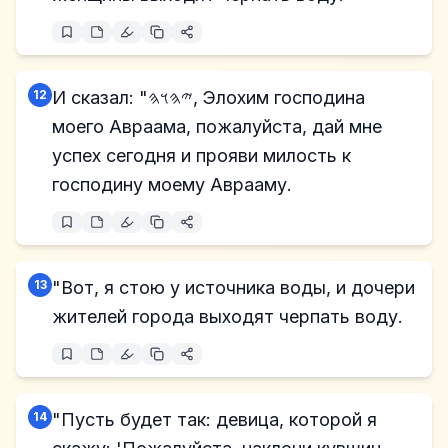
12
И сказал: "𐤉𐤄𐤅𐤄, Элохим господина
моего Авраама, пожалуйста, дай мне
успех сегодня и прояви милость к
господину моему Аврааму.
13
"Вот, я стою у источника воды, и дочери
жителей города выходят черпать воду.
14
"Пусть будет так: девица, которой я