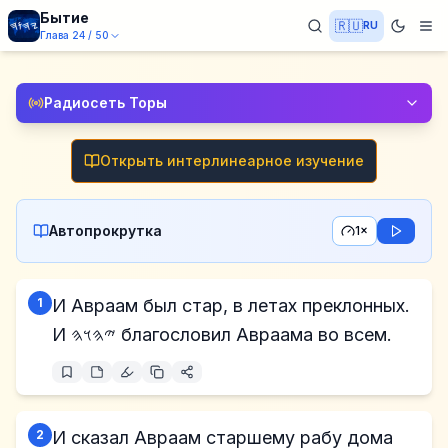
Бытие
🇷🇺
RU
Глава
24
/
50
Радиосеть Торы
Открыть интерлинеарное изучение
Автопрокрутка
1×
1
И Авраам был стар, в летах преклонных.
И 𐤉𐤄𐤅𐤄 благословил Авраама во всем.
2
И сказал Авраам старшему рабу дома