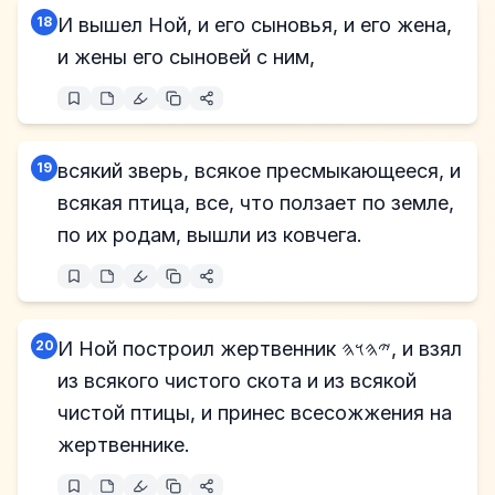
18
И вышел Ной, и его сыновья, и его жена,
и жены его сыновей с ним,
19
всякий зверь, всякое пресмыкающееся, и
всякая птица, все, что ползает по земле,
по их родам, вышли из ковчега.
20
И Ной построил жертвенник 𐤉𐤄𐤅𐤄, и взял
из всякого чистого скота и из всякой
чистой птицы, и принес всесожжения на
жертвеннике.