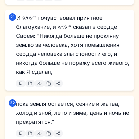
21
И 𐤉𐤄𐤅𐤄 почувствовал приятное
благоухание, и 𐤉𐤄𐤅𐤄 сказал в сердце
Своем: “Никогда больше не прокляну
землю за человека, хотя помышления
сердца человека злы с юности его, и
никогда больше не поражу всего живого,
как Я сделал,
22
пока земля остается, сеяние и жатва,
холод и зной, лето и зима, день и ночь не
прекратятся.”