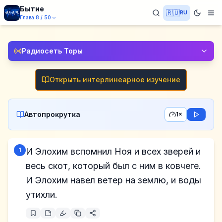
Бытие
🇷🇺
RU
Глава
8
/
50
Радиосеть Торы
Открыть интерлинеарное изучение
Автопрокрутка
1×
1
И Элохим вспомнил Ноя и всех зверей и
весь скот, который был с ним в ковчеге.
И Элохим навел ветер на землю, и воды
утихли.