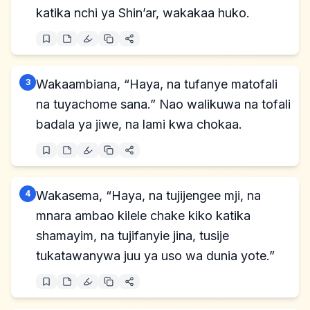
katika nchi ya Shin’ar, wakakaa huko.
3
Wakaambiana, “Haya, na tufanye matofali
na tuyachome sana.” Nao walikuwa na tofali
badala ya jiwe, na lami kwa chokaa.
4
Wakasema, “Haya, na tujijengee mji, na
mnara ambao kilele chake kiko katika
shamayim, na tujifanyie jina, tusije
tukatawanywa juu ya uso wa dunia yote.”