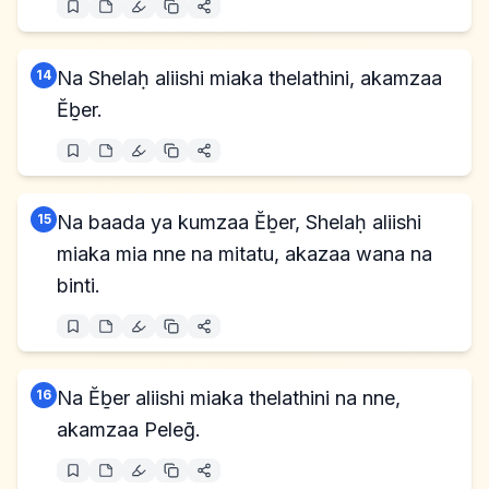
14
Na Shelaḥ aliishi miaka thelathini, akamzaa
Ĕḇer.
15
Na baada ya kumzaa Ĕḇer, Shelaḥ aliishi
miaka mia nne na mitatu, akazaa wana na
binti.
16
Na Ĕḇer aliishi miaka thelathini na nne,
akamzaa Peleḡ.