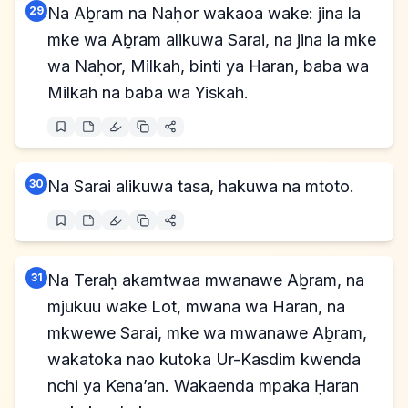
29
Na Aḇram na Naḥor wakaoa wake: jina la
mke wa Aḇram alikuwa Sarai, na jina la mke
wa Naḥor, Milkah, binti ya Haran, baba wa
Milkah na baba wa Yiskah.
30
Na Sarai alikuwa tasa, hakuwa na mtoto.
31
Na Teraḥ akamtwaa mwanawe Aḇram, na
mjukuu wake Lot, mwana wa Haran, na
mkwewe Sarai, mke wa mwanawe Aḇram,
wakatoka nao kutoka Ur-Kasdim kwenda
nchi ya Kena’an. Wakaenda mpaka Ḥaran