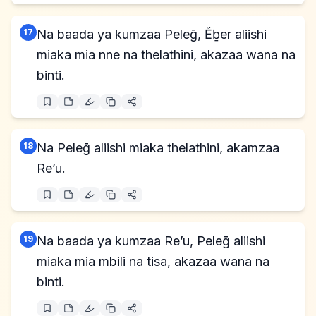
17
Na baada ya kumzaa Peleḡ, Ĕḇer aliishi
miaka mia nne na thelathini, akazaa wana na
binti.
18
Na Peleḡ aliishi miaka thelathini, akamzaa
Re’u.
19
Na baada ya kumzaa Re’u, Peleḡ aliishi
miaka mia mbili na tisa, akazaa wana na
binti.