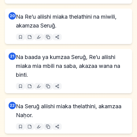
20
Na Re’u aliishi miaka thelathini na miwili,
akamzaa Seruḡ.
21
Na baada ya kumzaa Seruḡ, Re’u aliishi
miaka mia mbili na saba, akazaa wana na
binti.
22
Na Seruḡ aliishi miaka thelathini, akamzaa
Naḥor.