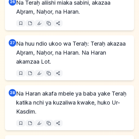
26
Na Teraḥ aliishi miaka sabini, akazaa
Aḇram, Naḥor, na Haran.
27
Na huu ndio ukoo wa Teraḥ: Teraḥ akazaa
Aḇram, Naḥor, na Haran. Na Haran
akamzaa Lot.
28
Na Haran akafa mbele ya baba yake Teraḥ
katika nchi ya kuzaliwa kwake, huko Ur-
Kasdim.