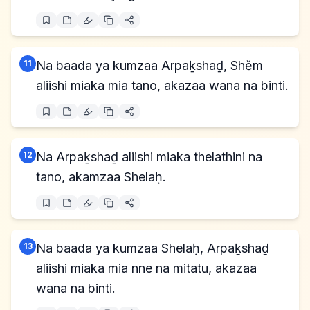
11
Na baada ya kumzaa Arpaḵshaḏ, Shĕm
aliishi miaka mia tano, akazaa wana na binti.
12
Na Arpaḵshaḏ aliishi miaka thelathini na
tano, akamzaa Shelaḥ.
13
Na baada ya kumzaa Shelaḥ, Arpaḵshaḏ
aliishi miaka mia nne na mitatu, akazaa
wana na binti.