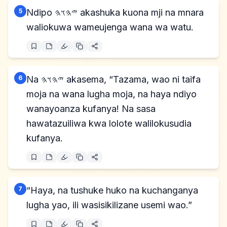
5
Ndipo 𐤉𐤄𐤅𐤄 akashuka kuona mji na mnara
waliokuwa wameujenga wana wa watu.
6
Na 𐤉𐤄𐤅𐤄 akasema, “Tazama, wao ni taifa
moja na wana lugha moja, na haya ndiyo
wanayoanza kufanya! Na sasa
hawatazuiliwa kwa lolote walilokusudia
kufanya.
7
“Haya, na tushuke huko na kuchanganya
lugha yao, ili wasisikilizane usemi wao.”