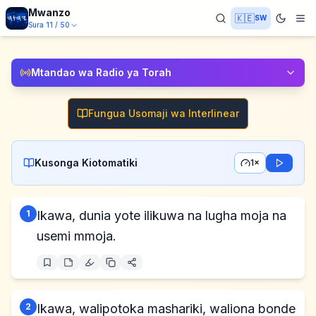
Mwanzo
🇰🇪
SW
Sura
11
/
50
Mtandao wa Radio ya Torah
Fungua Usomaji wa Interlinear
Kusonga Kiotomatiki
1×
1
Ikawa, dunia yote ilikuwa na lugha moja na
usemi mmoja.
2
Ikawa, walipotoka mashariki, waliona bonde