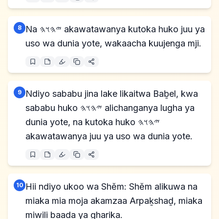
8
Na 𐤉𐤄𐤅𐤄 akawatawanya kutoka huko juu ya
uso wa dunia yote, wakaacha kuujenga mji.
9
Ndiyo sababu jina lake likaitwa Baḇel, kwa
sababu huko 𐤉𐤄𐤅𐤄 alichanganya lugha ya
dunia yote, na kutoka huko 𐤉𐤄𐤅𐤄
akawatawanya juu ya uso wa dunia yote.
10
Hii ndiyo ukoo wa Shĕm: Shĕm alikuwa na
miaka mia moja akamzaa Arpaḵshaḏ, miaka
miwili baada ya gharika.