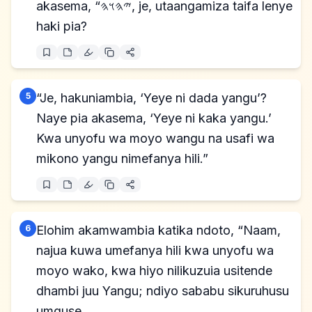
akasema, “𐤉𐤄𐤅𐤄, je, utaangamiza taifa lenye
haki pia?
5
“Je, hakuniambia, ‘Yeye ni dada yangu’?
Naye pia akasema, ‘Yeye ni kaka yangu.’
Kwa unyofu wa moyo wangu na usafi wa
mikono yangu nimefanya hili.”
6
Elohim akamwambia katika ndoto, “Naam,
najua kuwa umefanya hili kwa unyofu wa
moyo wako, kwa hiyo nilikuzuia usitende
dhambi juu Yangu; ndiyo sababu sikuruhusu
umguse.