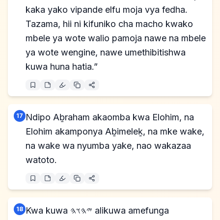
kaka yako vipande elfu moja vya fedha.
Tazama, hii ni kifuniko cha macho kwako
mbele ya wote walio pamoja nawe na mbele
ya wote wengine, nawe umethibitishwa
kuwa huna hatia.”
17
Ndipo Aḇraham akaomba kwa Elohim, na
Elohim akamponya Aḇimeleḵ, na mke wake,
na wake wa nyumba yake, nao wakazaa
watoto.
18
Kwa kuwa 𐤉𐤄𐤅𐤄 alikuwa amefunga