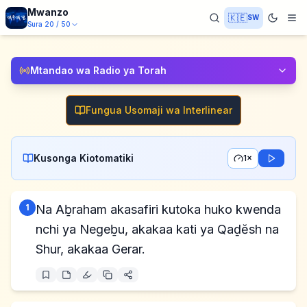
Mwanzo
🇰🇪
SW
Sura
20
/
50
Mtandao wa Radio ya Torah
Fungua Usomaji wa Interlinear
Kusonga Kiotomatiki
1×
1
Na Aḇraham akasafiri kutoka huko kwenda
nchi ya Negeḇu, akakaa kati ya Qaḏĕsh na
Shur, akakaa Gerar.