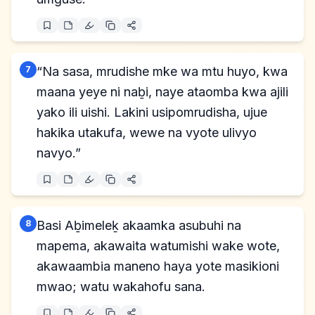
7
“Na sasa, mrudishe mke wa mtu huyo, kwa
maana yeye ni naḇi, naye ataomba kwa ajili
yako ili uishi. Lakini usipomrudisha, ujue
hakika utakufa, wewe na vyote ulivyo
navyo.”
8
Basi Aḇimeleḵ akaamka asubuhi na
mapema, akawaita watumishi wake wote,
akawaambia maneno haya yote masikioni
mwao; watu wakahofu sana.