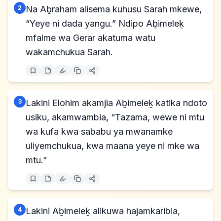
2
Na Aḇraham alisema kuhusu Sarah mkewe,
“Yeye ni dada yangu.” Ndipo Aḇimeleḵ
mfalme wa Gerar akatuma watu
wakamchukua Sarah.
3
Lakini Elohim akamjia Aḇimeleḵ katika ndoto
usiku, akamwambia, “Tazama, wewe ni mtu
wa kufa kwa sababu ya mwanamke
uliyemchukua, kwa maana yeye ni mke wa
mtu.”
4
Lakini Aḇimeleḵ alikuwa hajamkaribia,