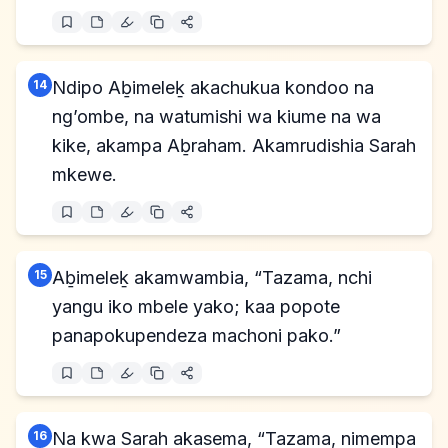
14
Ndipo Aḇimeleḵ akachukua kondoo na
ng’ombe, na watumishi wa kiume na wa
kike, akampa Aḇraham. Akamrudishia Sarah
mkewe.
15
Aḇimeleḵ akamwambia, “Tazama, nchi
yangu iko mbele yako; kaa popote
panapokupendeza machoni pako.”
16
Na kwa Sarah akasema, “Tazama, nimempa