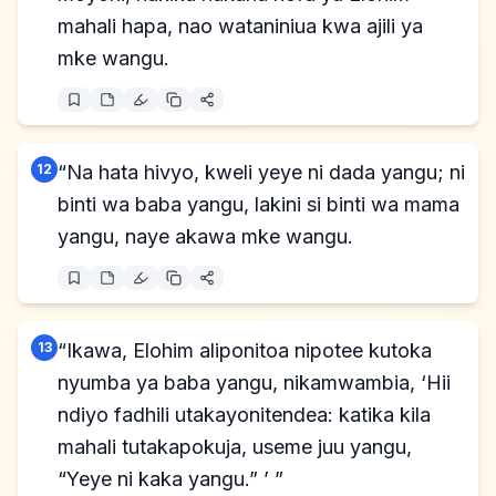
mahali hapa, nao wataniniua kwa ajili ya
mke wangu.
12
“Na hata hivyo, kweli yeye ni dada yangu; ni
binti wa baba yangu, lakini si binti wa mama
yangu, naye akawa mke wangu.
13
“Ikawa, Elohim aliponitoa nipotee kutoka
nyumba ya baba yangu, nikamwambia, ‘Hii
ndiyo fadhili utakayonitendea: katika kila
mahali tutakapokuja, useme juu yangu,
“Yeye ni kaka yangu.” ’ ”