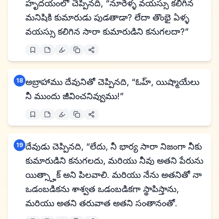
హృదయంలో చెప్పినది, “నూరేళ్ళ వయస్సు కలిగిన
మనిషికి కుమారుడు పుడతాడా? లేదా తొంభై ఏళ్ళ
వయస్సు కలిగిన సారా కుమారుడిని కనుగలదా?”
18
అబ్రాహాము దేవునితో చెప్పినది, “ఓహ్, యిష్మాయేలు
నీ ముందు జీవించనివ్వుము!”
19
దేవుడు చెప్పినది, “లేదు, నీ భార్య సారా నిజంగా నీకు
కుమారుడిని కనుగలదు, మరియు నీవు అతని పేరును
యిత్స్హాక్ అని పిలవాలి. మరియు నేను అతనితో నా
ఒడంబడికను శాశ్వత ఒడంబడికగా స్థాపిస్తాను,
మరియు అతని తరువాత అతని సంతానంతో.