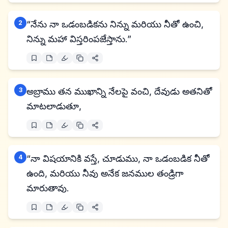
2
“నేను నా ఒడంబడికను నిన్ను మరియు నీతో ఉంచి,
నిన్ను మహా విస్తరింపజేస్తాను.”
3
అబ్రాము తన ముఖాన్ని నేలపై వంచి, దేవుడు అతనితో
మాటలాడుతూ,
4
“నా విషయానికి వస్తే, చూడుము, నా ఒడంబడిక నీతో
ఉంది, మరియు నీవు అనేక జనముల తండ్రిగా
మారుతావు.