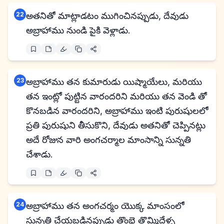
22
అతనితో మాట్లాడటం ముగించినప్పుడు, దేవుడు
అబ్రాహాము నుండి పైకి వెళ్లాడు.
23
అబ్రాహాము తన కుమారుడు యిష్మాయేలు, మరియు
తన ఇంట్లో పుట్టిన వారందరిని మరియు తన వెండి తో
కొనబడిన వారందరిని, అబ్రాహాము ఇంటి పురుషులలో
ప్రతి పురుషుని తీసుకొని, దేవుడు అతనితో చెప్పినట్లు
అదే రోజున వారి అంగచర్మాల మాంసాన్ని సున్నతి
చేశాడు.
24
అబ్రాహాము తన అంగచర్మం యొక్క మాంసంలో
సున్నతి చేయబడినప్పుడు తొంభై తొమ్మిదేళ్ళ