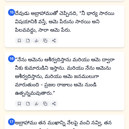
15
దేవుడు అబ్రాహాముతో చెప్పినది, “నీ భార్య సారయి
విషయానికి వస్తే, ఆమె పేరును సారయి అని
పిలవవద్దు, సారా ఆమె పేరు.
16
“నేను ఆమెను ఆశీర్వదిస్తాను మరియు ఆమె ద్వారా
నీకు కుమారుడిని ఇస్తాను. మరియు నేను ఆమెను
ఆశీర్వదిస్తాను, మరియు ఆమె జనములుగా
మారుతుంది - ప్రజల రాజులు ఆమె నుండి
ఉత్పన్నమవుతారు.”
17
అబ్రాహాము తన ముఖాన్ని నేలపై వంచి నవ్వి, తన