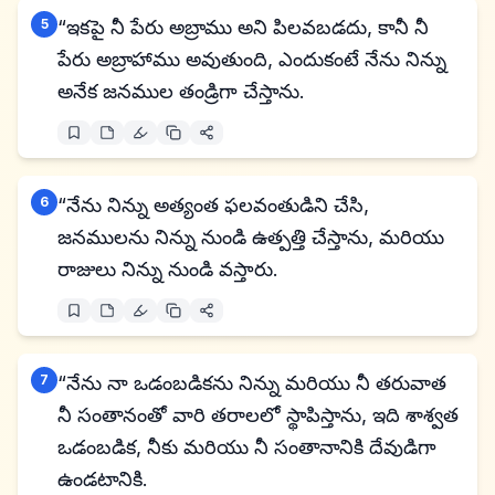
5
“ఇకపై నీ పేరు అబ్రాము అని పిలవబడదు, కానీ నీ
పేరు అబ్రాహాము అవుతుంది, ఎందుకంటే నేను నిన్ను
అనేక జనముల తండ్రిగా చేస్తాను.
6
“నేను నిన్ను అత్యంత ఫలవంతుడిని చేసి,
జనములను నిన్ను నుండి ఉత్పత్తి చేస్తాను, మరియు
రాజులు నిన్ను నుండి వస్తారు.
7
“నేను నా ఒడంబడికను నిన్ను మరియు నీ తరువాత
నీ సంతానంతో వారి తరాలలో స్థాపిస్తాను, ఇది శాశ్వత
ఒడంబడిక, నీకు మరియు నీ సంతానానికి దేవుడిగా
ఉండటానికి.