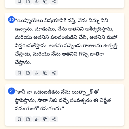
20
“యిష్మాయేలు విషయానికి వస్తే, నేను నిన్ను విని
ఉన్నాను. చూడుము, నేను అతనిని ఆశీర్వదిస్తాను,
మరియు అతనిని ఫలవంతుడిని చేసి, అతనిని మహా
విస్తరింపజేస్తాను. అతను పన్నెండు రాజులను ఉత్పత్తి
చేస్తాడు, మరియు నేను అతనిని గొప్ప జాతిగా
చేస్తాను.
21
“కానీ నా ఒడంబడికను నేను యిత్స్హాక్ తో
స్థాపిస్తాను, సారా నీకు వచ్చే సంవత్సరం ఈ నిర్ణీత
సమయంలో కనుగలదు.”