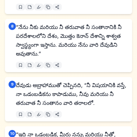
8
“నేను నీకు మరియు నీ తరువాత నీ సంతానానికి నీ
పరదేశాలలోని దేశం, మొత్తం కెనాన్ దేశాన్ని శాశ్వత
స్వాస్థ్యంగా ఇస్తాను. మరియు నేను వారి దేవుడిని
అవుతాను.”
9
దేవుడు అబ్రాహాముతో చెప్పినది, “నీ విషయానికి వస్తే,
నా ఒడంబడికను కాపాడుము, నీవు మరియు నీ
తరువాత నీ సంతానం వారి తరాలలో.
10
“ఇది నా ఒడంబడిక, మీరు నన్ను మరియు నీతో,