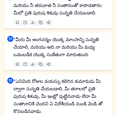
మరియు నీ తరువాత నీ సంతానంతో కాపాడతారు:
మీలో ప్రతి పురుష శిశువు సున్నతి చేయబడాలి.
11
“మీరు మీ అంగచర్మం యొక్క మాంసాన్ని సున్నతి
చేయాలి, మరియు అది నా మరియు మీ మధ్య
ఒడంబడిక యొక్క సంకేతంగా మారుతుంది.
12
“ఎనిమిది రోజుల వయస్సు కలిగిన కుమారుడు మీ
ద్వారా సున్నతి చేయబడాలి, మీ తరాలలో ప్రతి
పురుష శిశువు, మీ ఇంట్లో పుట్టినవాడు లేదా మీ
సంతానానికి చెందని ఏ విదేశీయుడి నుండి వెండి తో
కొనబడినవాడు.