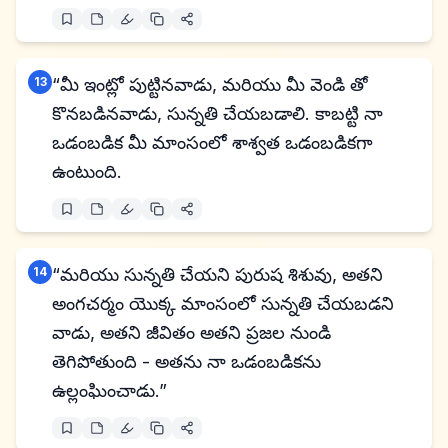
13
“మీ ఇంట్లో పుట్టినవాడు, మరియు మీ వెండి తో
కొనబడినవాడు, సున్నతి చేయబడాలి. కాబట్టి నా
ఒడంబడిక మీ మాంసంలో శాశ్వత ఒడంబడికగా
ఉంటుంది.
14
“మరియు సున్నతి చేయని పురుష శిశువు, అతని
అంగచర్మం యొక్క మాంసంలో సున్నతి చేయబడని
వాడు, అతని జీవితం అతని ప్రజల నుండి
తెగిపోతుంది - అతను నా ఒడంబడికను
ఉల్లంఘించాడు.”