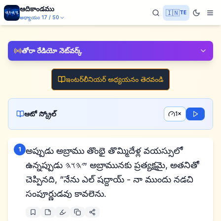
ఆదికాండము
🇮🇳
TE
అధ్యాయం
17
/
50
తోరా రేడియో నెట్‌వర్క్
ఇంటర్‌లీనియర్ అధ్యయనం తెరవండి
ఆటో స్క్రోల్
1×
1
అప్పుడు అబ్రాము తొంభై తొమ్మిదేళ్ల వయస్సులో
ఉన్నప్పుడు 𐤉𐤄𐤅𐤄 అబ్రామునకు ప్రత్యక్షమై, అతనితో
చెప్పినది, “నేను ఎల్ షద్దాయ్ - నా ముందు నడచి
సంపూర్ణుడవు కావలెను.