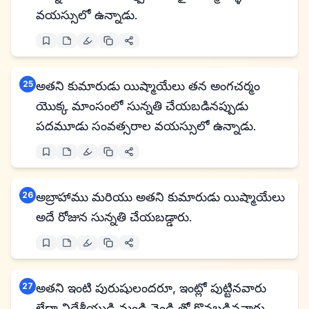
వయస్సులో ఉన్నాడు.
25
అతని కుమారుడు యిష్మాయేలు తన అంగచర్మం
యొక్క మాంసంలో సున్నతి చేయబడినప్పుడు
పదమూడు సంవత్సరాల వయస్సులో ఉన్నాడు.
26
అబ్రాహాము మరియు అతని కుమారుడు యిష్మాయేలు
అదే రోజున సున్నతి చేయబడ్డారు.
27
అతని ఇంటి పురుషులందరూ, ఇంట్లో పుట్టినవారు
లేదా విదేశీయుడి నుండి వెండి తో కొనబడినవారు,