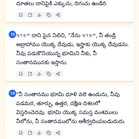
దూతలు దానిపైకి ఎక్కుచు, దిగుచు ఉండిరి.
13
𐤉𐤄𐤅𐤄 దాని పైన నిలిచి, “నేను 𐤉𐤄𐤅𐤄, నీ తండ్రి
అబ్రాహాము యొక్క దేవుడు, ఇస్హాకు యొక్క దేవుడను.
నీవు పడుకొనియున్న భూమిని నీకు, నీ
సంతానమునకు ఇస్తాను.
14
“నీ సంతానము భూమి ధూళి వలె ఉండును, నీవు
పడమర, తూర్పు, ఉత్తర, దక్షిణ దిశలలో
విస్తరించెదవు. భూమి యొక్క సమస్త వంశములు
నీలోను, నీ సంతానములోను ఆశీర్వదింపబడుదురు.