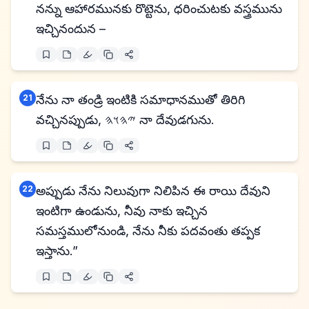
నన్ను ఆహారమునకు రొట్టెను, ధరించుటకు వస్త్రమును
ఇచ్చినందున –
21
నేను నా తండ్రి ఇంటికి సమాధానముతో తిరిగి
వచ్చినప్పుడు, 𐤉𐤄𐤅𐤄 నా దేవుడగును.
22
అప్పుడు నేను నిలువుగా నిలిపిన ఈ రాయి దేవుని
ఇంటిగా ఉండును, నీవు నాకు ఇచ్చిన
సమస్తములోనుండి, నేను నీకు పదవంతు తప్పక
ఇస్తాను.”