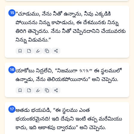
15
“చూడుము, నేను నీతో ఉన్నాను, నీవు ఎక్కడికి
పోయినను నిన్ను కాపాడుచు, ఈ దేశమునకు నిన్ను
తిరిగి తెచ్చెదను. నేను నీతో చెప్పినదానిని చేయువరకు
నిన్ను విడువను.”
16
యాకోబు నిద్రలేచి, “నిజముగా 𐤉𐤄𐤅𐤄 ఈ స్థలములో
ఉన్నాడు, నేను తెలియకపోయినాను” అని చెప్పెను.
17
అతడు భయపడి, “ఈ స్థలము ఎంత
భయంకరమైనది! ఇది దేవుని ఇంటి తప్ప మరేమియు
కాదు, ఇది ఆకాశపు ద్వారము” అని చెప్పెను.