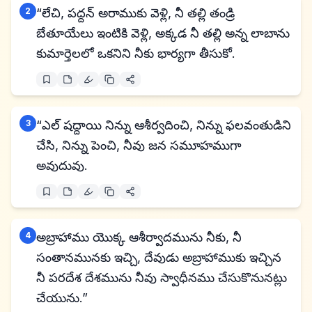
2
“లేచి, పద్దన్ అరాముకు వెళ్లి, నీ తల్లి తండ్రి
బేతూయేలు ఇంటికి వెళ్లి, అక్కడ నీ తల్లి అన్న లాబాను
కుమార్తెలలో ఒకనిని నీకు భార్యగా తీసుకో.
3
“ఎల్ షద్దాయి నిన్ను ఆశీర్వదించి, నిన్ను ఫలవంతుడిని
చేసి, నిన్ను పెంచి, నీవు జన సమూహముగా
అవుదువు.
4
అబ్రాహాము యొక్క ఆశీర్వాదమును నీకు, నీ
సంతానమునకు ఇచ్చి, దేవుడు అబ్రాహాముకు ఇచ్చిన
నీ పరదేశ దేశమును నీవు స్వాధీనము చేసుకొనునట్లు
చేయును.”