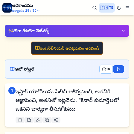
ఆదికాండము
🇮🇳
TE
అధ్యాయం
28
/
50
తోరా రేడియో నెట్‌వర్క్
ఇంటర్‌లీనియర్ అధ్యయనం తెరవండి
ఆటో స్క్రోల్
1×
1
ఇస్హాక్ యాకోబును పిలిచి ఆశీర్వదించి, అతనికి
ఆజ్ఞాపించి, అతనితో ఇట్లనెను, “కెనాన్ కుమార్తెలలో
ఒకనిని భార్యగా తీసుకోకుము.