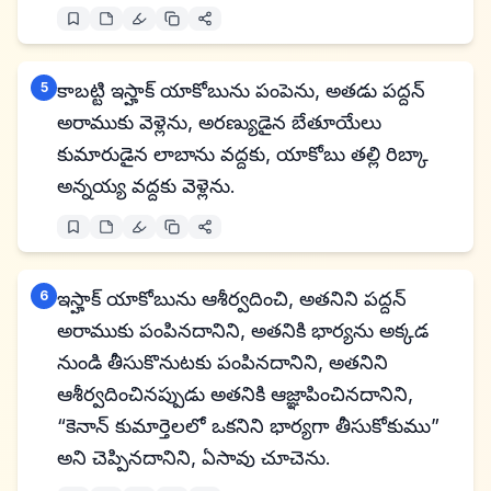
5
కాబట్టి ఇస్హాక్ యాకోబును పంపెను, అతడు పద్దన్
అరాముకు వెళ్లెను, అరణ్యుడైన బేతూయేలు
కుమారుడైన లాబాను వద్దకు, యాకోబు తల్లి రిబ్కా
అన్నయ్య వద్దకు వెళ్లెను.
6
ఇస్హాక్ యాకోబును ఆశీర్వదించి, అతనిని పద్దన్
అరాముకు పంపినదానిని, అతనికి భార్యను అక్కడ
నుండి తీసుకొనుటకు పంపినదానిని, అతనిని
ఆశీర్వదించినప్పుడు అతనికి ఆజ్ఞాపించినదానిని,
“కెనాన్ కుమార్తెలలో ఒకనిని భార్యగా తీసుకోకుము”
అని చెప్పినదానిని, ఏసావు చూచెను.