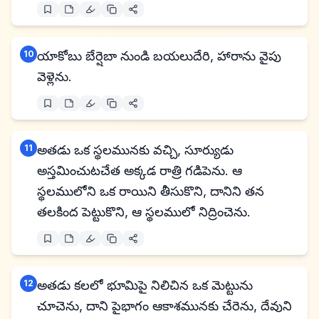
10
యాకోబు బేర్షెబా నుండి బయలుదేరి, హారాను వైపు
వెళ్లెను.
11
అతడు ఒక స్థలమునకు వచ్చి, సూర్యుడు
అస్తమించుటచేత అక్కడ రాత్రి గడిపెను. ఆ
స్థలములోని ఒక రాయిని తీసుకొని, దానిని తన
తలకింద పెట్టుకొని, ఆ స్థలములో నిద్రించెను.
12
అతడు కలలో భూమిపై నిలిచిన ఒక మెట్టును
చూచెను, దాని పైభాగం ఆకాశమునకు చేరెను, దేవుని