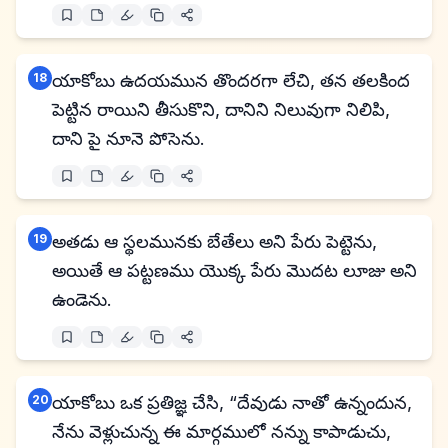
18
యాకోబు ఉదయమున తొందరగా లేచి, తన తలకింద
పెట్టిన రాయిని తీసుకొని, దానిని నిలువుగా నిలిపి,
దాని పై నూనె పోసెను.
19
అతడు ఆ స్థలమునకు బేతేలు అని పేరు పెట్టెను,
అయితే ఆ పట్టణము యొక్క పేరు మొదట లూజు అని
ఉండెను.
20
యాకోబు ఒక ప్రతిజ్ఞ చేసి, “దేవుడు నాతో ఉన్నందున,
నేను వెళ్లుచున్న ఈ మార్గములో నన్ను కాపాడుచు,