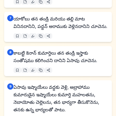
7
యాకోబు తన తండ్రి మరియు తల్లి మాట
వినినదానిని, పద్దన్ అరాముకు వెళ్లినదానిని చూచెను.
8
కాబట్టి కెనాన్ కుమార్తెలు తన తండ్రి ఇస్హాకు
సంతోషము కలిగించని దానిని ఏసావు చూచెను.
9
ఏసావు ఇష్మాయేలు వద్దకు వెళ్లి, అబ్రాహాము
కుమారుడైన ఇష్మాయేలు కుమార్తె మహలతను,
నెబాయోతు చెల్లెలను, తన భార్యగా తీసుకొనెను,
తనకు ఉన్న భార్యలతో పాటు.