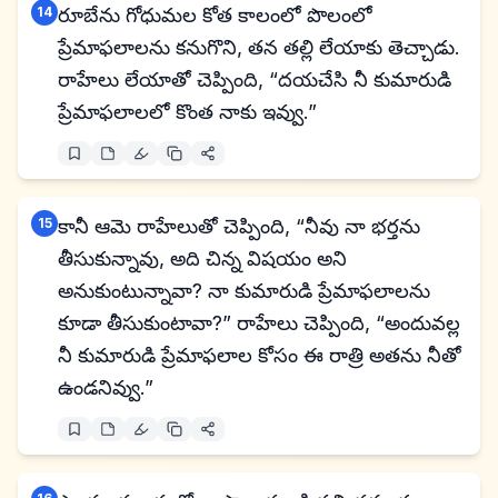
14
రూబేను గోధుమల కోత కాలంలో పొలంలో
ప్రేమాఫలాలను కనుగొని, తన తల్లి లేయాకు తెచ్చాడు.
రాహేలు లేయాతో చెప్పింది, “దయచేసి నీ కుమారుడి
ప్రేమాఫలాలలో కొంత నాకు ఇవ్వు.”
15
కానీ ఆమె రాహేలుతో చెప్పింది, “నీవు నా భర్తను
తీసుకున్నావు, అది చిన్న విషయం అని
అనుకుంటున్నావా? నా కుమారుడి ప్రేమాఫలాలను
కూడా తీసుకుంటావా?” రాహేలు చెప్పింది, “అందువల్ల
నీ కుమారుడి ప్రేమాఫలాల కోసం ఈ రాత్రి అతను నీతో
ఉండనివ్వు.”