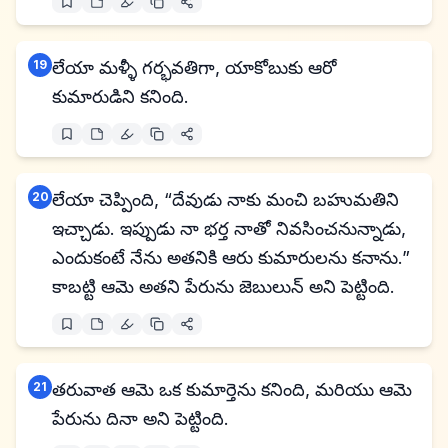
19
లేయా మళ్ళీ గర్భవతిగా, యాకోబుకు ఆరో
కుమారుడిని కనింది.
20
లేయా చెప్పింది, “దేవుడు నాకు మంచి బహుమతిని
ఇచ్చాడు. ఇప్పుడు నా భర్త నాతో నివసించనున్నాడు,
ఎందుకంటే నేను అతనికి ఆరు కుమారులను కనాను.”
కాబట్టి ఆమె అతని పేరును జెబులున్ అని పెట్టింది.
21
తరువాత ఆమె ఒక కుమార్తెను కనింది, మరియు ఆమె
పేరును దినా అని పెట్టింది.