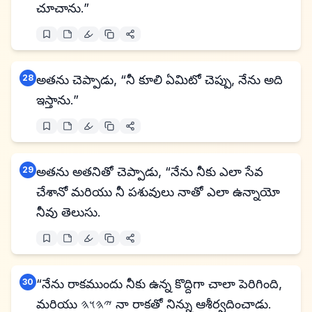
చూచాను.”
28
అతను చెప్పాడు, “నీ కూలి ఏమిటో చెప్పు, నేను అది
ఇస్తాను.”
29
అతను అతనితో చెప్పాడు, “నేను నీకు ఎలా సేవ
చేశానో మరియు నీ పశువులు నాతో ఎలా ఉన్నాయో
నీవు తెలుసు.
30
“నేను రాకముందు నీకు ఉన్న కొద్దిగా చాలా పెరిగింది,
మరియు 𐤉𐤄𐤅𐤄 నా రాకతో నిన్ను ఆశీర్వదించాడు.