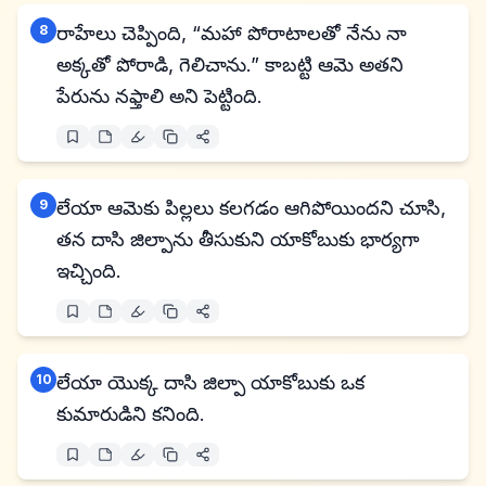
8
రాహేలు చెప్పింది, “మహా పోరాటాలతో నేను నా
అక్కతో పోరాడి, గెలిచాను.” కాబట్టి ఆమె అతని
పేరును నఫ్తాలి అని పెట్టింది.
9
లేయా ఆమెకు పిల్లలు కలగడం ఆగిపోయిందని చూసి,
తన దాసి జిల్పాను తీసుకుని యాకోబుకు భార్యగా
ఇచ్చింది.
10
లేయా యొక్క దాసి జిల్పా యాకోబుకు ఒక
కుమారుడిని కనింది.