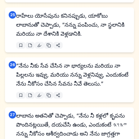
25
రాహేలు యోసేపును కనినప్పుడు, యాకోబు
లాబానుతో చెప్పాడు, “నన్ను పంపించు, నా స్థలానికి
మరియు నా దేశానికి వెళ్లడానికి.
26
“నేను నీకు సేవ చేసిన నా భార్యలను మరియు నా
పిల్లలను ఇవ్వు, మరియు నన్ను వెళ్లనివ్వు, ఎందుకంటే
నేను నీకోసం చేసిన సేవను నీవే తెలుసు.”
27
లాబాను అతనితో చెప్పాడు, “నేను నీ కళ్లలో కృపను
పొందినట్లయితే, దయచేసి ఉండు, ఎందుకంటే 𐤉𐤄𐤅𐤄
నన్ను నీకోసం ఆశీర్వదించాడు అని నేను జాగ్రత్తగా