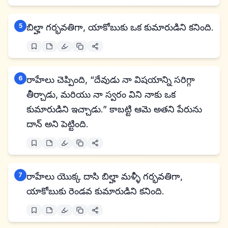
5
బిల్హా గర్భవతిగా, యాకోబుకు ఒక కుమారుడిని కనింది.
6
రాహేలు చెప్పింది, “దేవుడు నా విషయాన్ని సరిగ్గా
తీర్చాడు, మరియు నా స్వరం విని నాకు ఒక
కుమారుడిని ఇచ్చాడు.” కాబట్టి ఆమె అతని పేరును
దాన్ అని పెట్టింది.
7
రాహేలు యొక్క దాసి బిల్హా మళ్ళీ గర్భవతిగా,
యాకోబుకు రెండవ కుమారుడిని కనింది.