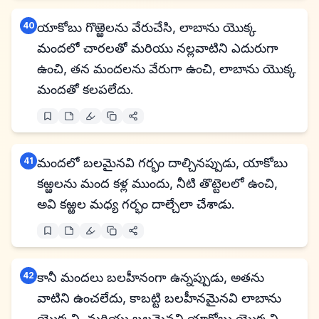
40
యాకోబు గొఱ్ఱెలను వేరుచేసి, లాబాను యొక్క
మందలో చారలతో మరియు నల్లవాటిని ఎదురుగా
ఉంచి, తన మందలను వేరుగా ఉంచి, లాబాను యొక్క
మందతో కలపలేదు.
41
మందలో బలమైనవి గర్భం దాల్చినప్పుడు, యాకోబు
కఱ్ఱలను మంద కళ్ల ముందు, నీటి తొట్టెలలో ఉంచి,
అవి కఱ్ఱల మధ్య గర్భం దాల్చేలా చేశాడు.
42
కానీ మందలు బలహీనంగా ఉన్నప్పుడు, అతను
వాటిని ఉంచలేదు, కాబట్టి బలహీనమైనవి లాబాను
యొక్కవి, మరియు బలమైనవి యాకోబు యొక్కవి