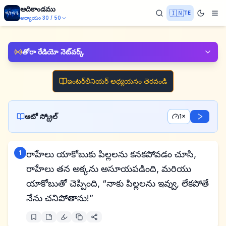
ఆదికాండము
🇮🇳
TE
అధ్యాయం
30
/
50
తోరా రేడియో నెట్‌వర్క్
ఇంటర్‌లీనియర్ అధ్యయనం తెరవండి
ఆటో స్క్రోల్
1×
1
రాహేలు యాకోబుకు పిల్లలను కనకపోవడం చూసి,
రాహేలు తన అక్కను అసూయపడింది, మరియు
యాకోబుతో చెప్పింది, “నాకు పిల్లలను ఇవ్వు, లేకపోతే
నేను చనిపోతాను!”