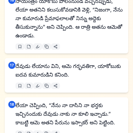
16
సాయంత్రం యాకోబు పొలంనుండి వచ్చినప్పుడు,
లేయా అతనిని కలుసుకోవడానికి వెళ్లి, “నిజంగా, నేను
నా కుమారుడి ప్రేమాఫలాలతో నిన్ను అద్దెకు
తీసుకున్నాను” అని చెప్పింది. ఆ రాత్రి అతను ఆమెతో
ఉండాడు.
17
దేవుడు లేయాను విని, ఆమె గర్భవతిగా, యాకోబుకు
ఐదవ కుమారుడిని కనింది.
18
లేయా చెప్పింది, “నేను నా దాసిని నా భర్తకు
ఇచ్చినందుకు దేవుడు నాకు నా కూలి ఇచ్చాడు.”
కాబట్టి ఆమె అతని పేరును ఇస్సాకర్ అని పెట్టింది.