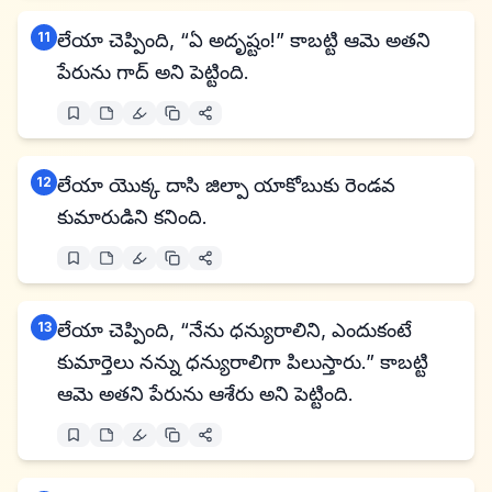
11
లేయా చెప్పింది, “ఏ అదృష్టం!” కాబట్టి ఆమె అతని
పేరును గాద్ అని పెట్టింది.
12
లేయా యొక్క దాసి జిల్పా యాకోబుకు రెండవ
కుమారుడిని కనింది.
13
లేయా చెప్పింది, “నేను ధన్యురాలిని, ఎందుకంటే
కుమార్తెలు నన్ను ధన్యురాలిగా పిలుస్తారు.” కాబట్టి
ఆమె అతని పేరును ఆశేరు అని పెట్టింది.