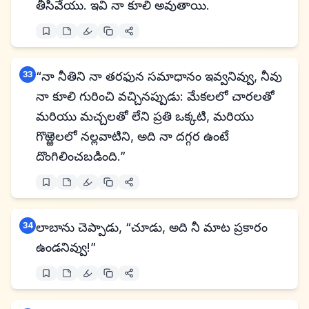
తీసివేయు. ఇవి నా కూలి అవుతాయి.
33
“నా నీతిని నా తరఫున సమాధానం ఇవ్వనివ్వు, నీవు
నా కూలి గురించి వచ్చినప్పుడు: మేకలలో చారలతో
మరియు మచ్చలతో లేని ప్రతి ఒక్కటి, మరియు
గొఱ్ఱెలలో నల్లవాటిని, అది నా దగ్గర ఉంటే
దొంగిలించబడింది.”
34
లాబాను చెప్పాడు, “చూడు, అది నీ మాట ప్రకారం
ఉండనివ్వు!”