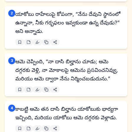
2
యాకోబు రాహేలుపై కోపంగా, “నేను దేవుని స్థానంలో
ఉన్నానా, నీకు గర్భఫలం ఇవ్వకుండా ఉన్న దేవుడు?”
అని అన్నాడు.
3
ఆమె చెప్పింది, “నా దాసి బిల్హాను చూడు; ఆమె
దగ్గరకు వెళ్లి, నా మోకాలపై ఆమెను ప్రసవించనివ్వు,
మరియు ఆమె ద్వారా నేను నిర్మించబడుదును.”
4
కాబట్టి ఆమె తన దాసి బిల్హాను యాకోబుకు భార్యగా
ఇచ్చింది, మరియు యాకోబు ఆమె దగ్గరకు వెళ్లాడు.