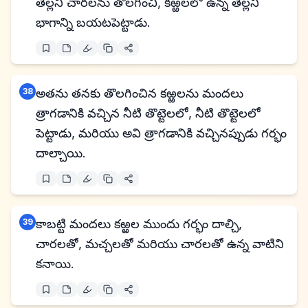
తెల్లని చారలను తొలగించి, కఱ్ఱలలో ఉన్న తెల్లని
భాగాన్ని బయటపెట్టాడు.
38
అతను తనకు తొలగించిన కఱ్ఱలను మందలు
త్రాగడానికి వచ్చిన నీటి తొట్టెలలో, నీటి తొట్టెలలో
పెట్టాడు, మరియు అవి త్రాగడానికి వచ్చినప్పుడు గర్భం
దాల్చాయి.
39
కాబట్టి మందలు కఱ్ఱల ముందు గర్భం దాల్చి,
చారలతో, మచ్చలతో మరియు చారలతో ఉన్న వాటిని
కనాయి.