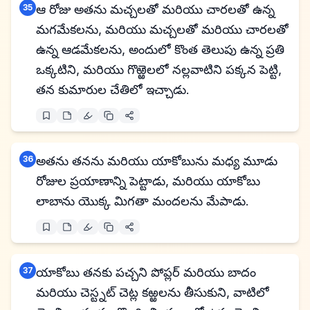
35
ఆ రోజు అతను మచ్చలతో మరియు చారలతో ఉన్న
మగమేకలను, మరియు మచ్చలతో మరియు చారలతో
ఉన్న ఆడమేకలను, అందులో కొంత తెలుపు ఉన్న ప్రతి
ఒక్కటిని, మరియు గొఱ్ఱెలలో నల్లవాటిని పక్కన పెట్టి,
తన కుమారుల చేతిలో ఇచ్చాడు.
36
అతను తనను మరియు యాకోబును మధ్య మూడు
రోజుల ప్రయాణాన్ని పెట్టాడు, మరియు యాకోబు
లాబాను యొక్క మిగతా మందలను మేపాడు.
37
యాకోబు తనకు పచ్చని పోప్లర్ మరియు బాదం
మరియు చెస్ట్నట్ చెట్ల కఱ్ఱలను తీసుకుని, వాటిలో