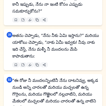
కానీ ఇప్పుడు, నేను నా ఇంటి కోసం ఎప్పుడు
సమకూర్చుకోను?”
31
అతను చెప్పాడు, “నేను నీకు ఏమి ఇస్తాను?” మరియు
యాకోబు చెప్పాడు, “నాకు ఏమీ ఇవ్వకు! నీవు నాకు
ఇది చేస్తే, నేను మళ్ళీ నీ మందలను మేపి
కాపాడుతాను:
32
“ఈ రోజు నీ మందలన్నింటినీ నేను దాటనివ్వు, అక్కడ
నుండి అన్ని చారలతో మరియు మచ్చలతో ఉన్న
గొర్రెలను, మరియు గొఱ్ఱెలలో నల్లవాటిని, మరియు
మేకలలో మచ్చలతో మరియు చారలతో ఉన్న వాటిని