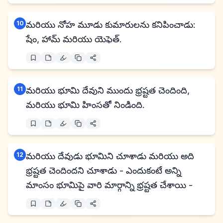
10
మరియు నోహ మూడు కుమారులను కనిపించాడు:
షేం, హామ్ మరియు యెఫెత్.
11
మరియు భూమి దేవుని ముందు భ్రష్టత చెందింది,
మరియు భూమి హింసతో నిండింది.
12
మరియు దేవుడు భూమిని చూశాడు మరియు అది
భ్రష్టత చెందిందని చూశాడు - ఎందుకంటే అన్ని
మాంసం భూమిపై వారి మార్గాన్ని భ్రష్టత చేశాయి -