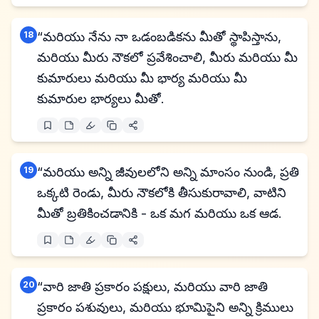
18
“మరియు నేను నా ఒడంబడికను మీతో స్థాపిస్తాను,
మరియు మీరు నౌకలో ప్రవేశించాలి, మీరు మరియు మీ
కుమారులు మరియు మీ భార్య మరియు మీ
కుమారుల భార్యలు మీతో.
19
“మరియు అన్ని జీవులలోని అన్ని మాంసం నుండి, ప్రతి
ఒక్కటి రెండు, మీరు నౌకలోకి తీసుకురావాలి, వాటిని
మీతో బ్రతికించడానికి - ఒక మగ మరియు ఒక ఆడ.
20
“వారి జాతి ప్రకారం పక్షులు, మరియు వారి జాతి
ప్రకారం పశువులు, మరియు భూమిపైని అన్ని క్రిములు