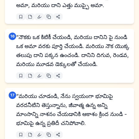
అమా, మరియు దాని ఎత్తు ముప్పై అమా.
16
“నౌకకు ఒక కిటికీ చేయండి, మరియు దానిని పై నుండి
ఒక అమా వరకు పూర్తి చేయండి. మరియు నౌక యొక్క
తలుపు దాని పక్కన ఉంచండి. దానిని దిగువ, రెండవ,
మరియు మూడవ డెక్కులతో చేయండి.
17
“మరియు చూడండి, నేను స్వయంగా భూమిపై
వరదనీటిని తెస్తున్నాను, జీవాత్మ ఉన్న అన్ని
మాంసాన్ని నాశనం చేయడానికి ఆకాశం క్రింద నుండి -
భూమిపై ఉన్న ప్రతిదీ చనిపోవాలి.