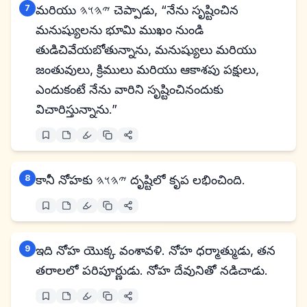
7
మరియు 𐤉𐤄𐤅𐤄 చెప్పాడు, “నేను సృష్టించిన
మనుష్యులను భూమి ముఖం నుండి
తుడిచివేయబోతున్నాను, మనుష్యులు మరియు
జంతువులు, క్రిములు మరియు ఆకాశపు పక్షులు,
ఎందుకంటే నేను వారిని సృష్టించినందుకు
విచారిస్తున్నాను.”
8
కానీ నోహకు 𐤉𐤄𐤅𐤄 దృష్టిలో కృప లభించింది.
9
ఇది నోహ యొక్క వంశావళి. నోహ ధర్మాత్ముడు, తన
తరాలలో పరిపూర్ణుడు. నోహ దేవునితో నడిచాడు.