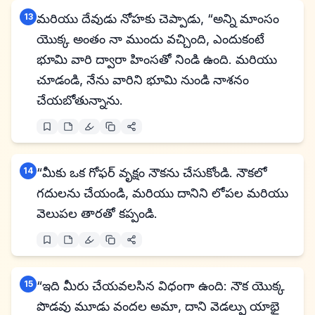
13
మరియు దేవుడు నోహకు చెప్పాడు, “అన్ని మాంసం
యొక్క అంతం నా ముందు వచ్చింది, ఎందుకంటే
భూమి వారి ద్వారా హింసతో నిండి ఉంది. మరియు
చూడండి, నేను వారిని భూమి నుండి నాశనం
చేయబోతున్నాను.
14
“మీకు ఒక గోఫర్ వృక్షం నౌకను చేసుకోండి. నౌకలో
గదులను చేయండి, మరియు దానిని లోపల మరియు
వెలుపల తారతో కప్పండి.
15
“ఇది మీరు చేయవలసిన విధంగా ఉంది: నౌక యొక్క
పొడవు మూడు వందల అమా, దాని వెడల్పు యాభై