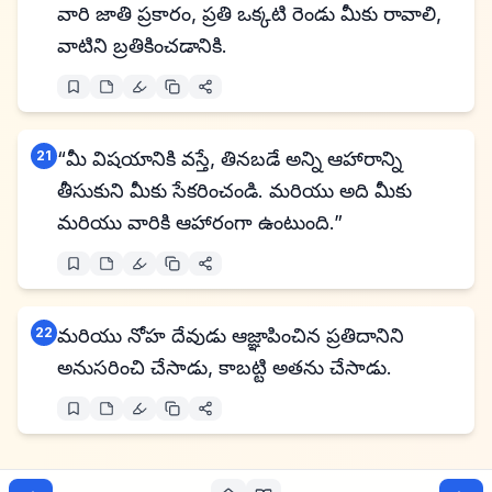
వారి జాతి ప్రకారం, ప్రతి ఒక్కటి రెండు మీకు రావాలి,
వాటిని బ్రతికించడానికి.
21
“మీ విషయానికి వస్తే, తినబడే అన్ని ఆహారాన్ని
తీసుకుని మీకు సేకరించండి. మరియు అది మీకు
మరియు వారికి ఆహారంగా ఉంటుంది.”
22
మరియు నోహ దేవుడు ఆజ్ఞాపించిన ప్రతిదానిని
అనుసరించి చేసాడు, కాబట్టి అతను చేసాడు.