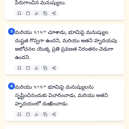
పేరుగాంచిన మనుష్యులు.
5
మరియు 𐤉𐤄𐤅𐤄 చూశాడు, భూమిపై మనుష్యుల
దుష్టత గొప్పగా ఉందని, మరియు అతని హృదయపు
ఆలోచనల యొక్క ప్రతి ప్రవణత నిరంతరం చెడుగా
ఉందని.
6
మరియు 𐤉𐤄𐤅𐤄 భూమిపై మనుష్యులను
సృష్టించినందుకు విచారించాడు, మరియు అతని
హృదయంలో దుఃఖించాడు.