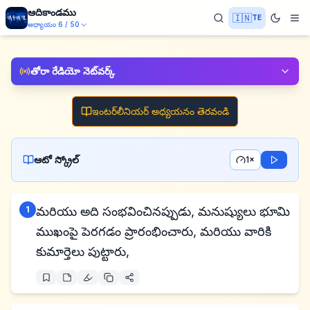
ఆదికాండము
🇮🇳
TE
అధ్యాయం
6
/
50
తోరా రేడియో నెట్‌వర్క్
ఇంటర్‌లీనియర్ అధ్యయనం తెరవండి
ఆటో స్క్రోల్
1×
1
మరియు అది సంభవించినప్పుడు, మనుష్యులు భూమి
ముఖంపై పెరగడం ప్రారంభించారు, మరియు వారికి
కుమార్తెలు పుట్టారు,