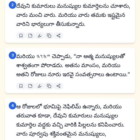
2
దేవుని కుమారులు మనుష్యుల కుమార్తెలను చూశారు,
వారు మంచి వారు. మరియు వారు తమకు ఇష్టమైన
వారిని భార్యలుగా తీసుకున్నారు.
3
మరియు 𐤉𐤄𐤅𐤄 చెప్పాడు, “నా ఆత్మ మనుష్యులతో
శాశ్వతంగా పోరాడదు. అతను మాంసం, మరియు
అతని రోజులు నూరు ఇరవై సంవత్సరాలు ఉంటాయి.”
4
ఆ రోజులలో భూమిపై నెఫిలిమ్ ఉన్నారు, మరియు
తరువాత కూడా, దేవుని కుమారులు మనుష్యుల
కుమార్తెల వద్దకు వచ్చి వారికి పిల్లలను కనిపించారు.
వారు పూర్వపు శక్తివంతమైన మనుష్యులు,