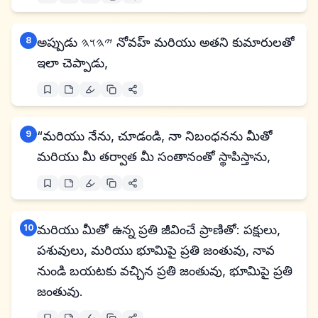
8
అప్పుడు 𐤉𐤄𐤅𐤄 నోవహ్ మరియు అతని కుమారులతో
ఇలా చెప్పాడు,
9
“మరియు నేను, చూడండి, నా నిబంధనను మీతో
మరియు మీ తర్వాత మీ సంతానంతో స్థాపిస్తాను,
10
మరియు మీతో ఉన్న ప్రతి జీవించే ప్రాణితో: పక్షులు,
పశువులు, మరియు భూమిపై ప్రతి జంతువు, నావ
నుండి బయటకు వచ్చిన ప్రతి జంతువు, భూమిపై ప్రతి
జంతువు.