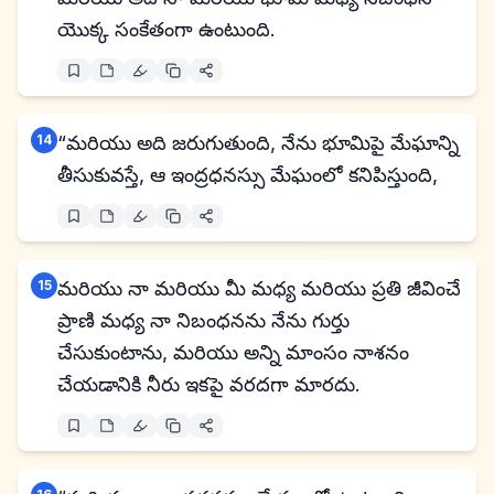
యొక్క సంకేతంగా ఉంటుంది.
14
“మరియు అది జరుగుతుంది, నేను భూమిపై మేఘాన్ని
తీసుకువస్తే, ఆ ఇంద్రధనస్సు మేఘంలో కనిపిస్తుంది,
15
మరియు నా మరియు మీ మధ్య మరియు ప్రతి జీవించే
ప్రాణి మధ్య నా నిబంధనను నేను గుర్తు
చేసుకుంటాను, మరియు అన్ని మాంసం నాశనం
చేయడానికి నీరు ఇకపై వరదగా మారదు.