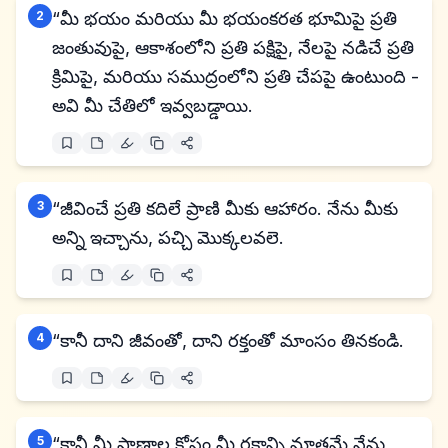
2
“మీ భయం మరియు మీ భయంకరత భూమిపై ప్రతి
జంతువుపై, ఆకాశంలోని ప్రతి పక్షిపై, నేలపై నడిచే ప్రతి
క్రిమిపై, మరియు సముద్రంలోని ప్రతి చేపపై ఉంటుంది -
అవి మీ చేతిలో ఇవ్వబడ్డాయి.
3
“జీవించే ప్రతి కదిలే ప్రాణి మీకు ఆహారం. నేను మీకు
అన్ని ఇచ్చాను, పచ్చి మొక్కలవలె.
4
“కానీ దాని జీవంతో, దాని రక్తంతో మాంసం తినకండి.
5
“కానీ మీ ప్రాణాల కోసం మీ రక్తాన్ని మాత్రమే నేను