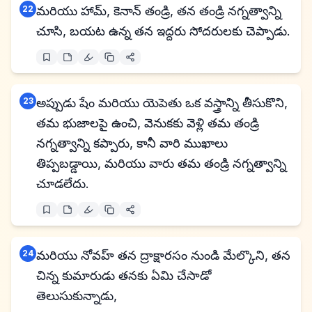
22
మరియు హామ్, కెనాన్ తండ్రి, తన తండ్రి నగ్నత్వాన్ని
చూసి, బయట ఉన్న తన ఇద్దరు సోదరులకు చెప్పాడు.
23
అప్పుడు షేం మరియు యెపెతు ఒక వస్త్రాన్ని తీసుకొని,
తమ భుజాలపై ఉంచి, వెనుకకు వెళ్లి తమ తండ్రి
నగ్నత్వాన్ని కప్పారు, కానీ వారి ముఖాలు
తిప్పబడ్డాయి, మరియు వారు తమ తండ్రి నగ్నత్వాన్ని
చూడలేదు.
24
మరియు నోవహ్ తన ద్రాక్షారసం నుండి మేల్కొని, తన
చిన్న కుమారుడు తనకు ఏమి చేసాడో
తెలుసుకున్నాడు,