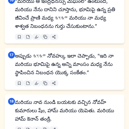
16
“మరియు ఆ ఇంద్రధనస్సు మేఘంలో ఉంటుంది,
మరియు నేను దానిని చూస్తాను, భూమిపై ఉన్న ప్రతి
జీవించే ప్రాణి మధ్య 𐤉𐤄𐤅𐤄 మరియు నా మధ్య
శాశ్వత నిబంధనను గుర్తు చేసుకుంటాను.”
17
అప్పుడు 𐤉𐤄𐤅𐤄 నోవహ్కు ఇలా చెప్పాడు, “ఇది నా
మరియు భూమిపై ఉన్న అన్ని మాంసం మధ్య నేను
స్థాపించిన నిబంధన యొక్క సంకేతం.”
18
మరియు నావ నుండి బయటకు వచ్చిన నోవహ్
కుమారులు షేం, హామ్ మరియు యెపెతు. మరియు
హామ్ కెనాన్ తండ్రి.