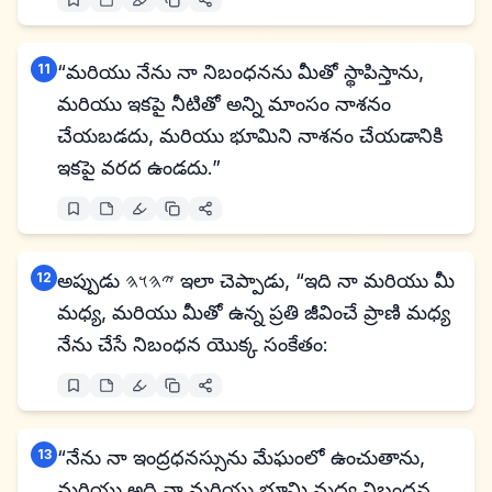
11
“మరియు నేను నా నిబంధనను మీతో స్థాపిస్తాను,
మరియు ఇకపై నీటితో అన్ని మాంసం నాశనం
చేయబడదు, మరియు భూమిని నాశనం చేయడానికి
ఇకపై వరద ఉండదు.”
12
అప్పుడు 𐤉𐤄𐤅𐤄 ఇలా చెప్పాడు, “ఇది నా మరియు మీ
మధ్య, మరియు మీతో ఉన్న ప్రతి జీవించే ప్రాణి మధ్య
నేను చేసే నిబంధన యొక్క సంకేతం:
13
“నేను నా ఇంద్రధనస్సును మేఘంలో ఉంచుతాను,
మరియు అది నా మరియు భూమి మధ్య నిబంధన