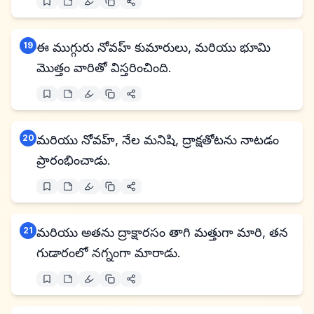
19
ఈ ముగ్గురు నోవహ్ కుమారులు, మరియు భూమి
మొత్తం వారితో విస్తరించింది.
20
మరియు నోవహ్, నేల మనిషి, ద్రాక్షతోటను నాటడం
ప్రారంభించాడు.
21
మరియు అతను ద్రాక్షారసం తాగి మత్తుగా మారి, తన
గుడారంలో నగ్నంగా మారాడు.