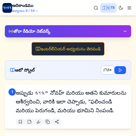
ఆదికాండము
🇮🇳
TE
అధ్యాయం
9
/
50
తోరా రేడియో నెట్‌వర్క్
ఇంటర్‌లీనియర్ అధ్యయనం తెరవండి
ఆటో స్క్రోల్
1×
1
అప్పుడు 𐤉𐤄𐤅𐤄 నోవహ్ మరియు అతని కుమారులను
ఆశీర్వదించి, వారికి ఇలా చెప్పాడు, “ఫలించండి
మరియు పెరుగండి, మరియు భూమిని నింపండి.