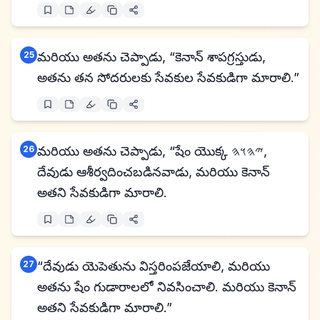
25
మరియు అతను చెప్పాడు, “కెనాన్ శాపగ్రస్తుడు,
అతను తన సోదరులకు సేవకుల సేవకుడిగా మారాలి.”
26
మరియు అతను చెప్పాడు, “షేం యొక్క 𐤉𐤄𐤅𐤄,
దేవుడు ఆశీర్వదించబడినవాడు, మరియు కెనాన్
అతని సేవకుడిగా మారాలి.
27
“దేవుడు యెపెతును విస్తరింపజేయాలి, మరియు
అతను షేం గుడారాలలో నివసించాలి. మరియు కెనాన్
అతని సేవకుడిగా మారాలి.”