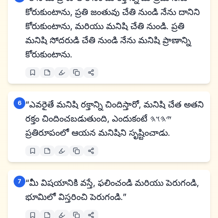
కోరుకుంటాను, ప్రతి జంతువు చేతి నుండి నేను దానిని
కోరుకుంటాను, మరియు మనిషి చేతి నుండి. ప్రతి
మనిషి సోదరుడి చేతి నుండి నేను మనిషి ప్రాణాన్ని
కోరుకుంటాను.
6
“ఎవరైతే మనిషి రక్తాన్ని చిందిస్తారో, మనిషి చేత అతని
రక్తం చిందించబడుతుంది, ఎందుకంటే 𐤉𐤄𐤅𐤄
ప్రతిరూపంలో ఆయన మనిషిని సృష్టించాడు.
7
“మీ విషయానికి వస్తే, ఫలించండి మరియు పెరుగండి,
భూమిలో విస్తరించి పెరుగండి.”