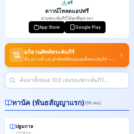
ฟรี
ดาวน์โหลดแอปฟรี
อ่านพระคัมภีร์ได้ทุกที่ทุกเวลา
App Store
Google Play
อภิธานศัพท์พระคัมภีร์
ชื่อ สถานที่ และคำศัพท์ที่พบตลอดทั้งพระคัมภีร์ — พร้อมความหมายที่ฟื้นคืนแล้ว
ทานัค
(
พันธสัญญาแรก
)
(
39
เล่ม
)
ปฐมกาล
𐤁𐤓𐤀𐤔𐤉𐤕