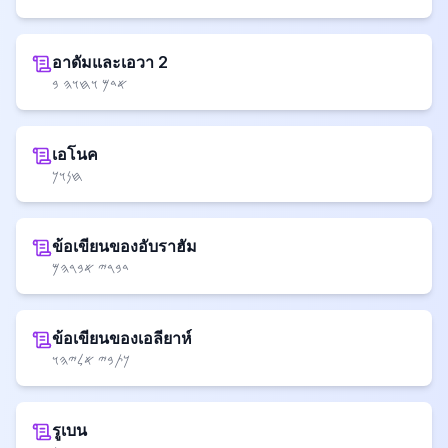
อาดัมและเอวา 2
𐤀𐤃𐤌 𐤅𐤇𐤅𐤄 𐤁
เอโนค
𐤇𐤍𐤅𐤊
ข้อเขียนของอับราฮัม
𐤃𐤁𐤓𐤉 𐤀𐤁𐤓𐤄𐤌
ข้อเขียนของเอลียาห์
𐤊𐤕𐤁𐤉 𐤀𐤋𐤉𐤄𐤅
รูเบน