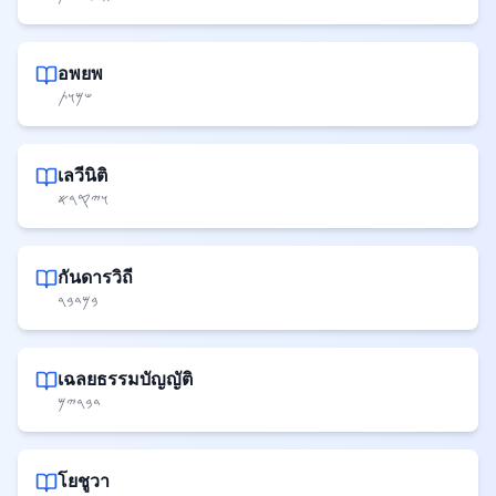
อพยพ
𐤔𐤌𐤅𐤕
เลวีนิติ
𐤅𐤉𐤒𐤓𐤀
กันดารวิถี
𐤁𐤌𐤃𐤁𐤓
เฉลยธรรมบัญญัติ
𐤃𐤁𐤓𐤉𐤌
โยชูวา