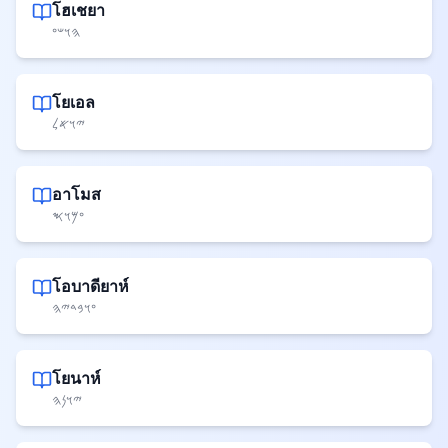
โฮเชยา
𐤄𐤅𐤔𐤏
โยเอล
𐤉𐤅𐤀𐤋
อาโมส
𐤏𐤌𐤅𐤎
โอบาดียาห์
𐤏𐤅𐤁𐤃𐤉𐤄
โยนาห์
𐤉𐤅𐤍𐤄