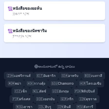
หนังสือของยอห์น
𐤎𐤐𐤓 𐤉𐤅𐤇𐤍𐤍
หนังสือของนัทซาริม
𐤎𐤐𐤓 𐤄𐤍𐤑𐤓𐤉𐤌
అందుబాటులో ఉన్న భాషలు
🇿🇦
แอฟริกานส์
🇪🇹
อัมฮาริก
🇸🇦
อาหรับ
🇧🇩
เบงกาลี
🇲🇲
พม่า
🇭🇰
กวางตุ้ง
🇬🇺
Chamorro
🇭🇷
โครเอเชีย
🇨🇿
เช็ก
🇳🇱
ดัตช์
🇺🇸
อังกฤษ
🇵🇭
ฟิลิปปินส์
🇫🇷
ฝรั่งเศส
🇩🇪
เยอรมัน
🇬🇷
กรีก
🇮🇳
คุชราต
🇳🇬
เฮาซา
🇮🇱
ฮิบรู
🇮🇳
ฮินดี
🇭🇺
ฮังการี