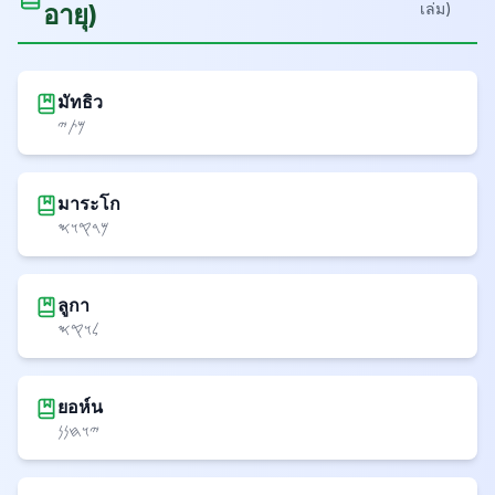
อายุ
)
เล่ม
)
มัทธิว
𐤌𐤕𐤉
มาระโก
𐤌𐤓𐤒𐤅𐤎
ลูกา
𐤋𐤅𐤒𐤎
ยอห์น
𐤉𐤅𐤇𐤍𐤍