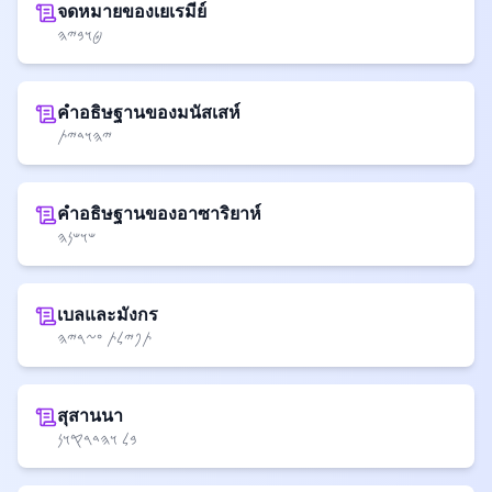
จดหมายของเยเรมีย์
𐤈𐤅𐤁𐤉𐤄
คำอธิษฐานของมนัสเสห์
𐤉𐤄𐤅𐤃𐤉𐤕
คำอธิษฐานของอาซาริยาห์
𐤔𐤅𐤔𐤍𐤄
เบลและมังกร
𐤕𐤐𐤉𐤋𐤕 𐤏𐤆𐤓𐤉𐤄
สุสานนา
𐤁𐤋 𐤅𐤄𐤃𐤓𐤒𐤅𐤍