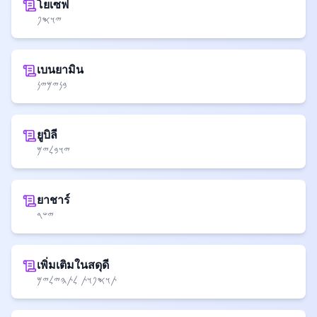
โยเซฟ
𐤉𐤅𐤎𐤐
เบนยามิน
𐤁𐤍𐤉𐤌𐤉𐤍
ยูบิลี
𐤉𐤅𐤁𐤋𐤉𐤌
ยาชาร์
𐤉𐤔𐤓
เพิ่มเติมในสดุดี
𐤕𐤅𐤎𐤐𐤅𐤕 𐤋𐤕𐤄𐤉𐤋𐤉𐤌