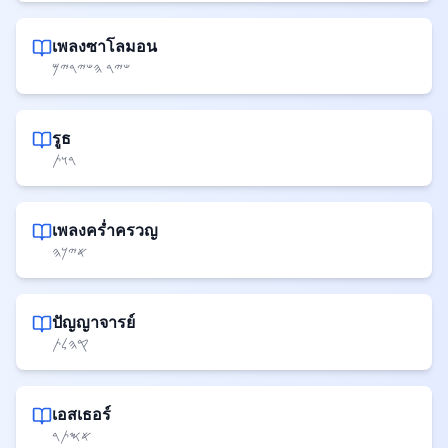
เพลงซาโลมอน
𐤔𐤉𐤓 𐤄𐤔𐤉𐤓𐤉𐤌
รูธ
𐤓𐤅𐤕
เพลงคร่ำครวญ
𐤀𐤉𐤊𐤄
ปัญญาจารย์
𐤒𐤄𐤋𐤕
เอสเธอร์
𐤀𐤎𐤕𐤓