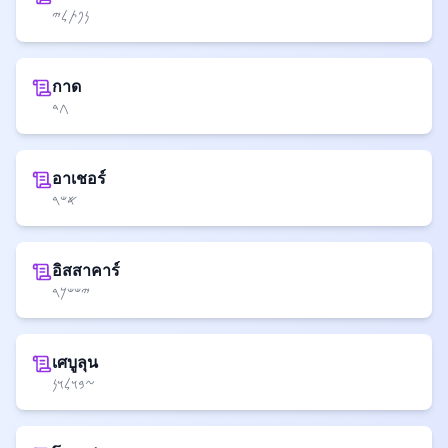
𐤍𐤐𐤕𐤋𐤉
กาด
𐤂𐤃
อาเชอร์
𐤀𐤔𐤓
อิสสาคาร์
𐤉𐤔𐤔𐤊𐤓
เศบูลุน
𐤆𐤁𐤅𐤋𐤅𐤍