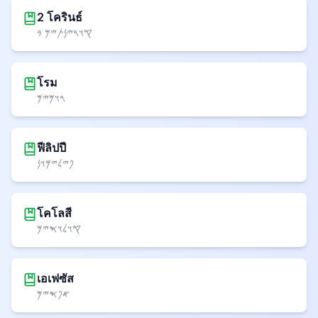
2 โครินธ์
𐤒𐤅𐤓𐤉𐤍𐤕𐤉𐤌 𐤁
โรม
𐤓𐤅𐤌𐤉𐤌
ฟีลิปปี
𐤐𐤉𐤋𐤉𐤌𐤅𐤍
โคโลสี
𐤒𐤅𐤋𐤅𐤎𐤉𐤌
เอเฟซัส
𐤀𐤐𐤎𐤉𐤌