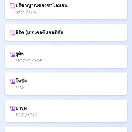
ปรีชาญาณของซาโลมอน
𐤇𐤊𐤌𐤕 𐤔𐤋𐤌𐤄
สิรัค (เอกเคลซีแอสติคัส
ยูดิธ
𐤀𐤂𐤓𐤕 𐤉𐤓𐤌𐤉𐤄𐤅
โทบิต
𐤁𐤓𐤅𐤊
บารุค
𐤕𐤐𐤉𐤋𐤕 𐤌𐤍𐤔𐤄