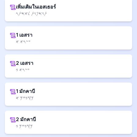
เพิ่มเติมในเอสเธอร์
𐤕𐤅𐤎𐤐𐤅𐤕 𐤋𐤀𐤎𐤕𐤓
1 เอสรา
𐤏𐤆𐤓𐤀 𐤀
2 เอสรา
𐤏𐤆𐤓𐤀 𐤁
1 มักคาบี
𐤌𐤒𐤁𐤉𐤌 𐤀
2 มักคาบี
𐤌𐤒𐤁𐤉𐤌 𐤁