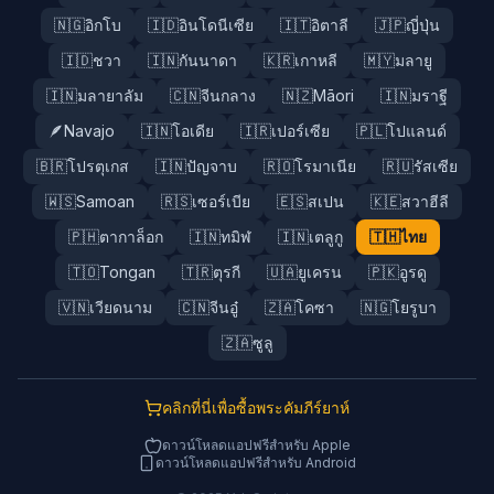
🇳🇬
อิกโบ
🇮🇩
อินโดนีเซีย
🇮🇹
อิตาลี
🇯🇵
ญี่ปุ่น
🇮🇩
ชวา
🇮🇳
กันนาดา
🇰🇷
เกาหลี
🇲🇾
มลายู
🇮🇳
มลายาลัม
🇨🇳
จีนกลาง
🇳🇿
Māori
🇮🇳
มราฐี
🪶
Navajo
🇮🇳
โอเดีย
🇮🇷
เปอร์เซีย
🇵🇱
โปแลนด์
🇧🇷
โปรตุเกส
🇮🇳
ปัญจาบ
🇷🇴
โรมาเนีย
🇷🇺
รัสเซีย
🇼🇸
Samoan
🇷🇸
เซอร์เบีย
🇪🇸
สเปน
🇰🇪
สวาฮีลี
🇵🇭
ตากาล็อก
🇮🇳
ทมิฬ
🇮🇳
เตลูกู
🇹🇭
ไทย
🇹🇴
Tongan
🇹🇷
ตุรกี
🇺🇦
ยูเครน
🇵🇰
อูรดู
🇻🇳
เวียดนาม
🇨🇳
จีนอู๋
🇿🇦
โคซา
🇳🇬
โยรูบา
🇿🇦
ซูลู
คลิกที่นี่เพื่อซื้อพระคัมภีร์ยาห์
ดาวน์โหลดแอปฟรีสำหรับ Apple
ดาวน์โหลดแอปฟรีสำหรับ Android