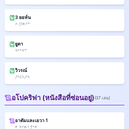
3 ยอห์น
𐤉𐤅𐤇𐤍𐤍 𐤂
ยูดา
𐤉𐤄𐤅𐤃𐤄
วิวรณ์
𐤄𐤕𐤂𐤋𐤅𐤕
อโปคริฟา
(
หนังสือที่ซ่อนอยู่
)
(
37
เล่ม
)
อาดัมและเอวา 1
𐤀𐤃𐤌 𐤅𐤇𐤅𐤄 𐤀