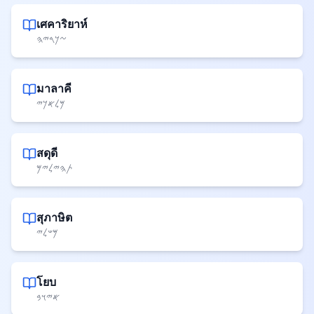
เศคาริยาห์
𐤆𐤊𐤓𐤉𐤄
มาลาคี
𐤌𐤋𐤀𐤊𐤉
สดุดี
𐤕𐤄𐤉𐤋𐤉𐤌
สุภาษิต
𐤌𐤔𐤋𐤉
โยบ
𐤀𐤉𐤅𐤁