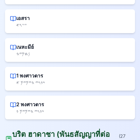
เอสรา
𐤏𐤆𐤓𐤀
เนหะมีย์
𐤍𐤇𐤌𐤉𐤄
1 พงศาวดาร
𐤃𐤁𐤓𐤉 𐤄𐤉𐤌𐤉𐤌 𐤀
2 พงศาวดาร
𐤃𐤁𐤓𐤉 𐤄𐤉𐤌𐤉𐤌 𐤁
บริต ฮาดาชา
(
พันธสัญญาที่ต่อ
(
27