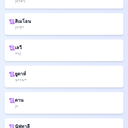
𐤓𐤀𐤅𐤁𐤍
สิเมโอน
𐤔𐤌𐤏𐤅𐤍
เลวี
𐤋𐤅𐤉
ยูดาห์
𐤉𐤄𐤅𐤃𐤄
ดาน
𐤃𐤍
นัฟทาลี