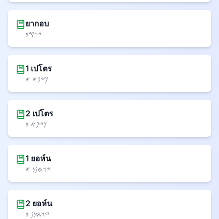
ยากอบ
𐤉𐤏𐤒𐤁
1 เปโตร
𐤊𐤉𐤐𐤀 𐤀
2 เปโตร
𐤊𐤉𐤐𐤀 𐤁
1 ยอห์น
𐤉𐤅𐤇𐤍𐤍 𐤀
2 ยอห์น
𐤉𐤅𐤇𐤍𐤍 𐤁