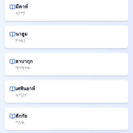
มีคาห์
𐤌𐤉𐤊𐤄
นาฮูม
𐤍𐤇𐤅𐤌
ฮาบากุก
𐤇𐤁𐤒𐤅𐤒
เศฟันยาห์
𐤑𐤐𐤍𐤉𐤄
ฮักกัย
𐤇𐤂𐤉