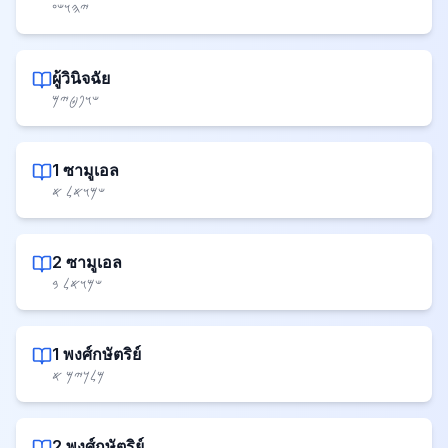
𐤉𐤄𐤅𐤔𐤏
ผู้วินิจฉัย
𐤔𐤅𐤐𐤈𐤉𐤌
1 ซามูเอล
𐤔𐤌𐤅𐤀𐤋 𐤀
2 ซามูเอล
𐤔𐤌𐤅𐤀𐤋 𐤁
1 พงศ์กษัตริย์
𐤌𐤋𐤊𐤉𐤌 𐤀
2 พงศ์กษัตริย์