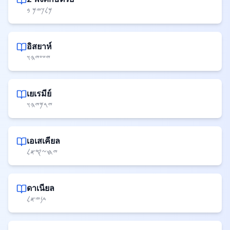
𐤌𐤋𐤊𐤉𐤌 𐤁
อิสยาห์
𐤉𐤔𐤏𐤉𐤄𐤅
เยเรมีย์
𐤉𐤓𐤌𐤉𐤄𐤅
เอเสเคียล
𐤉𐤇𐤆𐤒𐤀𐤋
ดาเนียล
𐤃𐤍𐤉𐤀𐤋