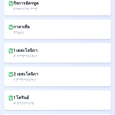
กิจการอัครทูต
𐤌𐤏𐤔𐤉 𐤄𐤔𐤋𐤉𐤇𐤉𐤌
กาลาเทีย
𐤂𐤋𐤈𐤉𐤌
1 เธสะโลนิกา
𐤕𐤎𐤋𐤅𐤍𐤉𐤒𐤉𐤌 𐤀
2 เธสะโลนิกา
𐤕𐤎𐤋𐤅𐤍𐤉𐤒𐤉𐤌 𐤁
1 โครินธ์
𐤒𐤅𐤓𐤉𐤍𐤕𐤉𐤌 𐤀