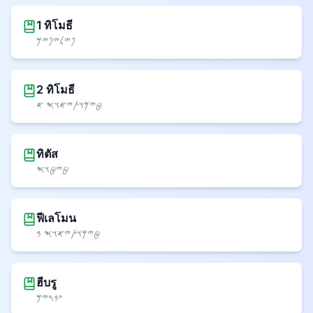
1 ทิโมธี
𐤐𐤉𐤋𐤉𐤐𐤉𐤌
2 ทิโมธี
𐤈𐤉𐤌𐤅𐤕𐤉𐤀𐤅𐤎 𐤀
ทิตัส
𐤈𐤉𐤈𐤅𐤎
ฟีเลโมน
𐤈𐤉𐤌𐤅𐤕𐤉𐤀𐤅𐤎 𐤁
ฮีบรู
𐤏𐤁𐤓𐤉𐤌