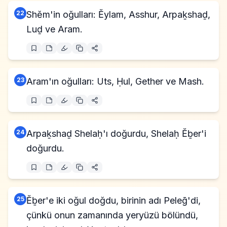
22
Shĕm'in oğulları: Ĕylam, Asshur, Arpaḵshaḏ,
Luḏ ve Aram.
23
Aram'ın oğulları: Uts, Ḥul, Gether ve Mash.
24
Arpaḵshaḏ Shelaḥ'ı doğurdu, Shelaḥ Ĕḇer'i
doğurdu.
25
Ĕḇer'e iki oğul doğdu, birinin adı Peleḡ'di,
çünkü onun zamanında yeryüzü bölündü,