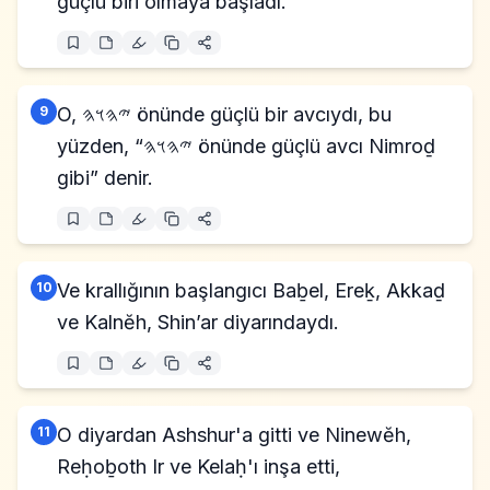
güçlü biri olmaya başladı.
9
O, 𐤉𐤄𐤅𐤄 önünde güçlü bir avcıydı, bu
yüzden, “𐤉𐤄𐤅𐤄 önünde güçlü avcı Nimroḏ
gibi” denir.
10
Ve krallığının başlangıcı Baḇel, Ereḵ, Akkaḏ
ve Kalnĕh, Shin’ar diyarındaydı.
11
O diyardan Ashshur'a gitti ve Ninewĕh,
Reḥoḇoth Ir ve Kelaḥ'ı inşa etti,