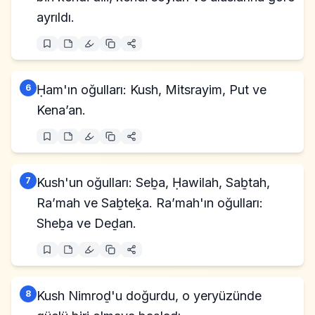
ayrıldı.
6
Ḥam'ın oğulları: Kush, Mitsrayim, Put ve
Kena’an.
7
Kush'un oğulları: Seḇa, Ḥawilah, Saḇtah,
Ra’mah ve Saḇteḵa. Ra’mah'ın oğulları:
Sheḇa ve Deḏan.
8
Kush Nimroḏ'u doğurdu, o yeryüzünde