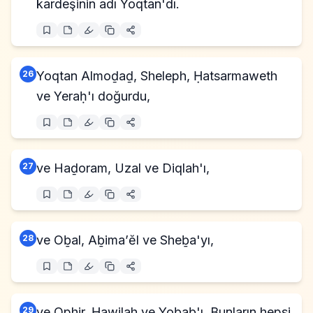
kardeşinin adı Yoqtan'dı.
26
Yoqtan Almoḏaḏ, Sheleph, Ḥatsarmaweth
ve Yeraḥ'ı doğurdu,
27
ve Haḏoram, Uzal ve Diqlah'ı,
28
ve Oḇal, Aḇima’ĕl ve Sheḇa'yı,
29
ve Ophir, Ḥawilah ve Yoḇaḇ'ı. Bunların hepsi