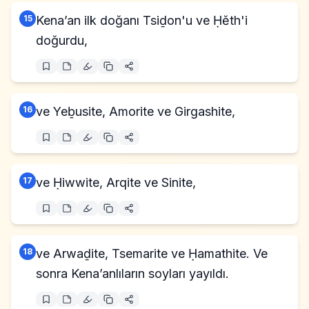
15
Kena’an ilk doğanı Tsiḏon'u ve Ḥĕth'i
doğurdu,
16
ve Yeḇusite, Amorite ve Girgashite,
17
ve Ḥiwwite, Arqite ve Sinite,
18
ve Arwaḏite, Tsemarite ve Ḥamathite. Ve
sonra Kena’anlıların soyları yayıldı.