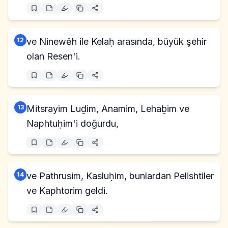
12
ve Ninewĕh ile Kelaḥ arasında, büyük şehir
olan Resen'i.
13
Mitsrayim Luḏim, Anamim, Lehaḇim ve
Naphtuḥim'i doğurdu,
14
ve Pathrusim, Kasluḥim, bunlardan Pelishtiler
ve Kaphtorim geldi.