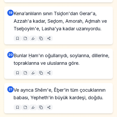
19
Kena’anlıların sınırı Tsiḏon'dan Gerar'a,
Azzah'a kadar, Seḏom, Amorah, Aḏmah ve
Tseḇoyim'e, Lasha'ya kadar uzanıyordu.
20
Bunlar Ḥam'ın oğullarıydı, soylarına, dillerine,
topraklarına ve uluslarına göre.
21
Ve ayrıca Shĕm'e, Ĕḇer'in tüm çocuklarının
babası, Yepheth'in büyük kardeşi, doğdu.