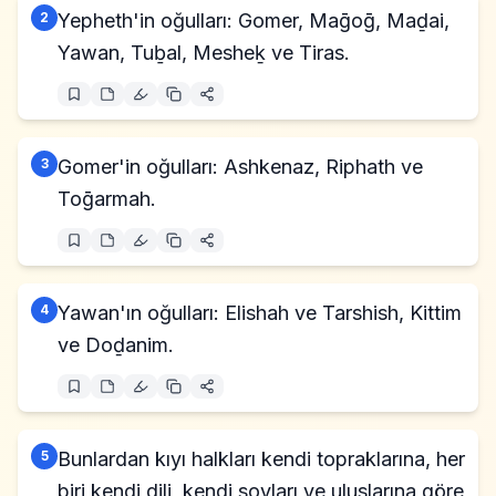
2
Yepheth'in oğulları: Gomer, Maḡoḡ, Maḏai,
Yawan, Tuḇal, Mesheḵ ve Tiras.
3
Gomer'in oğulları: Ashkenaz, Riphath ve
Toḡarmah.
4
Yawan'ın oğulları: Elishah ve Tarshish, Kittim
ve Doḏanim.
5
Bunlardan kıyı halkları kendi topraklarına, her
biri kendi dili, kendi soyları ve uluslarına göre