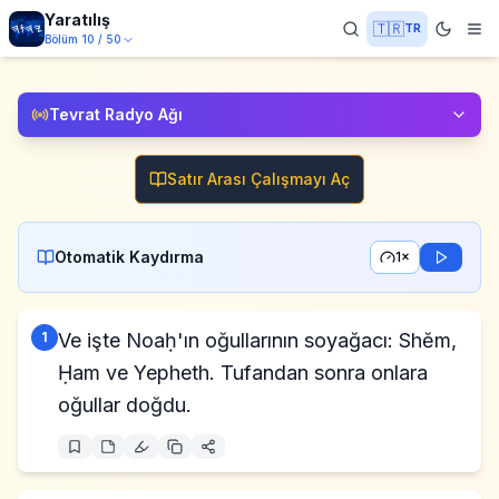
Yaratılış
🇹🇷
TR
Bölüm
10
/
50
Tevrat Radyo Ağı
Satır Arası Çalışmayı Aç
Otomatik Kaydırma
1×
1
Ve işte Noaḥ'ın oğullarının soyağacı: Shĕm,
Ḥam ve Yepheth. Tufandan sonra onlara
oğullar doğdu.