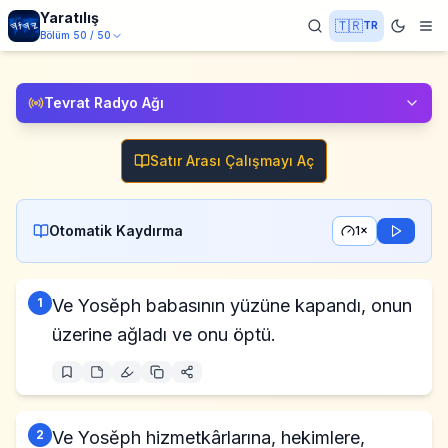
Yaratılış
🇹🇷
TR
Bölüm
50
/
50
Tevrat Radyo Ağı
Satır Arası Çalışmayı Aç
Otomatik Kaydırma
1×
1
Ve Yosĕph babasının yüzüne kapandı, onun
üzerine ağladı ve onu öptü.
2
Ve Yosĕph hizmetkârlarına, hekimlere,