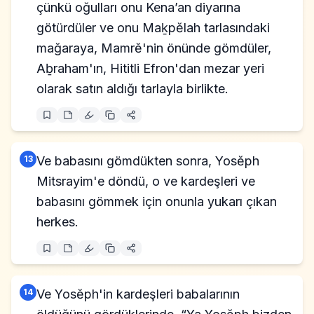
çünkü oğulları onu Kena’an diyarına
götürdüler ve onu Maḵpĕlah tarlasındaki
mağaraya, Mamrĕ'nin önünde gömdüler,
Aḇraham'ın, Hititli Efron'dan mezar yeri
olarak satın aldığı tarlayla birlikte.
13
Ve babasını gömdükten sonra, Yosĕph
Mitsrayim'e döndü, o ve kardeşleri ve
babasını gömmek için onunla yukarı çıkan
herkes.
14
Ve Yosĕph'in kardeşleri babalarının