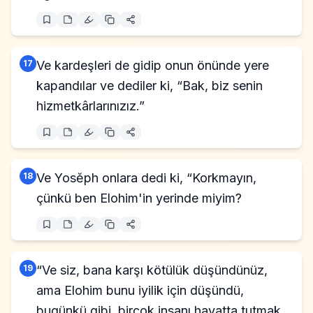
17
Ve kardeşleri de gidip onun önünde yere
kapandılar ve dediler ki, “Bak, biz senin
hizmetkârlarınızız.”
18
Ve Yosĕph onlara dedi ki, “Korkmayın,
çünkü ben Elohim'in yerinde miyim?
19
“Ve siz, bana karşı kötülük düşündünüz,
ama Elohim bunu iyilik için düşündü,
bugünkü gibi, birçok insanı hayatta tutmak