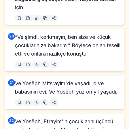
için.
20
“Ve şimdi, korkmayın, ben size ve küçük
çocuklarınıza bakarım.” Böylece onları teselli
etti ve onlara nazikçe konuştu.
21
Ve Yosĕph Mitsrayim'de yaşadı, o ve
babasının evi. Ve Yosĕph yüz on yıl yaşadı.
22
Ve Yosĕph, Efrayim'in çocuklarını üçüncü