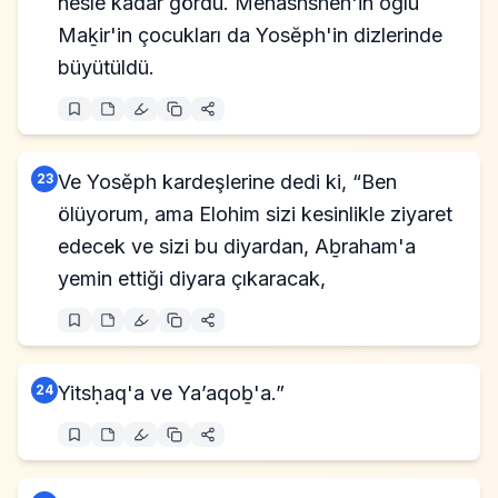
nesle kadar gördü. Menashsheh'in oğlu
Maḵir'in çocukları da Yosĕph'in dizlerinde
büyütüldü.
23
Ve Yosĕph kardeşlerine dedi ki, “Ben
ölüyorum, ama Elohim sizi kesinlikle ziyaret
edecek ve sizi bu diyardan, Aḇraham'a
yemin ettiği diyara çıkaracak,
24
Yitsḥaq'a ve Ya’aqoḇ'a.”