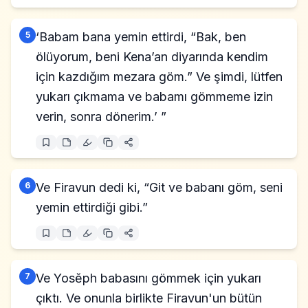
5
‘Babam bana yemin ettirdi, “Bak, ben
ölüyorum, beni Kena’an diyarında kendim
için kazdığım mezara göm.” Ve şimdi, lütfen
yukarı çıkmama ve babamı gömmeme izin
verin, sonra dönerim.’ ”
6
Ve Firavun dedi ki, “Git ve babanı göm, seni
yemin ettirdiği gibi.”
7
Ve Yosĕph babasını gömmek için yukarı
çıktı. Ve onunla birlikte Firavun'un bütün