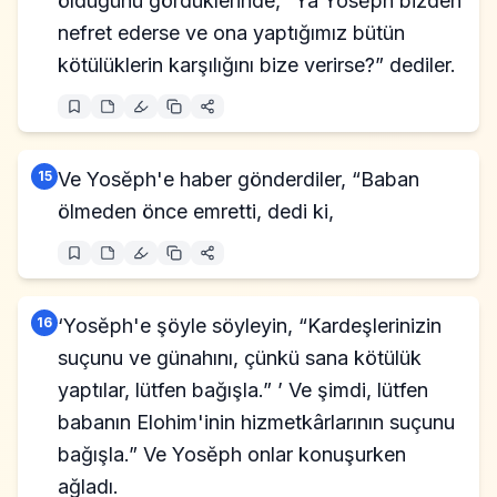
öldüğünü gördüklerinde, “Ya Yosĕph bizden
nefret ederse ve ona yaptığımız bütün
kötülüklerin karşılığını bize verirse?” dediler.
15
Ve Yosĕph'e haber gönderdiler, “Baban
ölmeden önce emretti, dedi ki,
16
‘Yosĕph'e şöyle söyleyin, “Kardeşlerinizin
suçunu ve günahını, çünkü sana kötülük
yaptılar, lütfen bağışla.” ’ Ve şimdi, lütfen
babanın Elohim'inin hizmetkârlarının suçunu
bağışla.” Ve Yosĕph onlar konuşurken
ağladı.