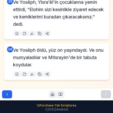
25
Ve Yosĕph, Yisra’ĕl'in çocuklarına yemin
ettirdi, “Elohim sizi kesinlikle ziyaret edecek
ve kemiklerimi buradan çıkaracaksınız.”
dedi.
26
Ve Yosĕph öldü, yüz on yaşındaydı. Ve onu
mumyaladılar ve Mitsrayim'de bir tabuta
koydular.
Purchase Yah Scriptures
iOS
Android