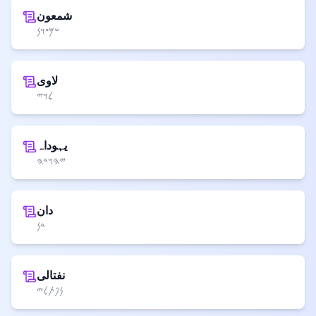
شمعون
𐤔𐤌𐤏𐤅𐤍
لاوی
𐤋𐤅𐤉
یہوداہ
𐤉𐤄𐤅𐤃𐤄
دان
𐤃𐤍
نفتالی
𐤍𐤐𐤕𐤋𐤉