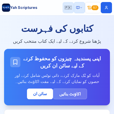
Yah Scriptures
🇵🇰
157
کتابوں کی فہرست
پڑھنا شروع کرنے کے لیے ایک کتاب منتخب کریں
اپنی پسندیدہ چیزوں کو محفوظ کرنے
کے لیے سائن ان کریں
آیات کو بُک مارک کرنے، ذاتی نوٹس شامل کرنے اور
حصوں کو نمایاں کرنے کے لیے مفت اکاؤنٹ بنائیں۔
سائن ان
اکاؤنٹ بنائیں