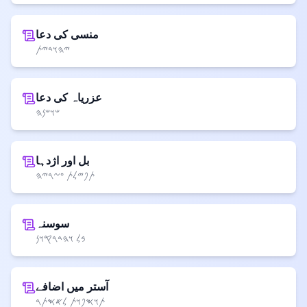
منسی کی دعا
𐤉𐤄𐤅𐤃𐤉𐤕
عزریاہ کی دعا
𐤔𐤅𐤔𐤍𐤄
بل اور اژدہا
𐤕𐤐𐤉𐤋𐤕 𐤏𐤆𐤓𐤉𐤄
سوسنہ
𐤁𐤋 𐤅𐤄𐤃𐤓𐤒𐤅𐤍
آستر میں اضافے
𐤕𐤅𐤎𐤐𐤅𐤕 𐤋𐤀𐤎𐤕𐤓