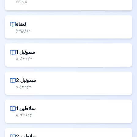
𐤉𐤄𐤅𐤔𐤏
قضاة
𐤔𐤅𐤐𐤈𐤉𐤌
1 سموئیل
𐤔𐤌𐤅𐤀𐤋 𐤀
2 سموئیل
𐤔𐤌𐤅𐤀𐤋 𐤁
1 سلاطین
𐤌𐤋𐤊𐤉𐤌 𐤀
2 سلاطین