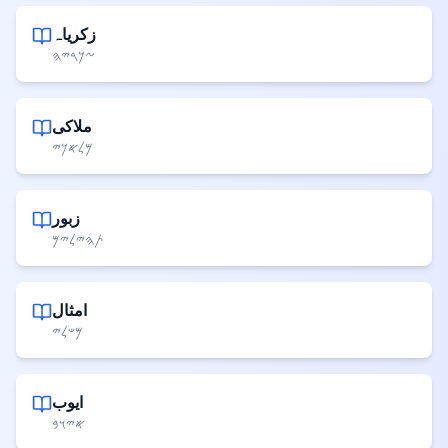
زکریاہ
𐤆𐤊𐤓𐤉𐤄
ملاکی
𐤌𐤋𐤀𐤊𐤉
زبور
𐤕𐤄𐤉𐤋𐤉𐤌
امثال
𐤌𐤔𐤋𐤉
ایوب
𐤀𐤉𐤅𐤁