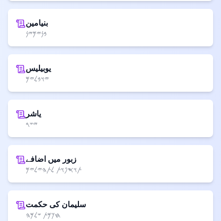
بنیامین
𐤁𐤍𐤉𐤌𐤉𐤍
یوبیلیس
𐤉𐤅𐤁𐤋𐤉𐤌
یاشر
𐤉𐤔𐤓
زبور میں اضافے
𐤕𐤅𐤎𐤐𐤅𐤕 𐤋𐤕𐤄𐤉𐤋𐤉𐤌
سلیمان کی حکمت
𐤇𐤊𐤌𐤕 𐤔𐤋𐤌𐤄