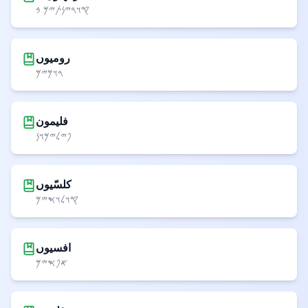
𐤒𐤅𐤓𐤉𐤍𐤕𐤉𐤌 𐤁
رومیوں
𐤓𐤅𐤌𐤉𐤌
فلیمون
𐤐𐤉𐤋𐤉𐤌𐤅𐤍
کلسّیوں
𐤒𐤅𐤋𐤅𐤎𐤉𐤌
افسیوں
𐤀𐤐𐤎𐤉𐤌