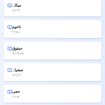
میکاہ
𐤌𐤉𐤊𐤄
ناحوم
𐤍𐤇𐤅𐤌
حبقوق
𐤇𐤁𐤒𐤅𐤒
صفنیاہ
𐤑𐤐𐤍𐤉𐤄
حجی
𐤇𐤂𐤉