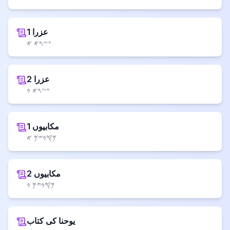
1 عزرا
𐤏𐤆𐤓𐤀 𐤀
2 عزرا
𐤏𐤆𐤓𐤀 𐤁
1 مکابیوں
𐤌𐤒𐤁𐤉𐤌 𐤀
2 مکابیوں
𐤌𐤒𐤁𐤉𐤌 𐤁
یوحنا کی کتاب