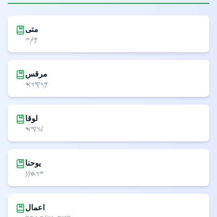
متی
𐤌𐤕𐤉
مرقس
𐤌𐤓𐤒𐤅𐤎
لوقا
𐤋𐤅𐤒𐤎
یوحنا
𐤉𐤅𐤇𐤍𐤍
اعمال