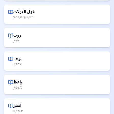
غزل الغزلات
𐤔𐤉𐤓 𐤄𐤔𐤉𐤓𐤉𐤌
روت
𐤓𐤅𐤕
نوحہ
𐤀𐤉𐤊𐤄
واعظ
𐤒𐤄𐤋𐤕
آستر
𐤀𐤎𐤕𐤓