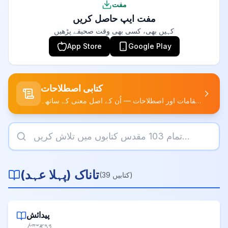
مفت
مفت ایپ حاصل کریں
کہیں بھی، کسی بھی وقت صحیفے پڑھیں
App Store
Google Play
کتابی اصطلاحات
صحائف میں پائے جانے والے نام، مقامات اور اصطلاحات — اُن کے اصل معنی کے ساتھ۔
تاناک
(
پہلا عہد
)
)
کتابیں
39
(
پیدائش
𐤁𐤓𐤀𐤔𐤉𐤕