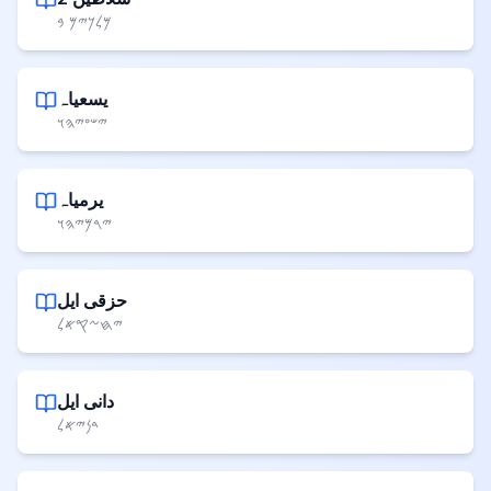
𐤌𐤋𐤊𐤉𐤌 𐤁
یسعیاہ
𐤉𐤔𐤏𐤉𐤄𐤅
یرمیاہ
𐤉𐤓𐤌𐤉𐤄𐤅
حزقی ایل
𐤉𐤇𐤆𐤒𐤀𐤋
دانی ایل
𐤃𐤍𐤉𐤀𐤋