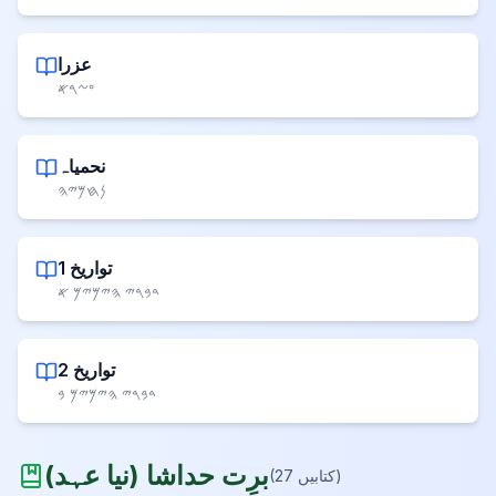
عزرا
𐤏𐤆𐤓𐤀
نحمیاہ
𐤍𐤇𐤌𐤉𐤄
1 تواریخ
𐤃𐤁𐤓𐤉 𐤄𐤉𐤌𐤉𐤌 𐤀
2 تواریخ
𐤃𐤁𐤓𐤉 𐤄𐤉𐤌𐤉𐤌 𐤁
برِت حداشا
(
نیا عہد
)
)
کتابیں
27
(