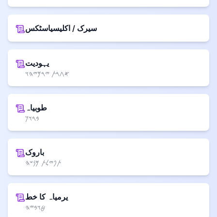
سیرک / اکلیسیاسٹکس
یہودیت
𐤀𐤂𐤓𐤕 𐤉𐤓𐤌𐤉𐤄𐤅
طوبیاہ
𐤁𐤓𐤅𐤊
باروک
𐤕𐤐𐤉𐤋𐤕 𐤌𐤍𐤔𐤄
یرمیاہ کا خط
𐤈𐤅𐤁𐤉𐤄