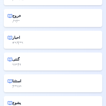
خروج
𐤔𐤌𐤅𐤕
احبار
𐤅𐤉𐤒𐤓𐤀
گنتی
𐤁𐤌𐤃𐤁𐤓
استثنا
𐤃𐤁𐤓𐤉𐤌
یشوع