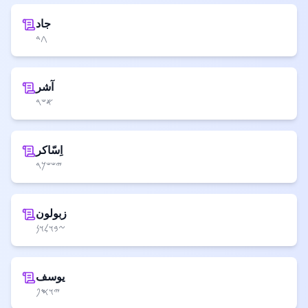
جاد
𐤂𐤃
آشر
𐤀𐤔𐤓
اِسّاکر
𐤉𐤔𐤔𐤊𐤓
زبولون
𐤆𐤁𐤅𐤋𐤅𐤍
یوسف
𐤉𐤅𐤎𐤐