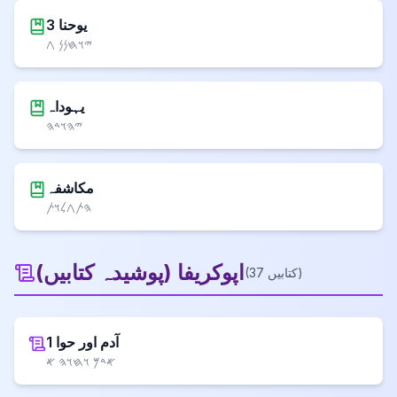
3 یوحنا
𐤉𐤅𐤇𐤍𐤍 𐤂
یہوداہ
𐤉𐤄𐤅𐤃𐤄
مکاشفہ
𐤄𐤕𐤂𐤋𐤅𐤕
اپوکریفا
(
پوشیدہ کتابیں
)
)
کتابیں
37
(
آدم اور حوا 1
𐤀𐤃𐤌 𐤅𐤇𐤅𐤄 𐤀