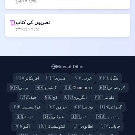
𐤎𐤐𐤓 𐤉𐤅𐤇𐤍𐤍
نصریوں کی کتاب
𐤎𐤐𐤓 𐤄𐤍𐤑𐤓𐤉𐤌
Mevcut Diller
بنگالی
🇧🇩
عربی
🇸🇦
امہری
🇪🇹
افریکانز
🇿🇦
کروشیائی
🇭🇷
Chamorro
🇬🇺
کینٹونیز
🇭🇰
برمی
🇲🇲
فلپائنی
🇵🇭
انگریزی
🇺🇸
ڈچ
🇳🇱
چیک
🇨🇿
گجراتی
🇮🇳
یونانی
🇬🇷
جرمن
🇩🇪
فرانسیسی
🇫🇷
ہنگرین
🇭🇺
ہندی
🇮🇳
عبرانی
🇮🇱
ہاؤسا
🇳🇬
جاپانی
🇯🇵
اطالوی
🇮🇹
انڈونیشیائی
🇮🇩
اگبو
🇳🇬