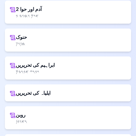
آدم اور حوا 2
𐤀𐤃𐤌 𐤅𐤇𐤅𐤄 𐤁
حنوک
𐤇𐤍𐤅𐤊
ابراہیم کی تحریریں
𐤃𐤁𐤓𐤉 𐤀𐤁𐤓𐤄𐤌
ایلیاہ کی تحریریں
روبن
𐤓𐤀𐤅𐤁𐤍