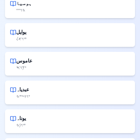
ہوسیا
𐤄𐤅𐤔𐤏
یوایل
𐤉𐤅𐤀𐤋
عاموس
𐤏𐤌𐤅𐤎
عبدیاہ
𐤏𐤅𐤁𐤃𐤉𐤄
یوناہ
𐤉𐤅𐤍𐤄