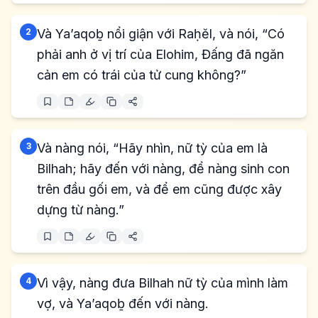
2
Và Ya’aqoḇ nổi giận với Raḥĕl, và nói, “Có
phải anh ở vị trí của Elohim, Đấng đã ngăn
cản em có trái của tử cung không?”
3
Và nàng nói, “Hãy nhìn, nữ tỳ của em là
Bilhah; hãy đến với nàng, để nàng sinh con
trên đầu gối em, và để em cũng được xây
dựng từ nàng.”
4
Vì vậy, nàng đưa Bilhah nữ tỳ của mình làm
vợ, và Ya’aqoḇ đến với nàng.