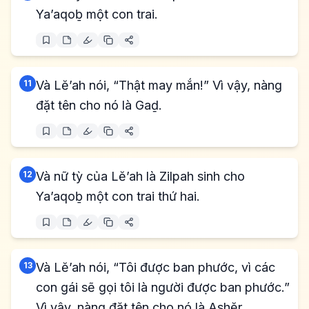
Ya’aqoḇ một con trai.
11
Và Lĕ’ah nói, “Thật may mắn!” Vì vậy, nàng
đặt tên cho nó là Gaḏ.
12
Và nữ tỳ của Lĕ’ah là Zilpah sinh cho
Ya’aqoḇ một con trai thứ hai.
13
Và Lĕ’ah nói, “Tôi được ban phước, vì các
con gái sẽ gọi tôi là người được ban phước.”
Vì vậy, nàng đặt tên cho nó là Ashĕr.