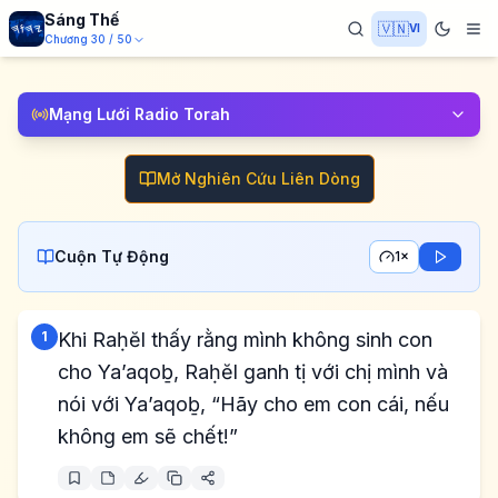
Sáng Thế
🇻🇳
VI
Chương
30
/
50
Mạng Lưới Radio Torah
Mở Nghiên Cứu Liên Dòng
Cuộn Tự Động
1×
1
Khi Raḥĕl thấy rằng mình không sinh con
cho Ya’aqoḇ, Raḥĕl ganh tị với chị mình và
nói với Ya’aqoḇ, “Hãy cho em con cái, nếu
không em sẽ chết!”