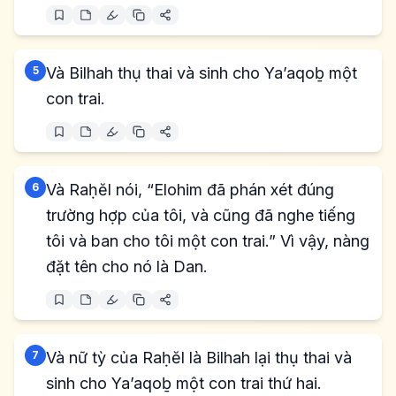
5
Và Bilhah thụ thai và sinh cho Ya’aqoḇ một
con trai.
6
Và Raḥĕl nói, “Elohim đã phán xét đúng
trường hợp của tôi, và cũng đã nghe tiếng
tôi và ban cho tôi một con trai.” Vì vậy, nàng
đặt tên cho nó là Dan.
7
Và nữ tỳ của Raḥĕl là Bilhah lại thụ thai và
sinh cho Ya’aqoḇ một con trai thứ hai.