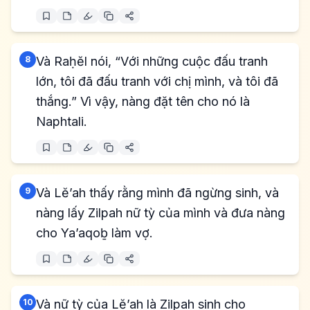
8
Và Raḥĕl nói, “Với những cuộc đấu tranh
lớn, tôi đã đấu tranh với chị mình, và tôi đã
thắng.” Vì vậy, nàng đặt tên cho nó là
Naphtali.
9
Và Lĕ’ah thấy rằng mình đã ngừng sinh, và
nàng lấy Zilpah nữ tỳ của mình và đưa nàng
cho Ya’aqoḇ làm vợ.
10
Và nữ tỳ của Lĕ’ah là Zilpah sinh cho