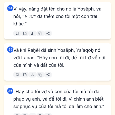
24
Vì vậy, nàng đặt tên cho nó là Yosĕph, và
nói, “𐤉𐤄𐤅𐤄 đã thêm cho tôi một con trai
khác.”
25
Và khi Raḥĕl đã sinh Yosĕph, Ya’aqoḇ nói
với Laḇan, “Hãy cho tôi đi, để tôi trở về nơi
của mình và đất của tôi.
26
“Hãy cho tôi vợ và con của tôi mà tôi đã
phục vụ anh, và để tôi đi, vì chính anh biết
sự phục vụ của tôi mà tôi đã làm cho anh.”