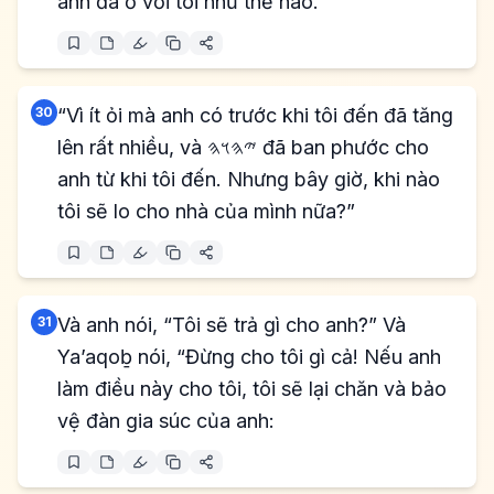
anh đã ở với tôi như thế nào.
30
“Vì ít ỏi mà anh có trước khi tôi đến đã tăng
lên rất nhiều, và 𐤉𐤄𐤅𐤄 đã ban phước cho
anh từ khi tôi đến. Nhưng bây giờ, khi nào
tôi sẽ lo cho nhà của mình nữa?”
31
Và anh nói, “Tôi sẽ trả gì cho anh?” Và
Ya’aqoḇ nói, “Đừng cho tôi gì cả! Nếu anh
làm điều này cho tôi, tôi sẽ lại chăn và bảo
vệ đàn gia súc của anh: