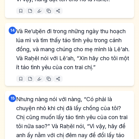
14
Và Re’uḇĕn đi trong những ngày thu hoạch
lúa mì và tìm thấy táo tình yêu trong cánh
đồng, và mang chúng cho mẹ mình là Lĕ’ah.
Và Raḥĕl nói với Lĕ’ah, “Xin hãy cho tôi một
ít táo tình yêu của con trai chị.”
15
Nhưng nàng nói với nàng, “Có phải là
chuyện nhỏ khi chị đã lấy chồng của tôi?
Chị cũng muốn lấy táo tình yêu của con trai
tôi nữa sao?” Và Raḥĕl nói, “Vì vậy, hãy để
anh ấy nằm với chị đêm nay để đổi lấy táo