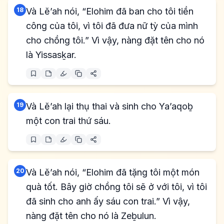
18
Và Lĕ’ah nói, “Elohim đã ban cho tôi tiền
công của tôi, vì tôi đã đưa nữ tỳ của mình
cho chồng tôi.” Vì vậy, nàng đặt tên cho nó
là Yissasḵar.
19
Và Lĕ’ah lại thụ thai và sinh cho Ya’aqoḇ
một con trai thứ sáu.
20
Và Lĕ’ah nói, “Elohim đã tặng tôi một món
quà tốt. Bây giờ chồng tôi sẽ ở với tôi, vì tôi
đã sinh cho anh ấy sáu con trai.” Vì vậy,
nàng đặt tên cho nó là Zeḇulun.