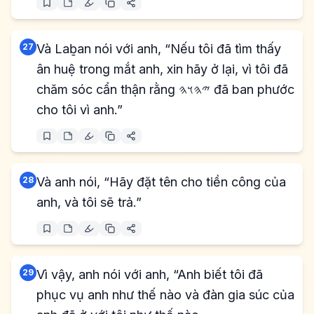
27
Và Laḇan nói với anh, “Nếu tôi đã tìm thấy
ân huệ trong mắt anh, xin hãy ở lại, vì tôi đã
chăm sóc cẩn thận rằng 𐤉𐤄𐤅𐤄 đã ban phước
cho tôi vì anh.”
28
Và anh nói, “Hãy đặt tên cho tiền công của
anh, và tôi sẽ trả.”
29
Vì vậy, anh nói với anh, “Anh biết tôi đã
phục vụ anh như thế nào và đàn gia súc của