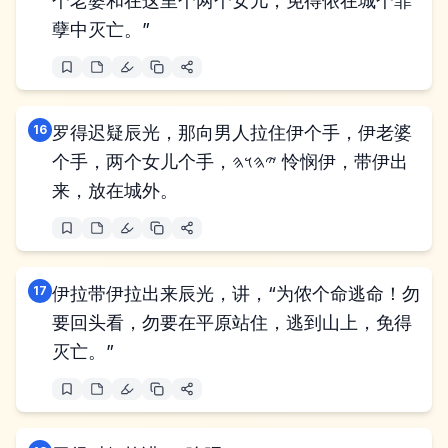
个老婆和在这里个两个女儿，免得侬在城个罪
孽中灭亡。”
16
罗得迟疑辰光，那向男人拉住伊个手，伊老婆
个手，两个女儿个手，𐤉𐤄𐤅𐤄 怜悯伊，带伊出
来，放在城外。
17
伊拉带伊拉出来辰光，讲，“为侬个命逃命！勿
要回头看，勿要在平原站住，逃到山上，免得
灭亡。”