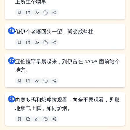
上所生个物事。
26
但伊个老婆回头一望，就变成盐柱。
27
亚伯拉罕早晨起来，到伊曾在 𐤉𐤄𐤅𐤄 面前站个
地方。
28
向赛多玛和蛾摩拉观看，向全平原观看，见那
地烟气上腾，如同炉烟。