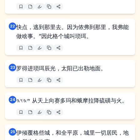
22
快点，逃到那里去。因为侬弗到那里，我弗能
做啥事。”因此格个城叫琐珥。
23
罗得进琐珥辰光，太阳已出勒地面。
24
𐤉𐤄𐤅𐤄 从天上向赛多玛和蛾摩拉降硫磺与火。
25
伊倾覆格些城，和全平原，城里一切居民，地