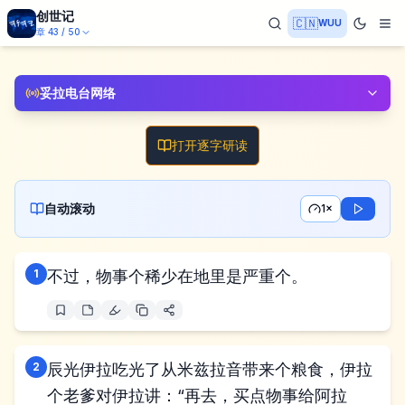
创世记
🇨🇳
WUU
章
43
/
50
妥拉电台网络
打开逐字研读
自动滚动
1×
1
不过，物事个稀少在地里是严重个。
2
辰光伊拉吃光了从米兹拉音带来个粮食，伊拉
个老爹对伊拉讲：“再去，买点物事给阿拉