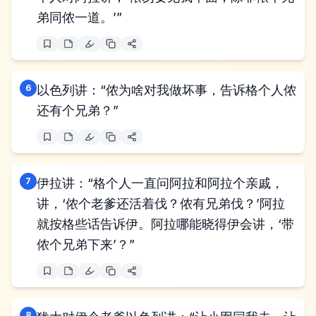
弟同侬一道。’”
6
以色列讲：“侬为啥对我做坏事，告诉格个人侬
还有个兄弟？”
7
伊拉讲：“格个人一直问阿拉和阿拉个亲戚，
讲，‘侬个老爹还活着伐？侬有兄弟伐？’阿拉
就按格些话告诉伊。阿拉哪能晓得伊会讲，‘带
侬个兄弟下来’？”
8