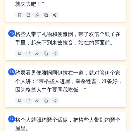
就失去吧！”
15
格些人带了礼物和便雅悯，带了双倍个银子在
手里，起来下到米兹拉音，站在约瑟面前。
16
约瑟看见便雅悯同伊拉在一道，就对管伊个家
个人讲：“带格些人进屋，宰杀牲畜，准备好，
因为格些人中午要同我吃饭。”
17
格个人就照约瑟个话做，把格些人带到约瑟个
屋里。