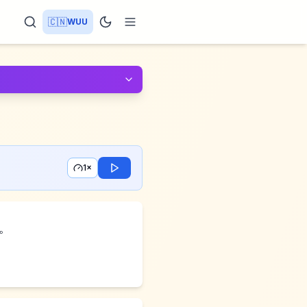
🇨🇳
WUU
1×
个。