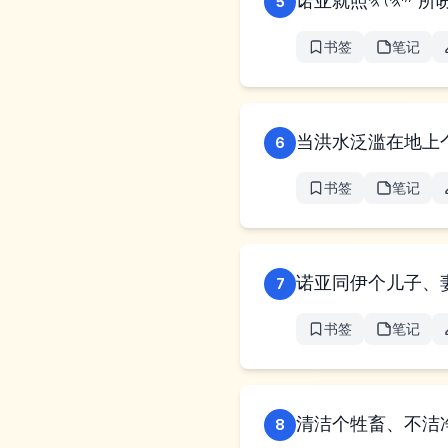
诺亚就照
5
书签
笔记
当洪水泛滥在地上
6
书签
笔记
诺亚同伊个儿子、
7
书签
笔记
清洁个牲畜、不洁
8