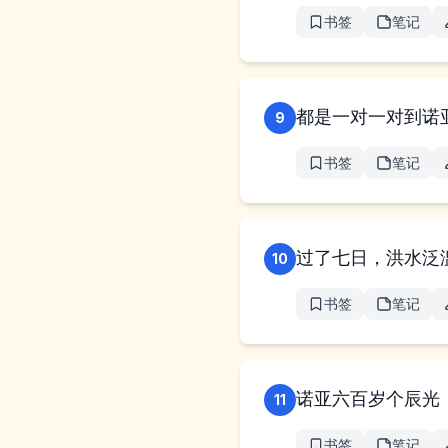
书签
笔记
都是一对一对到诺
9
书签
笔记
过了七日，洪水泛
10
书签
笔记
诺亚六百岁个辰光
11
书签
笔记