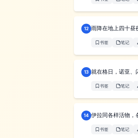
雨降在地上四十昼
12
书签
笔记
就在格日，诺亚、
13
书签
笔记
伊拉同各样活物，
14
书签
笔记