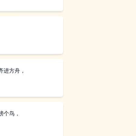
齐进方舟，
膀个鸟，