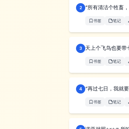
“所有清洁个牲畜
2
书签
笔记
天上个飞鸟也要带
3
书签
笔记
“再过七日，我就
4
书签
笔记