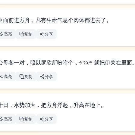
亚面前进方舟，凡有生命气息个肉体都进去了。
高亮
复制
分享
凡进方舟个，都是公母各一对，照以罗欣所吩咐个，𐤉𐤄𐤅𐤄 就把伊关在
高亮
复制
分享
十日，水势加大，把方舟浮起，升高在地上。
高亮
复制
分享