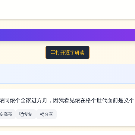
打开逐字研读
 对诺亚讲，“侬同侬个全家进方舟，因我看见侬在格个世代面前是义
高亮
复制
分享