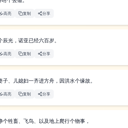
𐤄𐤅𐤄 所吩咐个去做。
高亮
复制
分享
个辰光，诺亚已经六百岁。
高亮
复制
分享
妻子、儿媳妇一齐进方舟，因洪水个缘故。
高亮
复制
分享
净个牲畜、飞鸟、以及地上爬行个物事，