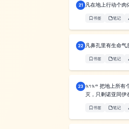
凡在地上行动个肉
21
书签
笔记
凡鼻孔里有生命气
22
书签
笔记
𐤉𐤄𐤅𐤄 把地上所有个活物都消灭了，包括人、牲畜、爬行个物事和天上个飞鸟，伊拉都从地上被消
23
灭，只剩诺亚同伊
书签
笔记