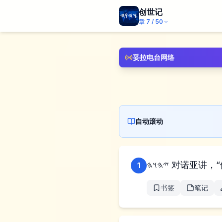
创世记
章
7
/
50
妥拉电台网络
自动滚动
𐤉𐤄𐤅
1
书签
笔记