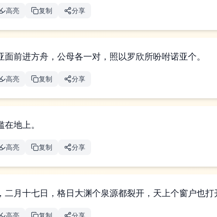
高亮
复制
分享
亚面前进方舟，公母各一对，照以罗欣所吩咐诺亚个。
高亮
复制
分享
滥在地上。
高亮
复制
分享
，二月十七日，格日大渊个泉源都裂开，天上个窗户也打
高亮
复制
分享